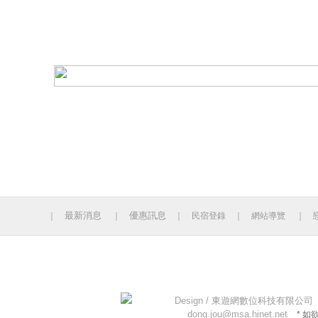
最新消息
優惠訊息
｜
｜
｜
民宿登錄
｜
網站導覽
｜
今日人數 917 累計人數：14131243
Design /
東遊網數位科技有限公司
dong.jou@msa.hinet.net
* 如