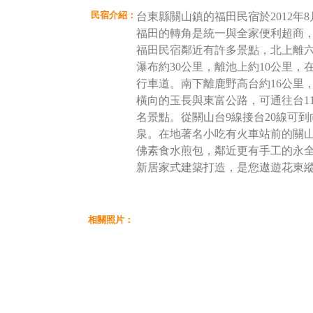
民宿介紹：
台東縣關山鎮的福田民宿於2012年
福田的轉角是統一與全家便利超商
福田民宿鄰近有許多景點，北上離六
瀑布約30公里，離池上約10公里
行車道。南下離鹿野高台約16公里
橫向的玉長與東富公路，可通往台1
名景點。從關山台9線接台20線可
泉。在地著名小吃有火車站前的關
佛素食水煎包，鄰近更有手工的永
新居家式建築打造，是您遨遊花東
相關照片：