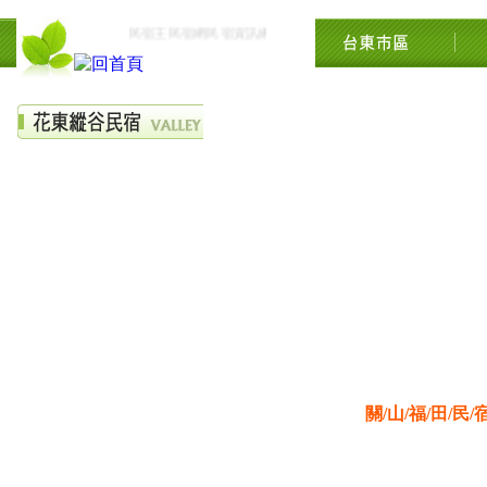
民宿王民宿網民宿資訊網台東花東花蓮綠島民宿住宿旅遊景點
關/山/福/田/民/