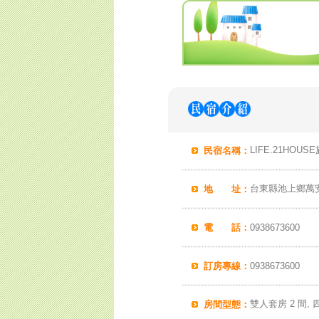
LIFE.21HOUS
民宿名稱：
台東縣池上鄉萬安
地 址：
電 話：
0938673600
訂房專線：
0938673600
雙人套房 2 間, 
房間型態：