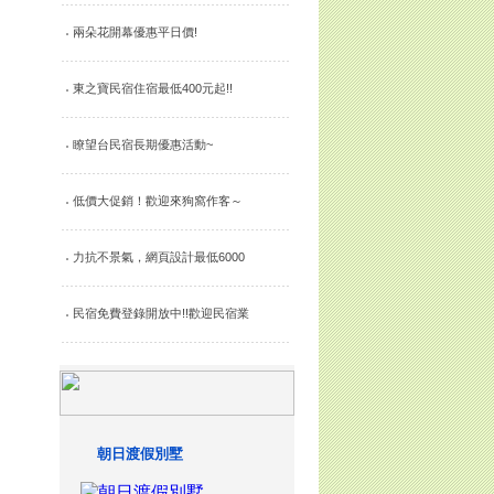
兩朵花開幕優惠平日價!
東之寶民宿住宿最低400元起!!
瞭望台民宿長期優惠活動~
低價大促銷！歡迎來狗窩作客～
力抗不景氣，網頁設計最低6000
民宿免費登錄開放中!!歡迎民宿業
朝日渡假別墅