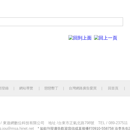
宿登錄
｜
網站導覽
｜
戀戀墾丁
｜
台灣網路廣告愛買
｜
回首頁
｜
 790 累計人數：14131116
 /
東遊網數位科技有限公司
地址 /台東市正氣北路798號 TEL / 089-237511 FA
g.jou@msa.hinet.net
* 如欲刊登廣告歡迎寫信或直接播打0910-558758 洽李先生詢