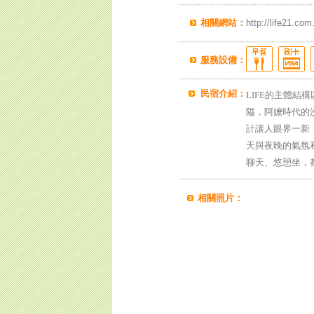
相關網站：
http://life21.com
服務設備：
民宿介紹：
LIFE的主體
隘，阿嬤時代的
計讓人眼界一新
天與夜晚的氣氛
聊天、悠憩坐，
相關照片：