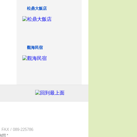
松鼎大飯店
觀海民宿
X / 089-225786
問 *