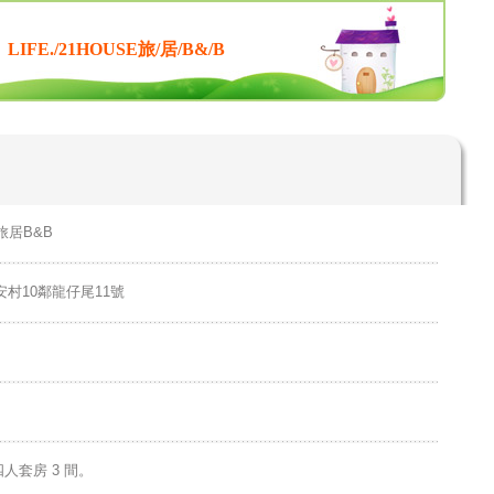
LIFE./21HOUSE旅/居/B&/B
E旅居B&B
村10鄰龍仔尾11號
四人套房 3 間。