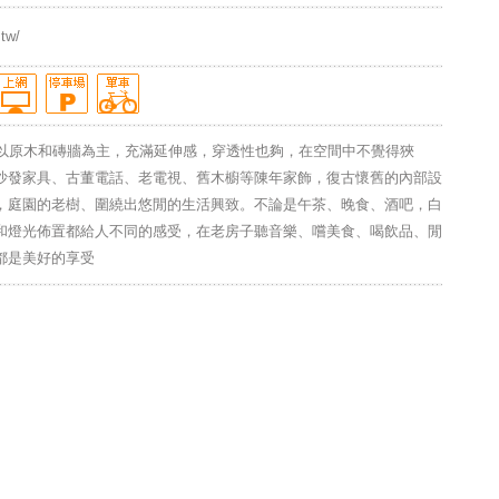
.tw/
結構以原木和磚牆為主，充滿延伸感，穿透性也夠，在空間中不覺得狹
沙發家具、古董電話、老電視、舊木櫥等陳年家飾，復古懷舊的內部設
，庭園的老樹、圍繞出悠閒的生活興致。不論是午茶、晚食、酒吧，白
和燈光佈置都給人不同的感受，在老房子聽音樂、嚐美食、喝飲品、閒
都是美好的享受