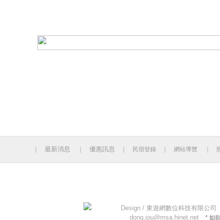
最新消息
優惠訊息
｜
｜
｜
民宿登錄
｜
網站導覽
｜
今日人數 686 累計人數：14131012
Design /
東遊網數位科技有限公司
dong.jou@msa.hinet.net
* 如