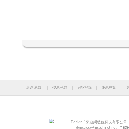
最新消息
優惠訊息
｜
｜
｜
民宿登錄
｜
網站導覽
｜
今日人數 443 累計人數：14130769
Design /
東遊網數位科技有限公司
dong.jou@msa.hinet.net
* 如