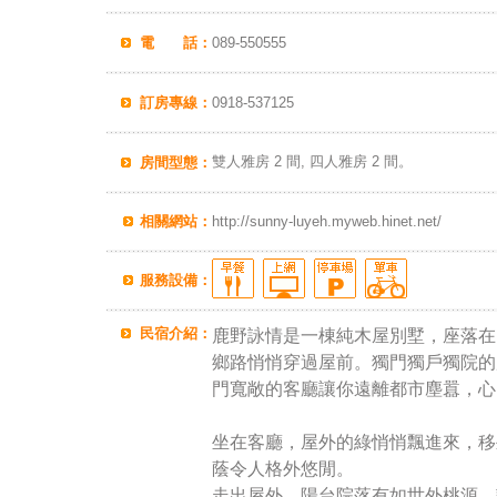
電 話：
089-550555
訂房專線：
0918-537125
雙人雅房 2 間, 四人雅房 2 間。
房間型態：
相關網站：
http://sunny-luyeh.myweb.hinet.net/
服務設備：
民宿介紹：
鹿野詠情是一棟純木屋別墅，座落在
鄉路悄悄穿過屋前。獨門獨戶獨院的
門寬敞的客廳讓你遠離都市塵囂，心
坐在客廳，屋外的綠悄悄飄進來，移
蔭令人格外悠閒。
走出屋外，陽台院落有如世外桃源，