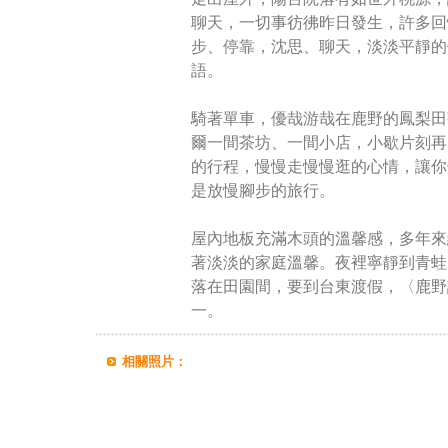
聊天，一切事彷彿昨日發生，許多回
步、停靠，沈思、聊天，淡淡平靜的
語。
騎著單車，優哉游哉在鹿野的鳳梨田
爾一間茶坊、一間小店，小歇片刻再
的行程，慢慢走慢慢逛的心情，讓你
是放慢腳步的旅行。
屋內地板充滿木頭的溫馨感，多年來
著淡淡的家庭溫馨。夜裡寧靜到青蛙
落在田園間，要到台東渡假，〈鹿野
一。
相關照片：