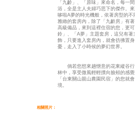
「九齡」、「原味」來命名，每一間
浴，全是主人夫婦巧思下的傑作。來
哆啦A夢的時光機般，依著房型的不
雅緻的套房內，除了「九齡房」有著
高級備品，來到這裡住宿的您，更可
鈴」、「A夢」主題套房，這兒有著
飾，只要進入套房內，就會彷彿置身
憂，走入了小時候的夢幻世界。
倘若您想來趟愜意的花東縱谷行
林中，享受微風輕輕撲向臉頰的感覺
「台東關山親山農園民宿」的您就會
境。
相關照片：