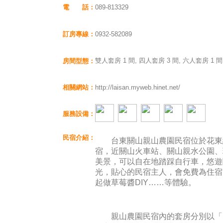
電 話：
089-813329
訂房專線：
0932-582089
雙人套房 1 間, 四人套房 3 間, 六人套房 1 
房間型態：
相關網站：
http://laisan.myweb.hinet.net/
服務設備：
民宿介紹：
台東關山親山農園民宿位於花東
宿，近關山火車站、關山親水公園、
美景，可以自在地踏踩自行車，悠遊
光，貼心的民宿主人，會免費為住宿
起做草莓醬DIY……等體驗。
親山農園民宿內的套房分別以「叮