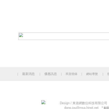
最新消息
優惠訊息
｜
｜
｜
民宿登錄
｜
網站導覽
｜
今日人數 523 累計人數：14130849
Design /
東遊網數位科技有限公司
dong.jou@msa.hinet.net
* 如