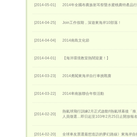
[2014-05-01]
2014年全國布農族射耳祭暨水蜜桃農特產品
[2014-04-25]
Join工作假期，深遊東海岸10部落！
[2014-04-04]
2014南島文化節
[2014-04-01]
【海洋環境教室熱鬧迎夏！】
[2014-03-23]
2014勇闖東海岸自行車挑戰賽
[2014-03-22]
2014卑南族聯合年祭活動
熱氣球飛行訓練2月正式啟動!!熱氣球幕後「
[2014-02-20]
人員徵選....即日起至103年2月25日止開放報
[2014-02-20]
全球車友票選最想造訪的夢幻路線》東海岸自