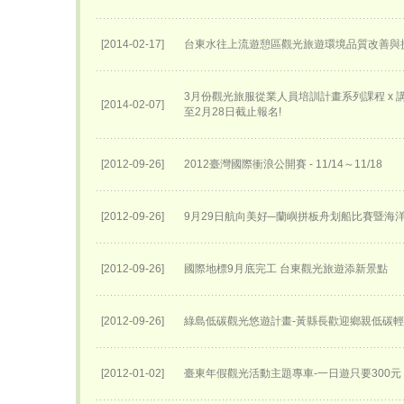
[2014-02-17]
台東水往上流遊憩區觀光旅遊環境品質改善與
3月份觀光旅服從業人員培訓計畫系列課程 x 講座
[2014-02-07]
至2月28日截止報名!
[2012-09-26]
2012臺灣國際衝浪公開賽 - 11/14～11/18
[2012-09-26]
9月29日航向美好─蘭嶼拼板舟划船比賽暨海
[2012-09-26]
國際地標9月底完工 台東觀光旅遊添新景點
[2012-09-26]
綠島低碳觀光悠遊計畫-黃縣長歡迎鄉親低碳
[2012-01-02]
臺東年假觀光活動主題專車-一日遊只要300元