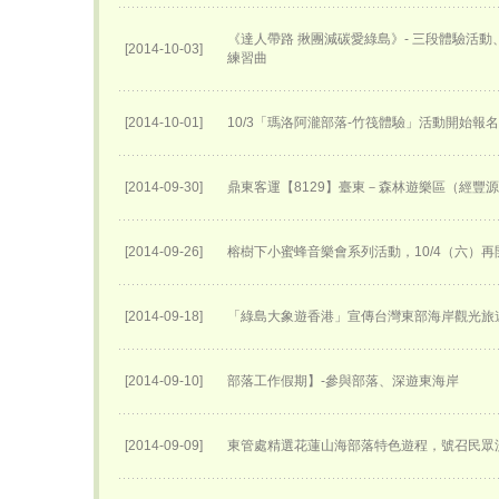
《達人帶路 揪團減碳愛綠島》- 三段體驗活
[2014-10-03]
練習曲
[2014-10-01]
10/3「瑪洛阿瀧部落-竹筏體驗」活動開始報
[2014-09-30]
鼎東客運【8129】臺東－森林遊樂區（經豐
[2014-09-26]
榕樹下小蜜蜂音樂會系列活動，10/4（六）再
[2014-09-18]
「綠島大象遊香港」宣傳台灣東部海岸觀光旅
[2014-09-10]
部落工作假期】-參與部落、深遊東海岸
[2014-09-09]
東管處精選花蓮山海部落特色遊程，號召民眾