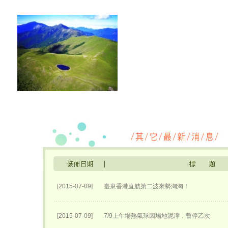
[2015-07-09]
臺東香港直航第二波來勢洶洶！
[2015-07-09]
7/9上午場熱氣球因場地泥濘，暫停乙次