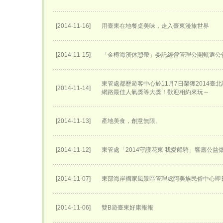
[2014-11-16]
用臺東在地餐桌美味，走入臺東漫旅世界
[2014-11-15]
「金樽海濱休憩帶」委託經營管理公開甄選公
東管處都歷遊客中心於11月7日榮獲2014臺
[2014-11-14]
網路最佳人氣獎等大獎！歡迎相約來玩～
[2014-11-13]
產地美食，創意無限。
[2014-11-12]
東管處「2014守護花東 我愛船騎」響應公益
[2014-11-07]
東部海岸國家風景區管理處阿美族民俗中心即
[2014-11-06]
雙B遊臺東好康報報