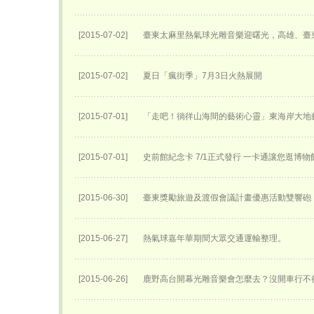
[2015-07-02]
臺東太麻里熱氣球光雕音樂迎曙光，高雄、臺
[2015-07-02]
夏日「瘋街季」7月3日火熱展開
[2015-07-01]
「走吧！徜徉山海間的藝術心靈」東海岸大地
[2015-07-01]
史前館紀念卡 7/1正式發行 一卡通讓您逛博
[2015-06-30]
臺東獎勵旅遊及渡假會議計畫優惠活動雙響砲
[2015-06-27]
熱氣球嘉年華期間大眾交通運輸整理。
[2015-06-26]
鹿野高台開幕光雕音樂會怎麼去？沒開車行不