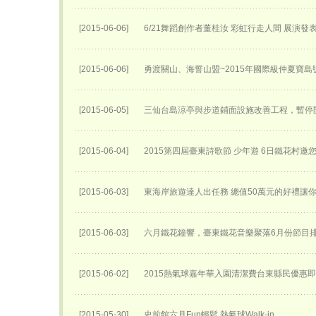
[2015-06-06]
6/21舞蹈創作者董桂汝 彩虹行走人間 展演發
[2015-06-06]
勇渡關山、海誓山盟~2015年國際級仲夏寶島
[2015-06-05]
三仙台島涼亭與步道鋪面設施改善工程，暫停
[2015-06-04]
2015第四屆臺東詩歌節 少年遊 6日鐵花村邀
[2015-06-03]
東海岸旅遊達人出任務 總值50萬元的好禮讓
[2015-06-03]
六月鐵花鐘響，臺東鐵花音樂聚落6月份節目
[2015-06-02]
2015熱氣球嘉年華入園清潔費台東縣民優惠
[2015-05-30]
史前館六月Fun輕鬆 熱氣球Walk-in