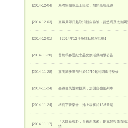
[2014-12-04]
為滯留蘭嶼島上民眾，加開船班疏運
[2014-12-03]
臺鐵局即日起取消新自強號（普悠瑪及太魯閣
[2014-12-01]
【2014年12月份駐點展演活動】
[2014-11-28]
普悠瑪客運紀念品兌換活動期限公告
[2014-11-28]
嘉明湖步道預計於12/10起封閉進行整修
[2014-11-24]
臺鐵便民返鄉投票，加開自強號列車
[2014-11-24]
榕樹下音樂會－池上場將於12/6登場
「大師新視野，台東新未來」劉克襄與蕭青陽
[2014-11-17]
情