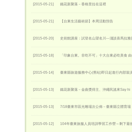
[2015-05-21]
鐵花新聚落－香格里拉在這裡
[2015-05-21]
【台東生活藝術節】本周活動預告
[2015-05-20]
史前館講座：試登名山望名川---淺談喜馬拉雅
[2015-05-18]
「印象台東。非吃不可」十大台東必吃美食 
[2015-05-14]
臺東縣旅遊服務中心(舊站)即日起進行內部裝
[2015-05-13]
鐵花新聚落－金曲獎得主、沖繩民謠來Say hi
[2015-05-13]
7/18臺東市區光雕場次公佈－臺東縣立體育場
[2015-05-12]
104年臺東旅服人員培訓學習工作營～剩下最