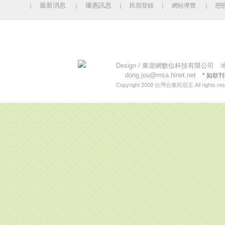
最新消息
優惠訊息
｜
｜
｜
民宿登錄
｜
網站導覽
｜
戀
今日人數 451 累計人數：14132783
Design /
東遊網數位科技有限公司
地址
dong.jou@msa.hinet.net
* 如欲
Copyright 2008
台灣台東民宿王
All rights re