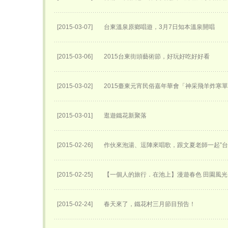
[2015-03-07]
台東溫泉原鄉唱遊，3月7日知本溫泉開唱
[2015-03-06]
2015台東街頭藝術節，好玩好吃好好看
[2015-03-02]
2015臺東元宵民俗嘉年華會「神采飛羊炸寒
[2015-03-01]
逛遊鐵花新聚落
[2015-02-26]
作伙來泡湯、逗陣來唱歌，跟文夏老師一起”台
[2015-02-25]
【一個人的旅行．在池上】漫遊春色 田園風光
[2015-02-24]
春天來了，鐵花村三月節目預告！