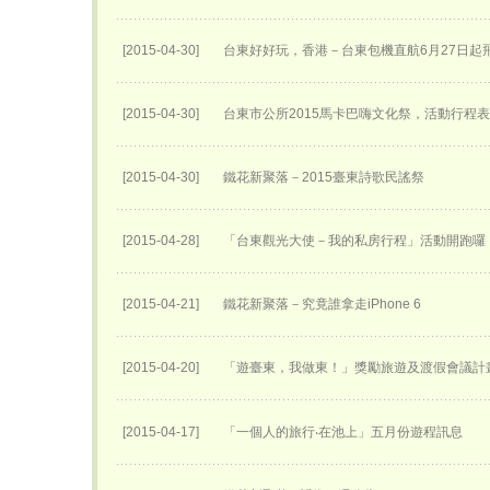
[2015-04-30]
台東好好玩，香港－台東包機直航6月27日​起
[2015-04-30]
台東市公所2015馬卡巴嗨文化祭，活動行程
[2015-04-30]
鐵花新聚落－2015臺東詩歌民謠祭
[2015-04-28]
「台東觀光大使－我的私房行程」活動開跑囉
[2015-04-21]
鐵花新聚落－究竟誰拿走iPhone 6
[2015-04-20]
「遊臺東，我做東！」獎勵旅遊及渡假會議計
[2015-04-17]
「一個人的旅行‧在池上」五月份遊程訊息