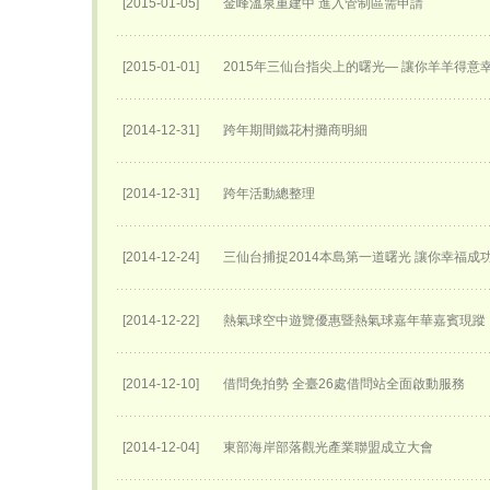
[2015-01-05]
金峰溫泉重建中 進入管制區需申請
[2015-01-01]
2015年三仙台指尖上的曙光— 讓你羊羊得意
[2014-12-31]
跨年期間鐵花村攤商明細
[2014-12-31]
跨年活動總整理
[2014-12-24]
三仙台捕捉2014本島第一道曙光 讓你幸福成
[2014-12-22]
熱氣球空中遊覽優惠暨熱氣球嘉年華嘉賓現蹤
[2014-12-10]
借問免拍勢 全臺26處借問站全面啟動服務
[2014-12-04]
東部海岸部落觀光產業聯盟成立大會