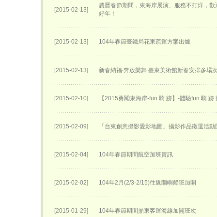
農曆春節期間，東海岸展演、服務不打烊，歡
[2015-02-13]
好年！
[2015-02-13]
104年春節臺鐵局花東疏運方案出爐
[2015-02-13]
新春納福‧奔放樂舞 臺東美術館新春安排多場
[2015-02-10]
【2015勇闖東海岸-fun.騎.跡】-體驗fun.騎.
[2015-02-09]
「台東創意攝影愛影地圖」攝影作品徵選活動
[2015-02-04]
104年春節期間航空加班資訊
[2015-02-02]
104年2月(2/3-2/15)往返蘭嶼船班加開
[2015-01-29]
104年春節期間鼎東客運海線加開班次