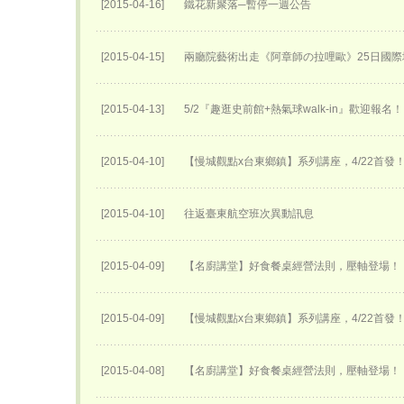
[2015-04-16]
鐵花新聚落─暫停一週公告
[2015-04-15]
兩廳院藝術出走《阿章師の拉哩歐》25日國際
[2015-04-13]
5/2『趣逛史前館+熱氣球walk-in』歡迎報名！
[2015-04-10]
【慢城觀點x台東鄉鎮】系列講座，4/22首發
[2015-04-10]
往返臺東航空班次異動訊息
[2015-04-09]
【名廚講堂】好食餐桌經營法則，壓軸登場！
[2015-04-09]
【慢城觀點x台東鄉鎮】系列講座，4/22首發
[2015-04-08]
【名廚講堂】好食餐桌經營法則，壓軸登場！