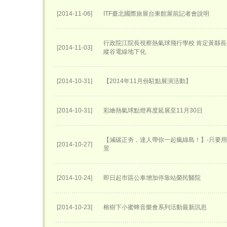
[2014-11-06]
ITF臺北國際旅展台東館展前記者會說明
行政院江院長視察熱氣球飛行學校 肯定黃縣長
[2014-11-03]
縱谷電線地下化
[2014-10-31]
【2014年11月份駐點展演活動】
[2014-10-31]
彩繪熱氣球點燈再度延展至11月30日
【減碳正夯，達人帶你一起瘋綠島！】-只要
[2014-10-27]
景
[2014-10-24]
即日起市區公車增加停靠站榮民醫院
[2014-10-23]
榕樹下小蜜蜂音樂會系列活動最新訊息