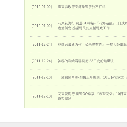
[2012-01-02]
臺東縣政府春節旅遊服務不打烊
花東花海行 農遊GO幸福-『花海遊龍』1日成
[2012-01-02]
應邀與會 感謝縣民的支援縣政工作
[2011-12-24]
林懷民最新力作『如果沒有你』 一展大師風範
[2011-12-24]
神秘的岩繪岩雕藝術 23日史前館重現
[2011-12-16]
「愛戀藺草香-鄭梅玉草編展」16日起客家文
花東花海行 農遊GO幸福-『希望花朵』10日
[2011-12-10]
遊客體驗