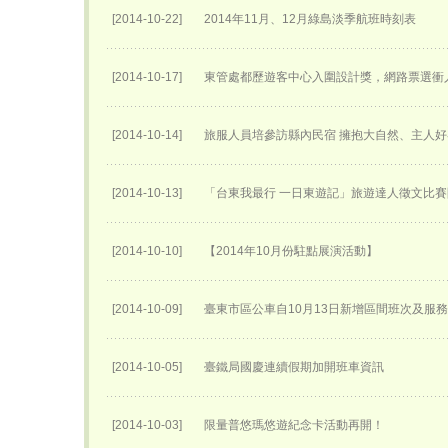
[2014-10-22]
2014年11月、12月綠島淡季航班時刻表
[2014-10-17]
東管處都歷遊客中心入圍設計獎，網路票選衝
[2014-10-14]
旅服人員培參訪縣內民宿 擁抱大自然、主人
[2014-10-13]
「台東我最行 一日東遊記」旅遊達人徵文比
[2014-10-10]
【2014年10月份駐點展演活動】
[2014-10-09]
臺東市區公車自10月13日新增區間班次及服
[2014-10-05]
臺鐵局國慶連續假期加開班車資訊
[2014-10-03]
限量普悠瑪悠遊紀念卡活動再開！