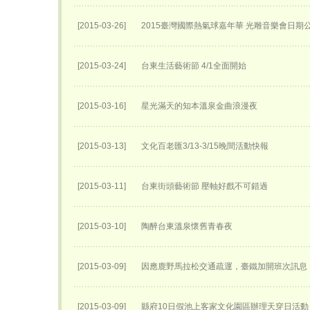
[2015-03-26]
2015臺灣國際熱氣球嘉年華 光雕音樂會日期
[2015-03-24]
台東生活藝術節 4/1全面開始
[2015-03-16]
星光滿天的知本溫泉金曲浪漫夜
[2015-03-13]
文化百老匯3/13-3/15晚間活動快報
[2015-03-11]
台東街頭藝術節 壓軸好戲不可錯過
[2015-03-10]
陶醉台東溫泉懷舊青春夜
[2015-03-09]
因應鹿野馬拉松交通疏運，臺鐵加開班次訊息
[2015-03-09]
縣府10日假池上客家文化園區辦理天穿日活動