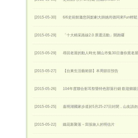
[2015-05-30]
6/6史前館邀您與默劇大師姚尚德同來Fun輕鬆
[2015-05-29]
「十大精采路線2.0 票選活動」開跑囉
[2015-05-29]
尋回老屋的動人時光 關山市集30日邀你賞老
[2015-05-27]
【台東生活藝術節】本周節目預告
[2015-05-26]
104年度聯合射耳祭暨特色部落行銷 歡迎鄉親
[2015-05-25]
嘉明湖國家步道於5月25-27日封閉，山友請勿
[2015-05-22]
鐵花新聚落－寫張旅人的明信片