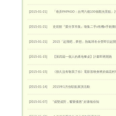
[2015-01-21]
「巷弄PAPAGO：台灣六都100個觀光景點」
[2015-01-21]
史前館『愛分享市集』徵集二手x有機x手創攤
[2015-01-21]
2015「起飛吧，夢想」熱氣球冬令營即日起
[2015-01-15]
【第四屆一個人的產地餐桌】計畫即將開跑
[2015-01-15]
《很久沒有敬我了你》電影首映會將於鐵花村
[2015-01-14]
2015年1月份駐點展演活動
[2015-01-07]
“成雙成對，饗樂優惠” 好康報你知