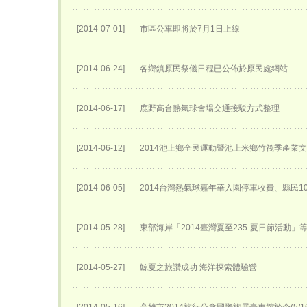
[2014-07-01]
市區公車即將於7月1日上線
[2014-06-24]
各鄉鎮原民祭儀日程已公佈於原民處網站
[2014-06-17]
鹿野高台熱氣球會場交通接駁方式整理
[2014-06-12]
2014池上鄉全民運動暨池上米鄉竹筏季產業
[2014-06-05]
2014台灣熱氣球嘉年華入園停車收費、縣民1
[2014-05-28]
東部海岸「2014臺灣夏至235-夏日節活動」
[2014-05-27]
鯨夏之旅讚成功 海洋探索體驗營