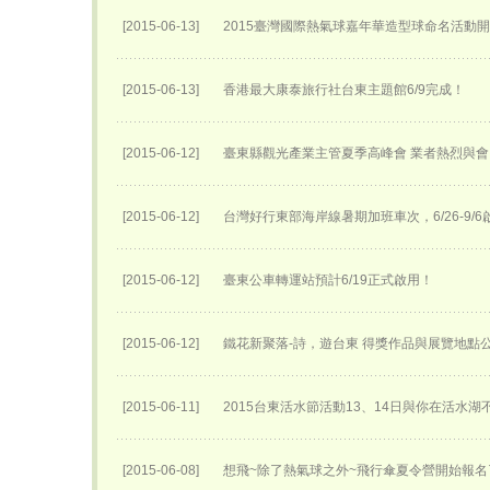
[2015-06-13]
2015臺灣國際熱氣球嘉年華​造型球命名活動開始
[2015-06-13]
香港最大康泰旅行社台東主題館6/9完成！
[2015-06-12]
臺東縣觀光產業主管夏季高峰會 業者熱烈與會
[2015-06-12]
台灣好行東部海岸線暑期加班車次，6/26-9/6
[2015-06-12]
臺東公車轉運站預計6/19正式啟用！
[2015-06-12]
鐵花新聚落-詩，遊台東 得獎作品與展覽地點
[2015-06-11]
2015台東活水節活動13、14日與你在活水湖
[2015-06-08]
想飛~除了熱氣球之外~飛行傘夏令營開始報名了