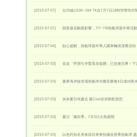
[2015-07-07]
台20線153K~184.7K自7月7日18時預警性
[2015-07-07]
因受蓮花颱風影響，7/7~7/8熱氣球嘉年華活
[2015-07-04]
貼心提醒，熱氣球嘉年華入園車輛清潔費須知
[2015-07-03]
首波「呼朋引伴驚喜加值贈」已兌換完畢！下
[2015-07-03]
臺東海岸線首場熱氣球光雕音樂會4日成功商
[2015-07-03]
炎炎夏日何處去 最Cool史前館歡迎您
[2015-07-03]
夏日「瘋街季」7月3日火熱展開
[2015-07-03]
以色列知名美食節目來東拍攝並搭乘熱氣球 