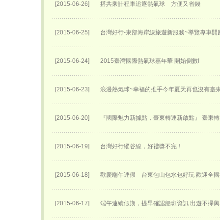
[2015-06-26]
搭共乘計程車追逐熱氣球 方便又省錢
[2015-06-25]
台灣好行-東部海岸線旅遊新服務~導覽專車開跑
[2015-06-24]
2015臺灣國際熱氣球嘉年華 開始倒數!
[2015-06-23]
浪漫熱氣球~幸福的推手今年夏天再也沒有臺
[2015-06-20]
『國際魅力新據點，臺東轉運新啟點』 臺東轉運
[2015-06-19]
台灣好行縱谷線，好禮獎不完！
[2015-06-18]
歡慶端午連假 台東包山包水包好玩 歡迎全
[2015-06-17]
端午連續假期，提早確認船班資訊 出遊不掃興