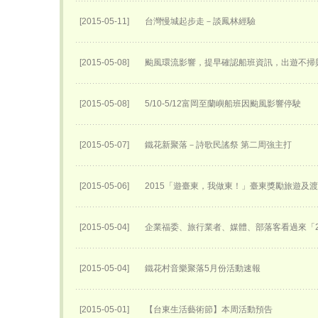
[2015-05-11]
台灣慢城起步走－談鳳林經驗
[2015-05-08]
颱風環流影響，提早確認船班資訊，出遊不掃
[2015-05-08]
5/10-5/12富岡至蘭嶼船班因颱風影響停駛
[2015-05-07]
鐵花新聚落－詩歌民謠祭 第二周強主打
[2015-05-06]
2015「遊臺東，我做東！」臺東獎勵旅遊及
[2015-05-04]
企業福委、旅行業者、媒體、部落客看過來「2
[2015-05-04]
鐵花村音樂聚落5月份活動速報
[2015-05-01]
【台東生活藝術節】本周活動預告