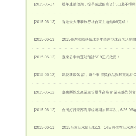
[2015-06-17]
端午連續假期，提早確認船班資訊 出遊不掃興
[2015-06-13]
香港最大康泰旅行社台東主題館6/9完成！
[2015-06-13]
2015臺灣國際熱氣球嘉年華​造型球命名活動開始
[2015-06-12]
臺東公車轉運站預計6/19正式啟用！
[2015-06-12]
鐵花新聚落-詩，遊台東 得獎作品與展覽地點
[2015-06-12]
臺東縣觀光產業主管夏季高峰會 業者熱烈與會
[2015-06-12]
台灣好行東部海岸線暑期加班車次，6/26-9/6
[2015-06-11]
2015台東活水節活動13、14日與你在活水湖