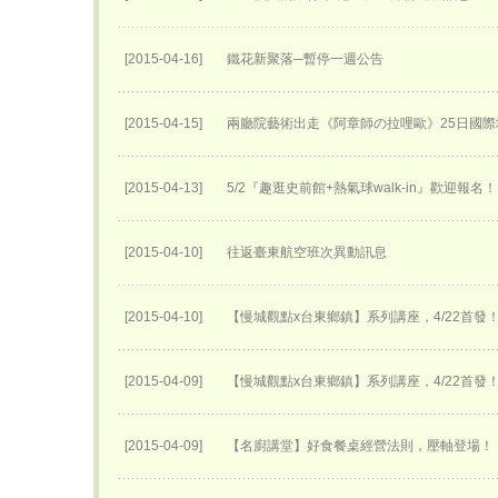
[2015-04-16]
鐵花新聚落─暫停一週公告
[2015-04-15]
兩廳院藝術出走《阿章師の拉哩歐》25日國際
[2015-04-13]
5/2『趣逛史前館+熱氣球walk-in』歡迎報名！
[2015-04-10]
往返臺東航空班次異動訊息
[2015-04-10]
【慢城觀點x台東鄉鎮】系列講座，4/22首發
[2015-04-09]
【慢城觀點x台東鄉鎮】系列講座，4/22首發
[2015-04-09]
【名廚講堂】好食餐桌經營法則，壓軸登場！