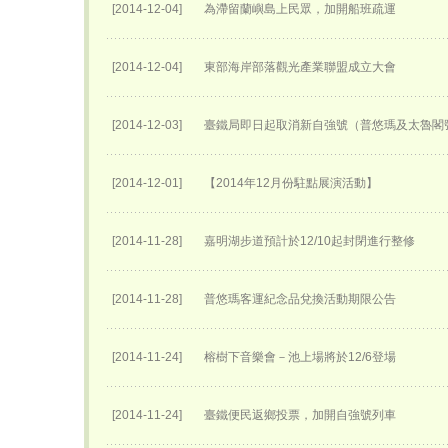
[2014-12-04]
為滯留蘭嶼島上民眾，加開船班疏運
[2014-12-04]
東部海岸部落觀光產業聯盟成立大會
[2014-12-03]
臺鐵局即日起取消新自強號（普悠瑪及太魯閣
[2014-12-01]
【2014年12月份駐點展演活動】
[2014-11-28]
嘉明湖步道預計於12/10起封閉進行整修
[2014-11-28]
普悠瑪客運紀念品兌換活動期限公告
[2014-11-24]
榕樹下音樂會－池上場將於12/6登場
[2014-11-24]
臺鐵便民返鄉投票，加開自強號列車