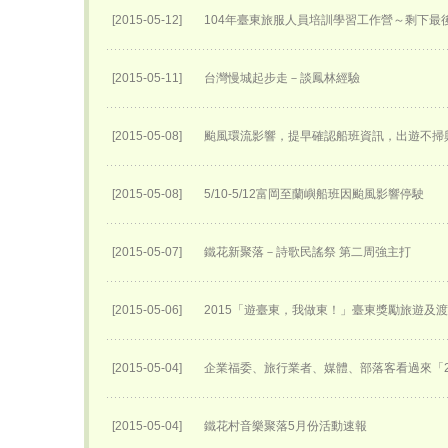
[2015-05-12]
104年臺東旅服人員培訓學習工作營～剩下最
[2015-05-11]
台灣慢城起步走－談鳳林經驗
[2015-05-08]
颱風環流影響，提早確認船班資訊，出遊不掃
[2015-05-08]
5/10-5/12富岡至蘭嶼船班因颱風影響停駛
[2015-05-07]
鐵花新聚落－詩歌民謠祭 第二周強主打
[2015-05-06]
2015「遊臺東，我做東！」臺東獎勵旅遊及
[2015-05-04]
企業福委、旅行業者、媒體、部落客看過來「2
[2015-05-04]
鐵花村音樂聚落5月份活動速報