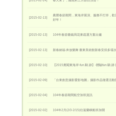
[2015-02-24]
春天來了，鐵花村三月節目預告！
農曆春節期間，東海岸展演、服務不打烊，歡
[2015-02-13]
好年！
[2015-02-13]
104年春節臺鐵局花東疏運方案出爐
[2015-02-13]
新春納福‧奔放樂舞 臺東美術館新春安排多場
[2015-02-10]
【2015勇闖東海岸-fun.騎.跡】-體驗fun.騎.
[2015-02-09]
「台東創意攝影愛影地圖」攝影作品徵選活動
[2015-02-04]
104年春節期間航空加班資訊
[2015-02-02]
104年2月(2/3-2/15)往返蘭嶼船班加開