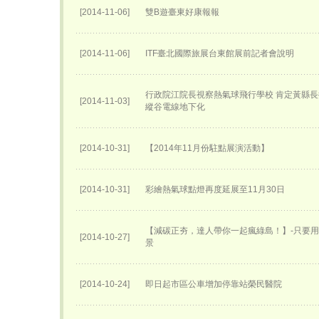
[2014-11-06]
雙B遊臺東好康報報
[2014-11-06]
ITF臺北國際旅展台東館展前記者會說明
行政院江院長視察熱氣球飛行學校 肯定黃縣長
[2014-11-03]
縱谷電線地下化
[2014-10-31]
【2014年11月份駐點展演活動】
[2014-10-31]
彩繪熱氣球點燈再度延展至11月30日
【減碳正夯，達人帶你一起瘋綠島！】-只要
[2014-10-27]
景
[2014-10-24]
即日起市區公車增加停靠站榮民醫院