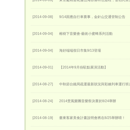
[2014-09-09]
東管處精選花蓮山海部落特色遊程，號召民眾
[2014-09-08]
9/14因應自行車賽事，金針山交通管制公告
[2014-09-04]
榕樹下音樂會-藝術小蜜蜂系列活動
[2014-09-04]
海好端端假日市集9/13登場
[2014-09-01]
【2014年9月份駐點展演活動】
[2014-08-27]
中秋節台鐵局疏運最新狀況與彩繪列車運行班
[2014-08-24]
2014焚風樂團音樂祭決賽於8/24舉辦
[2014-08-19]
臺東客家美食計畫說明會將在8/25舉辦唷！