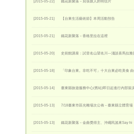
[2015-05-22]
鐵花新聚落－寫張旅人的明信片
[2015-05-21]
【台東生活藝術節】本周活動預告
[2015-05-21]
鐵花新聚落－香格里拉在這裡
[2015-05-20]
史前館講座：試登名山望名川---淺談喜馬拉雅
[2015-05-18]
「印象台東。非吃不可」十大台東必吃美食 
[2015-05-14]
臺東縣旅遊服務中心(舊站)即日起進行內部裝
[2015-05-13]
7/18臺東市區光雕場次公佈－臺東縣立體育場
[2015-05-13]
鐵花新聚落－金曲獎得主、沖繩民謠來Say hi