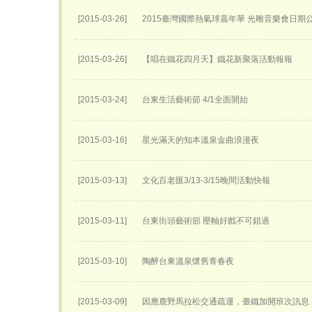
[2015-03-26]
2015臺灣國際熱氣球嘉年華 光雕音樂會日期
[2015-03-26]
【唱在鐵花四月天】鐵花新聚落活動報報
[2015-03-24]
台東生活藝術節 4/1全面開始
[2015-03-16]
星光滿天的知本溫泉金曲浪漫夜
[2015-03-13]
文化百老匯3/13-3/15晚間活動快報
[2015-03-11]
台東街頭藝術節 壓軸好戲不可錯過
[2015-03-10]
陶醉台東溫泉懷舊青春夜
[2015-03-09]
因應鹿野馬拉松交通疏運，臺鐵加開班次訊息