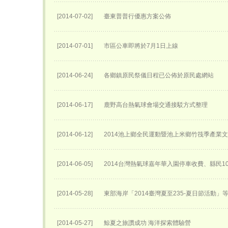
[2014-07-02]
臺東普普行優惠方案公佈
[2014-07-01]
市區公車即將於7月1日上線
[2014-06-24]
各鄉鎮原民祭儀日程已公佈於原民處網站
[2014-06-17]
鹿野高台熱氣球會場交通接駁方式整理
[2014-06-12]
2014池上鄉全民運動暨池上米鄉竹筏季產業
[2014-06-05]
2014台灣熱氣球嘉年華入園停車收費、縣民1
[2014-05-28]
東部海岸「2014臺灣夏至235-夏日節活動」
[2014-05-27]
鯨夏之旅讚成功 海洋探索體驗營