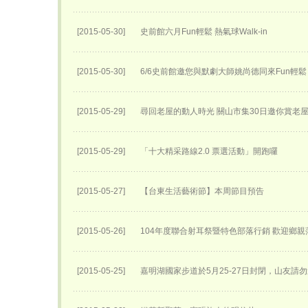
[2015-05-30]
史前館六月Fun輕鬆 熱氣球Walk-in
[2015-05-30]
6/6史前館邀您與默劇大師姚尚德同來Fun輕鬆
[2015-05-29]
尋回老屋的動人時光 關山市集30日邀你賞老
[2015-05-29]
「十大精采路線2.0 票選活動」開跑囉
[2015-05-27]
【台東生活藝術節】本周節目預告
[2015-05-26]
104年度聯合射耳祭暨特色部落行銷 歡迎鄉親
[2015-05-25]
嘉明湖國家步道於5月25-27日封閉，山友請勿