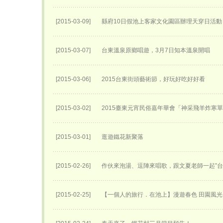
[2015-03-09]
縣府10日假池上客家文化園區辦理天穿日活動
[2015-03-07]
台東溫泉原鄉唱遊，3月7日知本溫泉開唱
[2015-03-06]
2015台東街頭藝術節，好玩好吃好好看
[2015-03-02]
2015臺東元宵民俗嘉年華會「神采飛羊炸寒
[2015-03-01]
逛遊鐵花新聚落
[2015-02-26]
作伙來泡湯、逗陣來唱歌，跟文夏老師一起”台
[2015-02-25]
【一個人的旅行．在池上】漫遊春色 田園風光