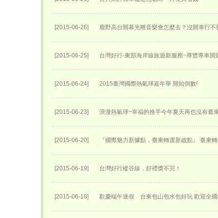
[2015-06-26]
鹿野高台開幕光雕音樂會怎麼去？沒開車行不
[2015-06-25]
台灣好行-東部海岸線旅遊新服務~導覽專車開跑
[2015-06-24]
2015臺灣國際熱氣球嘉年華 開始倒數!
[2015-06-23]
浪漫熱氣球~幸福的推手今年夏天再也沒有臺
[2015-06-20]
『國際魅力新據點，臺東轉運新啟點』 臺東轉運
[2015-06-19]
台灣好行縱谷線，好禮獎不完！
[2015-06-18]
歡慶端午連假 台東包山包水包好玩 歡迎全