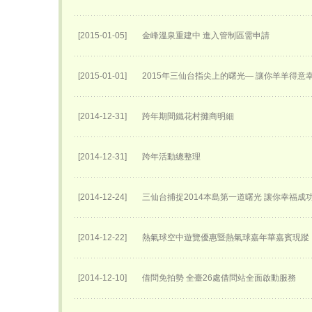
[2015-01-05]
金峰溫泉重建中 進入管制區需申請
[2015-01-01]
2015年三仙台指尖上的曙光— 讓你羊羊得意
[2014-12-31]
跨年期間鐵花村攤商明細
[2014-12-31]
跨年活動總整理
[2014-12-24]
三仙台捕捉2014本島第一道曙光 讓你幸福成
[2014-12-22]
熱氣球空中遊覽優惠暨熱氣球嘉年華嘉賓現蹤
[2014-12-10]
借問免拍勢 全臺26處借問站全面啟動服務