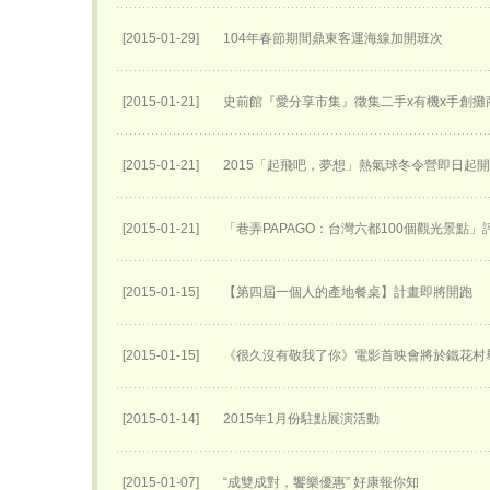
[2015-01-29]
104年春節期間鼎東客運海線加開班次
[2015-01-21]
史前館『愛分享市集』徵集二手x有機x手創攤
[2015-01-21]
2015「起飛吧，夢想」熱氣球冬令營即日起
[2015-01-21]
「巷弄PAPAGO：台灣六都100個觀光景點」
[2015-01-15]
【第四屆一個人的產地餐桌】計畫即將開跑
[2015-01-15]
《很久沒有敬我了你》電影首映會將於鐵花村
[2015-01-14]
2015年1月份駐點展演活動
[2015-01-07]
“成雙成對，饗樂優惠” 好康報你知