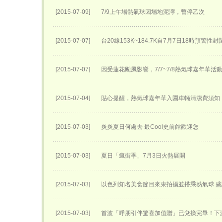
[2015-07-09]
7/9上午場熱氣球因場地泥濘，暫停乙次
[2015-07-07]
台20線153K~184.7K自7月7日18時預警性
[2015-07-07]
因受蓮花颱風影響，7/7~7/8熱氣球嘉年華活
[2015-07-04]
貼心提醒，熱氣球嘉年華入園車輛清潔費須知
[2015-07-03]
炎炎夏日何處去 最Cool史前館歡迎您
[2015-07-03]
夏日「瘋街季」7月3日火熱展開
[2015-07-03]
以色列知名美食節目來東拍攝並搭乘熱氣球 
[2015-07-03]
首波「呼朋引伴驚喜加值贈」已兌換完畢！下