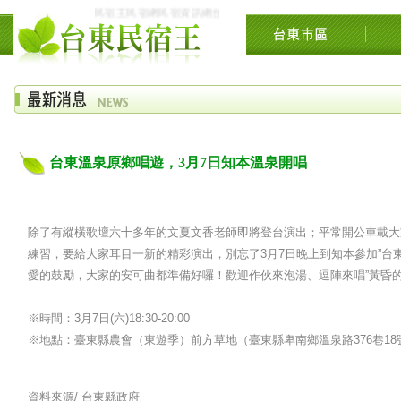
民宿王民宿網民宿資訊網台東花東花蓮綠島民宿住宿旅遊景點交流網
台東溫泉原鄉唱遊，3月7日知本溫泉開唱
除了有縱橫歌壇六十多年的文夏文香老師即將登台演出；平常開公車載大
練習，要給大家耳目一新的精彩演出，別忘了3月7日晚上到知本參加”台
愛的鼓勵，大家的安可曲都準備好囉！歡迎作伙來泡湯、逗陣來唱”黃昏的故
※時間：3月7日(六)18:30-20:00
※地點：臺東縣農會（東遊季）前方草地（臺東縣卑南鄉溫泉路376巷18
資料來源/
台東縣政府