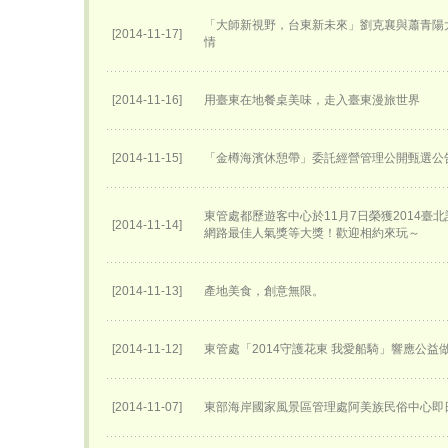
「大師新視野，台東新未來」劉克襄與蕭青陽
[2014-11-17]
情
[2014-11-16]
用臺東在地餐桌美味，走入臺東漫旅世界
[2014-11-15]
「金樽海濱休憩帶」委託經營管理公開甄選公
東管處都歷遊客中心於11月7日榮獲2014臺
[2014-11-14]
網路最佳人氣獎等大獎！歡迎相約來玩～
[2014-11-13]
產地美食，創意無限。
[2014-11-12]
東管處「2014守護花東 我愛船騎」響應公益
[2014-11-07]
東部海岸國家風景區管理處阿美族民俗中心即