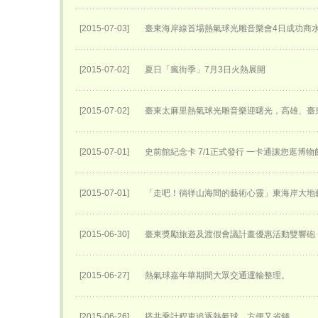
[2015-07-03]
臺東海岸線首場熱氣球光雕音樂會4日成功商
[2015-07-02]
夏日「瘋街季」7月3日火熱展開
[2015-07-02]
臺東太麻里熱氣球光雕音樂迎曙光，高雄、臺
[2015-07-01]
史前館紀念卡 7/1正式發行 一卡通讓您逛博
[2015-07-01]
「走吧！徜徉山海間的藝術心靈」東海岸大地
[2015-06-30]
臺東獎勵旅遊及渡假會議計畫優惠活動雙響砲
[2015-06-27]
熱氣球嘉年華期間大眾交通運輸整理。
[2015-06-26]
搭共乘計程車追逐熱氣球 方便又省錢