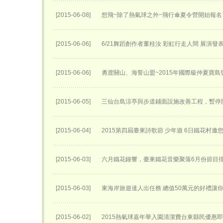
[2015-06-08]
想飛~除了熱氣球之外~飛行傘夏令營開始報名了
[2015-06-06]
6/21舞蹈創作者董桂汝 彩虹行走人間 展演發
[2015-06-06]
勇渡關山、海誓山盟~2015年國際級仲夏寶島
[2015-06-05]
三仙台島涼亭與步道鋪面設施改善工程，暫停
[2015-06-04]
2015第四屆臺東詩歌節 少年遊 6日鐵花村邀
[2015-06-03]
六月鐵花鐘響，臺東鐵花音樂聚落6月份節目
[2015-06-03]
東海岸旅遊達人出任務 總值50萬元的好禮讓
[2015-06-02]
2015熱氣球嘉年華入園清潔費台東縣民優惠