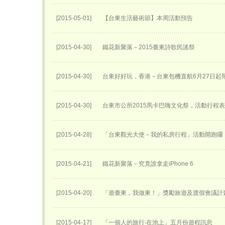
[2015-05-01]
【台東生活藝術節】本周活動預告
[2015-04-30]
鐵花新聚落－2015臺東詩歌民謠祭
[2015-04-30]
台東好好玩，香港－台東包機直航6月27日​起
[2015-04-30]
台東市公所2015馬卡巴嗨文化祭，活動行程
[2015-04-28]
「台東觀光大使－我的私房行程」活動開跑囉
[2015-04-21]
鐵花新聚落－究竟誰拿走iPhone 6
[2015-04-20]
「遊臺東，我做東！」獎勵旅遊及渡假會議計
[2015-04-17]
「一個人的旅行‧在池上」五月份遊程訊息