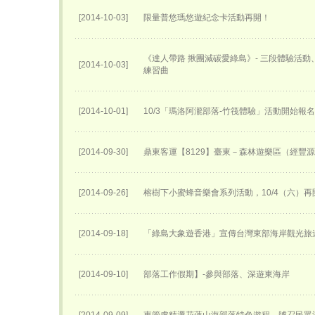
[2014-10-03]
限量普悠瑪悠遊紀念卡活動再開！
《達人帶路 揪團減碳愛綠島》- 三段體驗活
[2014-10-03]
練習曲
[2014-10-01]
10/3「瑪洛阿瀧部落-竹筏體驗」活動開始報
[2014-09-30]
鼎東客運【8129】臺東－森林遊樂區（經豐
[2014-09-26]
榕樹下小蜜蜂音樂會系列活動，10/4（六）再
[2014-09-18]
「綠島大象遊香港」宣傳台灣東部海岸觀光旅
[2014-09-10]
部落工作假期】-參與部落、深遊東海岸