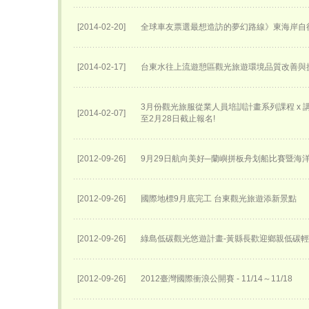
[2014-02-20]
全球車友票選最想造訪的夢幻路線》東海岸自
[2014-02-17]
台東水往上流遊憩區觀光旅遊環境品質改善與
3月份觀光旅服從業人員培訓計畫系列課程 x 講座
[2014-02-07]
至2月28日截止報名!
[2012-09-26]
9月29日航向美好─蘭嶼拼板舟划船比賽暨海
[2012-09-26]
國際地標9月底完工 台東觀光旅遊添新景點
[2012-09-26]
綠島低碳觀光悠遊計畫-黃縣長歡迎鄉親低碳
[2012-09-26]
2012臺灣國際衝浪公開賽 - 11/14～11/18