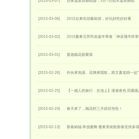
[2015-03-07]
台東溫泉原鄉唱遊，3月7日知本溫泉開唱
[2015-03-06]
2015台東街頭藝術節，好玩好吃好好看
[2015-03-02]
2015臺東元宵民俗嘉年華會「神采飛羊炸
[2015-03-01]
逛遊鐵花新聚落
[2015-02-26]
作伙來泡湯、逗陣來唱歌，跟文夏老師一起”
[2015-02-25]
【一個人的旅行．在池上】漫遊春色 田園風
[2015-02-24]
春天來了，鐵花村三月節目預告！
[2015-02-13]
新春納福‧奔放樂舞 臺東美術館新春安排多