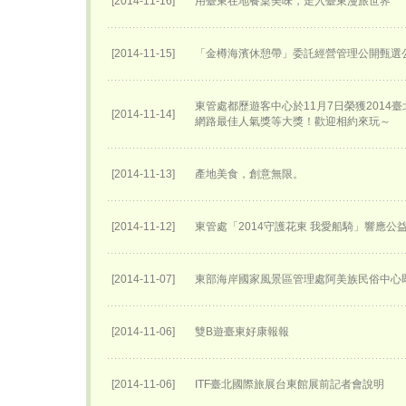
[2014-11-16]
用臺東在地餐桌美味，走入臺東漫旅世界
[2014-11-15]
「金樽海濱休憩帶」委託經營管理公開甄選
東管處都歷遊客中心於11月7日榮獲2014
[2014-11-14]
網路最佳人氣獎等大獎！歡迎相約來玩～
[2014-11-13]
產地美食，創意無限。
[2014-11-12]
東管處「2014守護花東 我愛船騎」響應公
[2014-11-07]
東部海岸國家風景區管理處阿美族民俗中心
[2014-11-06]
雙B遊臺東好康報報
[2014-11-06]
ITF臺北國際旅展台東館展前記者會說明