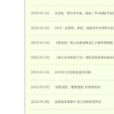
[2015-01-21]
史前館『愛分享市集』徵集二手x有機x手創
[2015-01-21]
2015「起飛吧，夢想」熱氣球冬令營即日
[2015-01-15]
【第四屆一個人的產地餐桌】計畫即將開跑
[2015-01-15]
《很久沒有敬我了你》電影首映會將於鐵花
[2015-01-14]
2015年1月份駐點展演活動
[2015-01-07]
“成雙成對，饗樂優惠” 好康報你知
[2015-01-05]
金峰溫泉重建中 進入管制區需申請