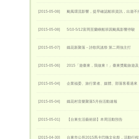
[2015-05-08]
颱風環流影響，提早確認船班資訊，出遊不
[2015-05-08]
5/10-5/12富岡至蘭嶼船班因颱風影響停駛
[2015-05-07]
鐵花新聚落－詩歌民謠祭 第二周強主打
[2015-05-06]
2015「遊臺東，我做東！」臺東獎勵旅遊
[2015-05-04]
企業福委、旅行業者、媒體、部落客看過來「
[2015-05-04]
鐵花村音樂聚落5月份活動速報
[2015-05-01]
【台東生活藝術節】本周活動預告
[2015-04-30]
台東市公所2015馬卡巴嗨文化祭，活動行