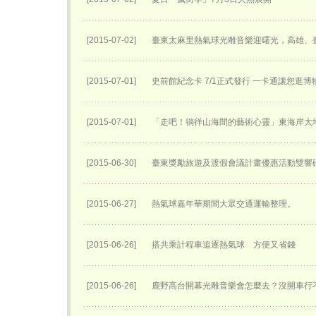
[2015-07-02]
臺東太麻里熱氣球光雕音樂迎曙光，高雄、
[2015-07-01]
史前館紀念卡 7/1正式發行 一卡通讓您逛
[2015-07-01]
「走吧！徜徉山海間的藝術心靈」東海岸大
[2015-06-30]
臺東獎勵旅遊及渡假會議計畫優惠活動雙響
[2015-06-27]
熱氣球嘉年華期間大眾交通運輸整理。
[2015-06-26]
搭共乘計程車追逐熱氣球 方便又省錢
[2015-06-26]
鹿野高台開幕光雕音樂會怎麼去？沒開車行