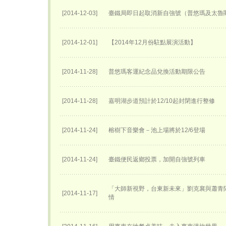
[2014-12-03]
臺鐵局即日起取消新自強號（普悠瑪及太魯
[2014-12-01]
【2014年12月份駐點展演活動】
[2014-11-28]
普悠瑪客運紀念品兌換活動期限公告
[2014-11-28]
嘉明湖步道預計於12/10起封閉進行整修
[2014-11-24]
榕樹下音樂會－池上場將於12/6登場
[2014-11-24]
臺鐵便民返鄉投票，加開自強號列車
「大師新視野，台東新未來」劉克襄與蕭青
[2014-11-17]
情