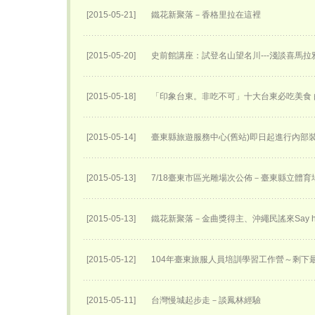
[2015-05-21]
鐵花新聚落－香格里拉在這裡
[2015-05-20]
史前館講座：試登名山望名川---淺談喜馬
[2015-05-18]
「印象台東。非吃不可」十大台東必吃美食
[2015-05-14]
臺東縣旅遊服務中心(舊站)即日起進行內部
[2015-05-13]
7/18臺東市區光雕場次公佈－臺東縣立體育
[2015-05-13]
鐵花新聚落－金曲獎得主、沖繩民謠來Say h
[2015-05-12]
104年臺東旅服人員培訓學習工作營～剩下
[2015-05-11]
台灣慢城起步走－談鳳林經驗