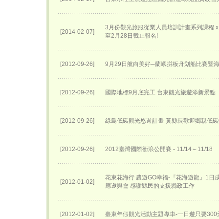
3月份觀光旅服從業人員培訓計畫系列課程 x 講
[2014-02-07]
至2月28日截止報名!
[2012-09-26]
9月29日航向美好─蘭嶼拼板舟划船比賽暨
[2012-09-26]
國際地標9月底完工 台東觀光旅遊添新景點
[2012-09-26]
綠島低碳觀光悠遊計畫-黃縣長歡迎鄉親低
[2012-09-26]
2012臺灣國際衝浪公開賽 - 11/14～11/18
花東花海行 農遊GO幸福-『花海遊龍』1日
[2012-01-02]
應邀與會 感謝縣民的支援縣政工作
[2012-01-02]
臺東年假觀光活動主題專車-一日遊只要300