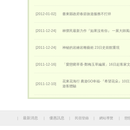
[2012-01-02]
臺東縣政府春節旅遊服務不打烊
[2011-12-24]
林懷民最新力作『如果沒有你』 一展大師風
[2011-12-24]
神秘的岩繪岩雕藝術 23日史前館重現
[2011-12-16]
「愛戀藺草香-鄭梅玉草編展」16日起客家
花東花海行 農遊GO幸福-『希望花朵』10
[2011-12-10]
遊客體驗
最新消息
優惠訊息
｜
｜
｜
民宿登錄
｜
網站導覽
｜
戀