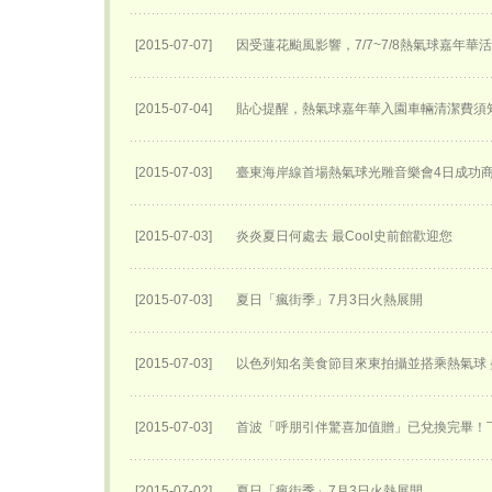
[2015-07-07]
因受蓮花颱風影響，7/7~7/8熱氣球嘉年華
[2015-07-04]
貼心提醒，熱氣球嘉年華入園車輛清潔費須
[2015-07-03]
臺東海岸線首場熱氣球光雕音樂會4日成功
[2015-07-03]
炎炎夏日何處去 最Cool史前館歡迎您
[2015-07-03]
夏日「瘋街季」7月3日火熱展開
[2015-07-03]
以色列知名美食節目來東拍攝並搭乘熱氣球
[2015-07-03]
首波「呼朋引伴驚喜加值贈」已兌換完畢！
[2015-07-02]
夏日「瘋街季」7月3日火熱展開