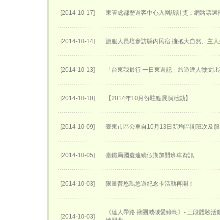
[2014-10-17]
東管處都歷遊客中心入圍設計獎，網路票選衝
[2014-10-14]
旅服人員培參訪縣內民宿 擁抱大自然、主
[2014-10-13]
「台東我最行 一日東遊記」旅遊達人徵文比
[2014-10-10]
【2014年10月份駐點展演活動】
[2014-10-09]
臺東市區公車自10月13日新增區間班次及
[2014-10-05]
臺鐵局國慶連續假期加開班車資訊
[2014-10-03]
限量普悠瑪悠遊紀念卡活動再開！
《達人帶路 揪團減碳愛綠島》- 三段體驗
[2014-10-03]