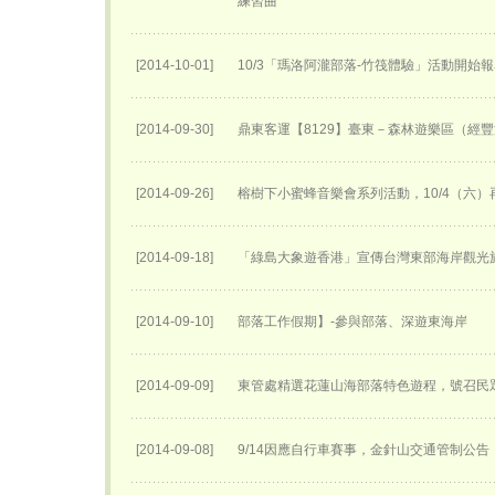
練習曲
[2014-10-01]
10/3「瑪洛阿瀧部落-竹筏體驗」活動開始
[2014-09-30]
鼎東客運【8129】臺東－森林遊樂區（經
[2014-09-26]
榕樹下小蜜蜂音樂會系列活動，10/4（六）
[2014-09-18]
「綠島大象遊香港」宣傳台灣東部海岸觀光
[2014-09-10]
部落工作假期】-參與部落、深遊東海岸
[2014-09-09]
東管處精選花蓮山海部落特色遊程，號召民
[2014-09-08]
9/14因應自行車賽事，金針山交通管制公告