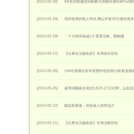
[2015-05-30]
6/6史前館邀您與默劇大師姚尚德同來Fun輕
[2015-05-29]
尋回老屋的動人時光 關山市集30日邀你賞
[2015-05-29]
「十大精采路線2.0 票選活動」開跑囉
[2015-05-27]
【台東生活藝術節】本周節目預告
[2015-05-26]
104年度聯合射耳祭暨特色部落行銷 歡迎
[2015-05-25]
嘉明湖國家步道於5月25-27日封閉，山友請
[2015-05-22]
鐵花新聚落－寫張旅人的明信片
[2015-05-21]
【台東生活藝術節】本周活動預告