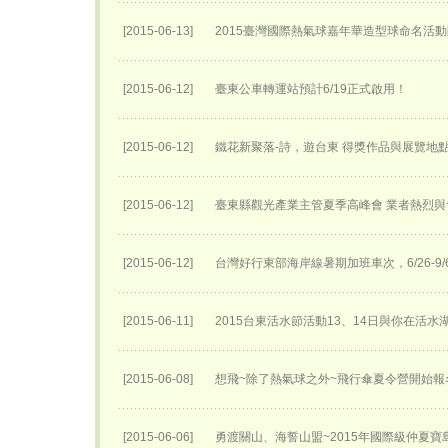
[2015-06-13]
2015臺灣國際熱氣球嘉年華​造型球命名活動
[2015-06-12]
臺東公車轉運站預計6/19正式啟用！
[2015-06-12]
鐵花新聚落-詩，遊台東 得獎作品與展覽地
[2015-06-12]
臺東縣觀光產業主管夏季高峰會 業者熱烈與
[2015-06-12]
台灣好行東部海岸線暑期加班車次，6/26-9
[2015-06-11]
2015台東活水節活動13、14日與你在活
[2015-06-08]
想飛~除了熱氣球之外~飛行傘夏令營開始報名
[2015-06-06]
勇渡關山、海誓山盟~2015年國際級仲夏