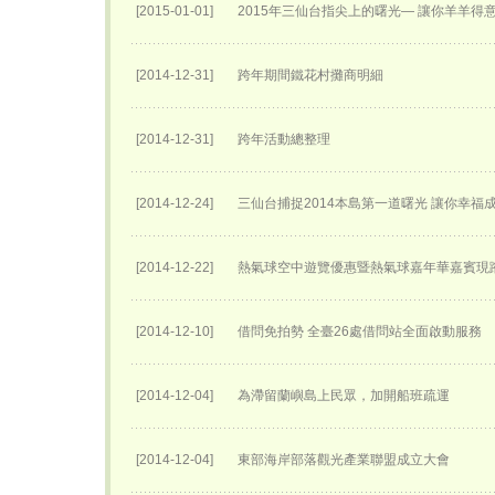
[2015-01-01]
2015年三仙台指尖上的曙光— 讓你羊羊得
[2014-12-31]
跨年期間鐵花村攤商明細
[2014-12-31]
跨年活動總整理
[2014-12-24]
三仙台捕捉2014本島第一道曙光 讓你幸福
[2014-12-22]
熱氣球空中遊覽優惠暨熱氣球嘉年華嘉賓現
[2014-12-10]
借問免拍勢 全臺26處借問站全面啟動服務
[2014-12-04]
為滯留蘭嶼島上民眾，加開船班疏運
[2014-12-04]
東部海岸部落觀光產業聯盟成立大會