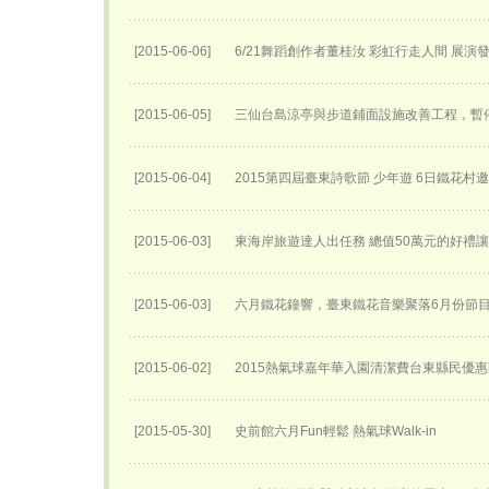
[2015-06-06]
6/21舞蹈創作者董桂汝 彩虹行走人間 展演
[2015-06-05]
三仙台島涼亭與步道鋪面設施改善工程，暫
[2015-06-04]
2015第四屆臺東詩歌節 少年遊 6日鐵花村
[2015-06-03]
東海岸旅遊達人出任務 總值50萬元的好禮
[2015-06-03]
六月鐵花鐘響，臺東鐵花音樂聚落6月份節
[2015-06-02]
2015熱氣球嘉年華入園清潔費台東縣民優
[2015-05-30]
史前館六月Fun輕鬆 熱氣球Walk-in