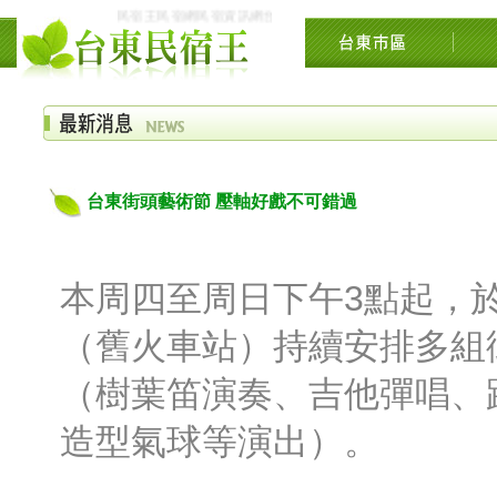
民宿王民宿網民宿資訊網台東花東花蓮綠島民宿住宿旅遊景點交流網
台東街頭藝術節 壓軸好戲不可錯過
本周四至周日下午3點起，
（舊火車站）持續安排多組
（樹葉笛演奏、吉他彈唱、
造型氣球等演出）。