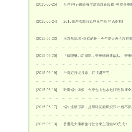
[2015-06-25]
台灣好行-東部海岸線旅遊新服務~導覽專車開
[2015-06-24]
2015臺灣國際熱氣球嘉年華 開始倒數!
[2015-06-23]
浪漫熱氣球~幸福的推手今年夏天再也沒有
[2015-06-20]
『國際魅力新據點，臺東轉運新啟點』 臺東轉
[2015-06-19]
台灣好行縱谷線，好禮獎不完！
[2015-06-18]
歡慶端午連假 台東包山包水包好玩 歡迎
[2015-06-17]
端午連續假期，提早確認船班資訊 出遊不掃
[2015-06-13]
香港最大康泰旅行社台東主題館6/9完成！