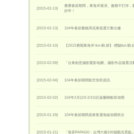
農曆春節期間，東海岸展演、服務不打烊，
[2015-02-13]
好年！
[2015-02-13]
104年春節臺鐵局花東疏運方案出爐
[2015-02-10]
【2015勇闖東海岸-fun.騎.跡】-體驗fun.騎
[2015-02-09]
「台東創意攝影愛影地圖」攝影作品徵選活
[2015-02-04]
104年春節期間航空加班資訊
[2015-02-02]
104年2月(2/3-2/15)往返蘭嶼船班加開
[2015-01-29]
104年春節期間鼎東客運海線加開班次
[2015-01-21]
「巷弄PAPAGO：台灣六都100個觀光景點