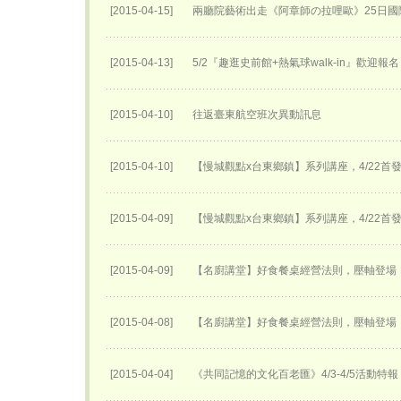
[2015-04-15]
兩廳院藝術出走《阿章師の拉哩歐》25日國
[2015-04-13]
5/2『趣逛史前館+熱氣球walk-in』歡迎報
[2015-04-10]
往返臺東航空班次異動訊息
[2015-04-10]
【慢城觀點x台東鄉鎮】系列講座，4/22首
[2015-04-09]
【慢城觀點x台東鄉鎮】系列講座，4/22首
[2015-04-09]
【名廚講堂】好食餐桌經營法則，壓軸登場
[2015-04-08]
【名廚講堂】好食餐桌經營法則，壓軸登場
[2015-04-04]
《共同記憶的文化百老匯》4/3-4/5活動特報