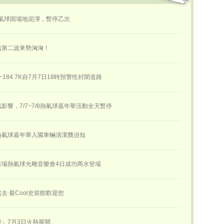
熱氣球因場地泥濘，暫停乙次
航第二波來勢洶洶！
K~184.7K自7月7日18時預警性封閉道路
影響，7/7~7/8熱氣球嘉年華活動全天暫停
熱氣球嘉年華入園車輛清潔費須知
首場熱氣球光雕音樂會4日成功商水登場
去 最Cool史前館歡迎您
」7月3日火熱展開