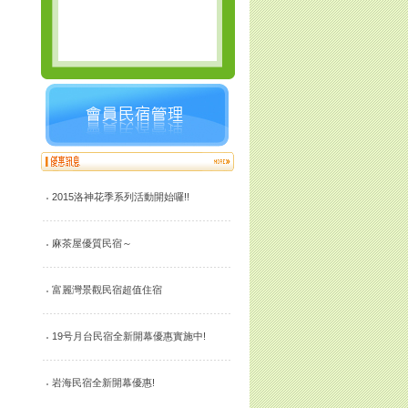
2015洛神花季系列活動開始囉!!
麻茶屋優質民宿～
富麗灣景觀民宿超值住宿
19号月台民宿全新開幕優惠實施中!
岩海民宿全新開幕優惠!