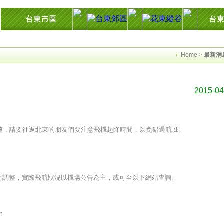
東花東花蓮綠島民宿住宿旅遊景點交流網縱谷海岸飯店溫泉影音墾丁時光迴徑市集知本
Home
>
最新消
2015-04
整，請要往返北東的朋友們要注意飛機起降時間，以免錯過航班。
而調整，實際飛航狀況以機場公告為主，或可至以下網站查詢。
m