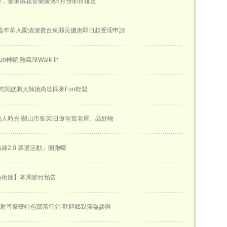
響，臺東鐵花音樂聚落6月份節目排定
球嘉年華入園清潔費台東縣民優惠即日起受理申請
n輕鬆 熱氣球Walk-in
邀您與默劇大師姚尚德同來Fun輕鬆
人時光 關山市集30日邀你賞老屋、品好物
線2.0 票選活動」開跑囉
藝術節】本周節目預告
合射耳祭暨特色部落行銷 歡迎鄉親蒞臨參與