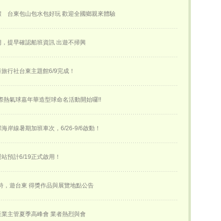
假 台東包山包水包好玩 歡迎全國鄉親來體驗
，提早確認船班資訊 出遊不掃興
旅行社台東主題館6/9完成！
國際熱氣球嘉年華​造型球命名活動開始囉!!
海岸線暑期加班車次，6/26-9/6啟動！
站預計6/19正式啟用！
詩，遊台東 得獎作品與展覽地點公告
業主管夏季高峰會 業者熱烈與會