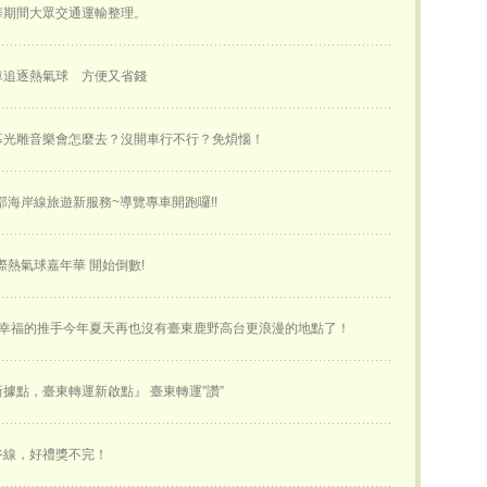
華期間大眾交通運輸整理。
車追逐熱氣球 方便又省錢
幕光雕音樂會怎麼去？沒開車行不行？免煩惱！
部海岸線旅遊新服務~導覽專車開跑囉!!
國際熱氣球嘉年華 開始倒數!
~幸福的推手今年夏天再也沒有臺東鹿野高台更浪漫的地點了！
據點，臺東轉運新啟點』 臺東轉運”讚”
谷線，好禮獎不完！