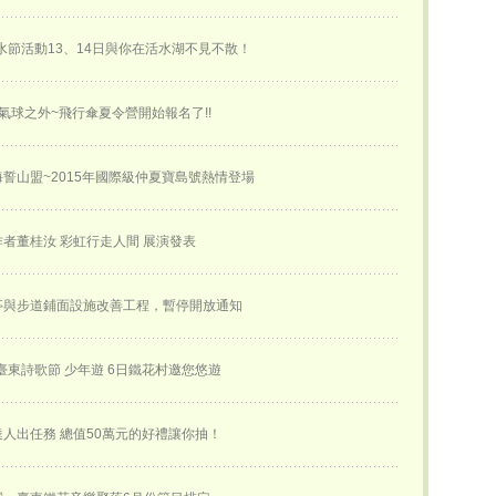
活水節活動13、14日與你在活水湖不見不散！
氣球之外~飛行傘夏令營開始報名了!!
誓山盟~2015年國際級仲夏寶島號熱情登場
創作者董桂汝 彩虹行走人間 展演發表
亭與步道鋪面設施改善工程，暫停開放通知
屆臺東詩歌節 少年遊 6日鐵花村邀您悠遊
人出任務 總值50萬元的好禮讓你抽！