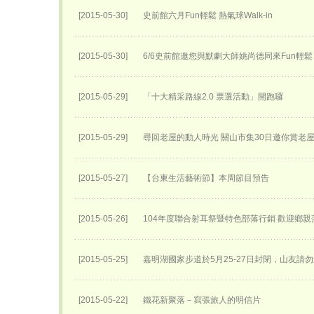
[2015-05-30]
史前館六月Fun輕鬆 熱氣球Walk-in
[2015-05-30]
6/6史前館邀您與默劇大師姚尚德同來Fun輕鬆
[2015-05-29]
「十大精采路線2.0 票選活動」開跑囉
[2015-05-29]
尋回老屋的動人時光 關山市集30日邀你賞老
[2015-05-27]
【台東生活藝術節】本周節目預告
[2015-05-26]
104年度聯合射耳祭暨特色部落行銷 歡迎鄉親
[2015-05-25]
嘉明湖國家步道於5月25-27日封閉，山友請勿
[2015-05-22]
鐵花新聚落－寫張旅人的明信片