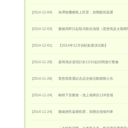
[2014-12-04]
為滯留蘭嶼島上民眾，加開船班疏運
[2014-12-03]
臺鐵局即日起取消新自強號（普悠瑪及太魯閣
[2014-12-01]
【2014年12月份駐點展演活動】
[2014-11-28]
嘉明湖步道預計於12/10起封閉進行整修
[2014-11-28]
普悠瑪客運紀念品兌換活動期限公告
[2014-11-24]
榕樹下音樂會－池上場將於12/6登場
[2014-11-24]
臺鐵便民返鄉投票，加開自強號列車