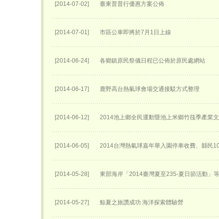
[2014-07-02]
臺東普普行優惠方案公佈
[2014-07-01]
市區公車即將於7月1日上線
[2014-06-24]
各鄉鎮原民祭儀日程已公佈於原民處網站
[2014-06-17]
鹿野高台熱氣球會場交通接駁方式整理
[2014-06-12]
2014池上鄉全民運動暨池上米鄉竹筏季產業
[2014-06-05]
2014台灣熱氣球嘉年華入園停車收費、縣民1
[2014-05-28]
東部海岸「2014臺灣夏至235-夏日節活動」
[2014-05-27]
鯨夏之旅讚成功 海洋探索體驗營