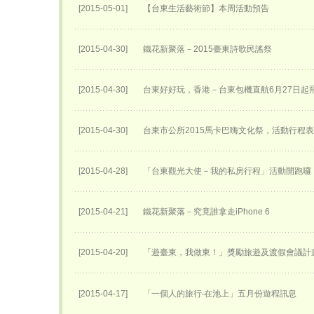
[2015-05-01]
【台東生活藝術節】本周活動預告
[2015-04-30]
鐵花新聚落－2015臺東詩歌民謠祭
[2015-04-30]
台東好好玩，香港－台東包機直航6月27日​起
[2015-04-30]
台東市公所2015馬卡巴嗨文化祭，活動行程
[2015-04-28]
「台東觀光大使－我的私房行程」活動開跑囉
[2015-04-21]
鐵花新聚落－究竟誰拿走iPhone 6
[2015-04-20]
「遊臺東，我做東！」獎勵旅遊及渡假會議計
[2015-04-17]
「一個人的旅行‧在池上」五月份遊程訊息