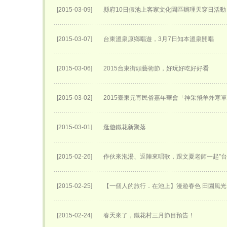
[2015-03-09]
縣府10日假池上客家文化園區辦理天穿日活動
[2015-03-07]
台東溫泉原鄉唱遊，3月7日知本溫泉開唱
[2015-03-06]
2015台東街頭藝術節，好玩好吃好好看
[2015-03-02]
2015臺東元宵民俗嘉年華會「神采飛羊炸寒
[2015-03-01]
逛遊鐵花新聚落
[2015-02-26]
作伙來泡湯、逗陣來唱歌，跟文夏老師一起”台
[2015-02-25]
【一個人的旅行．在池上】漫遊春色 田園風光
[2015-02-24]
春天來了，鐵花村三月節目預告！