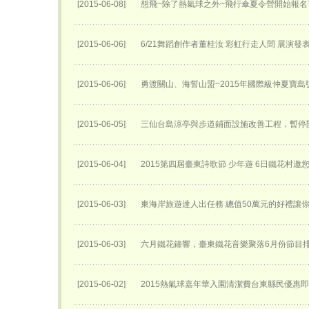
[2015-06-08]
想飛~除了熱氣球之外~飛行傘夏令營開始報名了
[2015-06-06]
6/21舞蹈創作者董桂汝 彩虹行走人間 展演發
[2015-06-06]
勇渡關山、海誓山盟~2015年國際級仲夏寶島
[2015-06-05]
三仙台島涼亭與步道鋪面設施改善工程，暫停
[2015-06-04]
2015第四屆臺東詩歌節 少年遊 6日鐵花村邀
[2015-06-03]
東海岸旅遊達人出任務 總值50萬元的好禮讓
[2015-06-03]
六月鐵花鐘響，臺東鐵花音樂聚落6月份節目
[2015-06-02]
2015熱氣球嘉年華入園清潔費台東縣民優惠