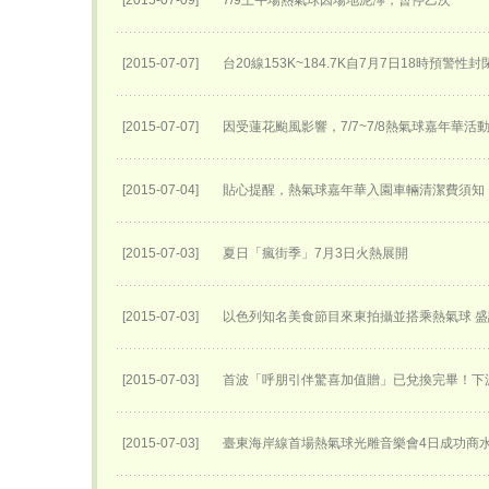
[2015-07-09]
7/9上午場熱氣球因場地泥濘，暫停乙次
[2015-07-07]
台20線153K~184.7K自7月7日18時預警性
[2015-07-07]
因受蓮花颱風影響，7/7~7/8熱氣球嘉年華活
[2015-07-04]
貼心提醒，熱氣球嘉年華入園車輛清潔費須知
[2015-07-03]
夏日「瘋街季」7月3日火熱展開
[2015-07-03]
以色列知名美食節目來東拍攝並搭乘熱氣球 
[2015-07-03]
首波「呼朋引伴驚喜加值贈」已兌換完畢！下
[2015-07-03]
臺東海岸線首場熱氣球光雕音樂會4日成功商