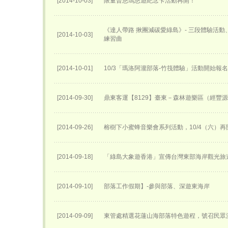
[2014-10-03]
限量普悠瑪悠遊紀念卡活動再開！
《達人帶路 揪團減碳愛綠島》- 三段體驗活
[2014-10-03]
練習曲
[2014-10-01]
10/3「瑪洛阿瀧部落-竹筏體驗」活動開始報
[2014-09-30]
鼎東客運【8129】臺東－森林遊樂區（經豐
[2014-09-26]
榕樹下小蜜蜂音樂會系列活動，10/4（六）再
[2014-09-18]
「綠島大象遊香港」宣傳台灣東部海岸觀光旅
[2014-09-10]
部落工作假期】-參與部落、深遊東海岸
[2014-09-09]
東管處精選花蓮山海部落特色遊程，號召民眾