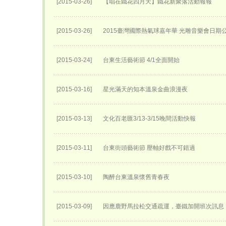
[2015-03-26]
【唱在鐵花四月天】鐵花新聚落活動報報
[2015-03-26]
2015臺灣國際熱氣球嘉年華 光雕音樂會日期
[2015-03-24]
台東生活藝術節 4/1全面開始
[2015-03-16]
星光滿天的知本溫泉金曲浪漫夜
[2015-03-13]
文化百老匯3/13-3/15晚間活動快報
[2015-03-11]
台東街頭藝術節 壓軸好戲不可錯過
[2015-03-10]
陶醉台東溫泉懷舊青春夜
[2015-03-09]
因應鹿野馬拉松交通疏運，臺鐵加開班次訊息