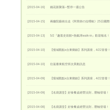
[2015-04-16]
鐵花新聚落─暫停一週公告
[2015-04-15]
兩廳院藝術出走《阿章師の拉哩歐》25日國際
[2015-04-13]
5/2『趣逛史前館+熱氣球walk-in』歡迎報名！
[2015-04-10]
【慢城觀點x台東鄉鎮】系列講座，4/22首發
[2015-04-10]
往返臺東航空班次異動訊息
[2015-04-09]
【慢城觀點x台東鄉鎮】系列講座，4/22首發
[2015-04-09]
【名廚講堂】好食餐桌經營法則，壓軸登場！
[2015-04-08]
【名廚講堂】好食餐桌經營法則，壓軸登場！