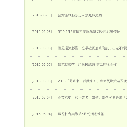
[2015-05-11]
台灣慢城起步走－談鳳林經驗
[2015-05-08]
5/10-5/12富岡至蘭嶼船班因颱風影響停駛
[2015-05-08]
颱風環流影響，提早確認船班資訊，出遊不掃
[2015-05-07]
鐵花新聚落－詩歌民謠祭 第二周強主打
[2015-05-06]
2015「遊臺東，我做東！」臺東獎勵旅遊及
[2015-05-04]
企業福委、旅行業者、媒體、部落客看過來「2
[2015-05-04]
鐵花村音樂聚落5月份活動速報