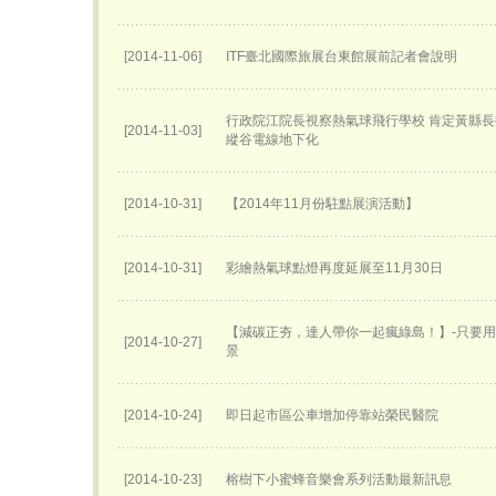
[2014-11-06]
ITF臺北國際旅展台東館展前記者會說明
行政院江院長視察熱氣球飛行學校 肯定黃縣長
[2014-11-03]
縱谷電線地下化
[2014-10-31]
【2014年11月份駐點展演活動】
[2014-10-31]
彩繪熱氣球點燈再度延展至11月30日
【減碳正夯，達人帶你一起瘋綠島！】-只要
[2014-10-27]
景
[2014-10-24]
即日起市區公車增加停靠站榮民醫院
[2014-10-23]
榕樹下小蜜蜂音樂會系列活動最新訊息