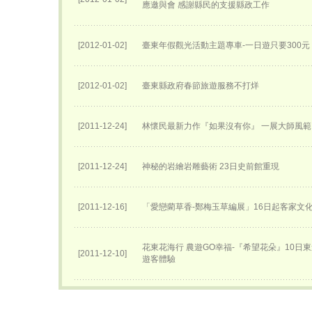
應邀與會 感謝縣民的支援縣政工作
[2012-01-02]
臺東年假觀光活動主題專車-一日遊只要300元
[2012-01-02]
臺東縣政府春節旅遊服務不打烊
[2011-12-24]
林懷民最新力作『如果沒有你』 一展大師風範
[2011-12-24]
神秘的岩繪岩雕藝術 23日史前館重現
[2011-12-16]
「愛戀藺草香-鄭梅玉草編展」16日起客家文
花東花海行 農遊GO幸福-『希望花朵』10日
[2011-12-10]
遊客體驗