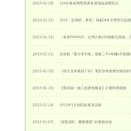
[2015-01-29]
104年春節期間鼎東客運海線加開班次
[2015-01-21]
2015「起飛吧，夢想」熱氣球冬令營即日起
[2015-01-21]
「巷弄PAPAGO：台灣六都100個觀光景點」
[2015-01-21]
史前館『愛分享市集』徵集二手x有機x手創攤
[2015-01-15]
《很久沒有敬我了你》電影首映會將於鐵花村
[2015-01-15]
【第四屆一個人的產地餐桌】計畫即將開跑
[2015-01-14]
2015年1月份駐點展演活動
[2015-01-07]
“成雙成對，饗樂優惠” 好康報你知