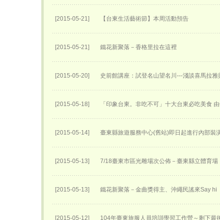
[2015-05-21]
【台東生活藝術節】本周活動預告
[2015-05-21]
鐵花新聚落－香格里拉在這裡
[2015-05-20]
史前館講座：試登名山望名川---淺談喜馬拉雅
[2015-05-18]
「印象台東。非吃不可」十大台東必吃美食 
[2015-05-14]
臺東縣旅遊服務中心(舊站)即日起進行內部裝
[2015-05-13]
7/18臺東市區光雕場次公佈－臺東縣立體育場
[2015-05-13]
鐵花新聚落－金曲獎得主、沖繩民謠來Say hi
[2015-05-12]
104年臺東旅服人員培訓學習工作營～剩下最