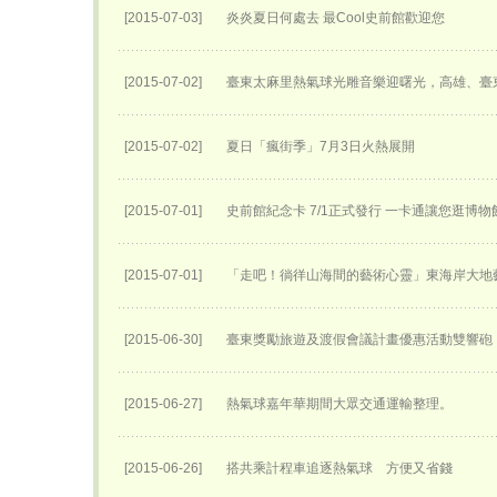
[2015-07-03]
炎炎夏日何處去 最Cool史前館歡迎您
[2015-07-02]
臺東太麻里熱氣球光雕音樂迎曙光，高雄、臺
[2015-07-02]
夏日「瘋街季」7月3日火熱展開
[2015-07-01]
史前館紀念卡 7/1正式發行 一卡通讓您逛博
[2015-07-01]
「走吧！徜徉山海間的藝術心靈」東海岸大地
[2015-06-30]
臺東獎勵旅遊及渡假會議計畫優惠活動雙響砲
[2015-06-27]
熱氣球嘉年華期間大眾交通運輸整理。
[2015-06-26]
搭共乘計程車追逐熱氣球 方便又省錢