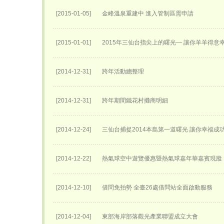
[2015-01-05]
金峰溫泉重建中 進入管制區需申請
[2015-01-01]
2015年三仙台指尖上的曙光— 讓你羊羊得意
[2014-12-31]
跨年活動總整理
[2014-12-31]
跨年期間鐵花村攤商明細
[2014-12-24]
三仙台捕捉2014本島第一道曙光 讓你幸福成
[2014-12-22]
熱氣球空中遊覽優惠暨熱氣球嘉年華嘉賓現蹤
[2014-12-10]
借問免拍勢 全臺26處借問站全面啟動服務
[2014-12-04]
東部海岸部落觀光產業聯盟成立大會