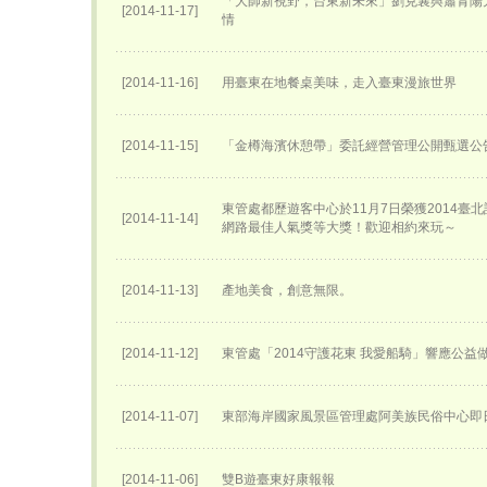
「大師新視野，台東新未來」劉克襄與蕭青陽
[2014-11-17]
情
[2014-11-16]
用臺東在地餐桌美味，走入臺東漫旅世界
[2014-11-15]
「金樽海濱休憩帶」委託經營管理公開甄選公
東管處都歷遊客中心於11月7日榮獲2014臺
[2014-11-14]
網路最佳人氣獎等大獎！歡迎相約來玩～
[2014-11-13]
產地美食，創意無限。
[2014-11-12]
東管處「2014守護花東 我愛船騎」響應公益
[2014-11-07]
東部海岸國家風景區管理處阿美族民俗中心即
[2014-11-06]
雙B遊臺東好康報報