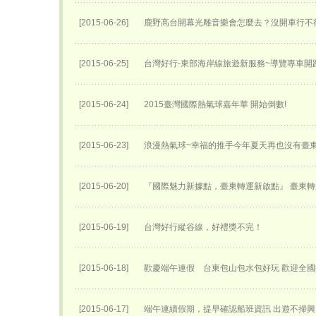
[2015-06-26]
鹿野高台開幕光雕音樂會怎麼去？沒開車行不
[2015-06-25]
台灣好行-東部海岸線旅遊新服務~導覽專車開跑
[2015-06-24]
2015臺灣國際熱氣球嘉年華 開始倒數!
[2015-06-23]
浪漫熱氣球~幸福的推手今年夏天再也沒有臺
[2015-06-20]
『國際魅力新據點，臺東轉運新啟點』 臺東轉運
[2015-06-19]
台灣好行縱谷線，好禮獎不完！
[2015-06-18]
歡慶端午連假 台東包山包水包好玩 歡迎全
[2015-06-17]
端午連續假期，提早確認船班資訊 出遊不掃興