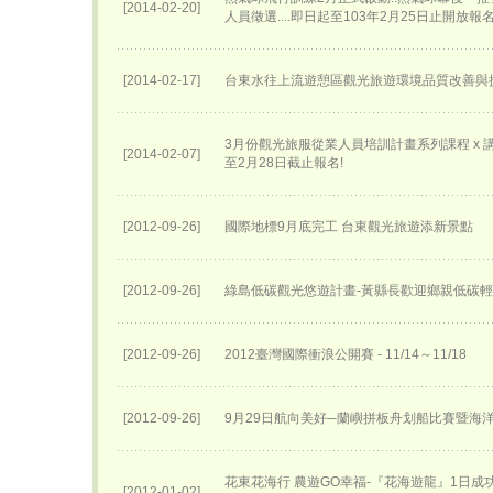
[2014-02-20]
人員徵選....即日起至103年2月25日止開放報
[2014-02-17]
台東水往上流遊憩區觀光旅遊環境品質改善與
3月份觀光旅服從業人員培訓計畫系列課程 x 講座
[2014-02-07]
至2月28日截止報名!
[2012-09-26]
國際地標9月底完工 台東觀光旅遊添新景點
[2012-09-26]
綠島低碳觀光悠遊計畫-黃縣長歡迎鄉親低碳
[2012-09-26]
2012臺灣國際衝浪公開賽 - 11/14～11/18
[2012-09-26]
9月29日航向美好─蘭嶼拼板舟划船比賽暨海
花東花海行 農遊GO幸福-『花海遊龍』1日成
[2012-01-02]