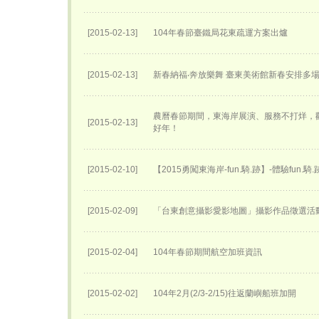
[2015-02-13]
104年春節臺鐵局花東疏運方案出爐
[2015-02-13]
新春納福‧奔放樂舞 臺東美術館新春安排多
農曆春節期間，東海岸展演、服務不打烊，
[2015-02-13]
好年！
[2015-02-10]
【2015勇闖東海岸-fun.騎.跡】-體驗fun.騎
[2015-02-09]
「台東創意攝影愛影地圖」攝影作品徵選活
[2015-02-04]
104年春節期間航空加班資訊
[2015-02-02]
104年2月(2/3-2/15)往返蘭嶼船班加開