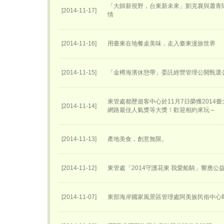
「大師新視野，台東新未來」劉克襄與蕭青
[2014-11-17]
情
[2014-11-16]
用臺東在地餐桌美味，走入臺東漫旅世界
[2014-11-15]
「金樽海濱休憩帶」委託經營管理公開甄選
東管處都歷遊客中心於11月7日榮獲2014
[2014-11-14]
網路最佳人氣獎等大獎！歡迎相約來玩～
[2014-11-13]
產地美食，創意無限。
[2014-11-12]
東管處「2014守護花東 我愛船騎」響應公
[2014-11-07]
東部海岸國家風景區管理處阿美族民俗中心