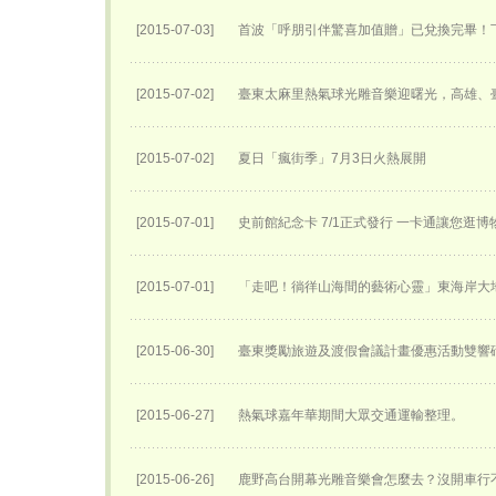
[2015-07-03]
首波「呼朋引伴驚喜加值贈」已兌換完畢！
[2015-07-02]
臺東太麻里熱氣球光雕音樂迎曙光，高雄、
[2015-07-02]
夏日「瘋街季」7月3日火熱展開
[2015-07-01]
史前館紀念卡 7/1正式發行 一卡通讓您逛
[2015-07-01]
「走吧！徜徉山海間的藝術心靈」東海岸大
[2015-06-30]
臺東獎勵旅遊及渡假會議計畫優惠活動雙響
[2015-06-27]
熱氣球嘉年華期間大眾交通運輸整理。
[2015-06-26]
鹿野高台開幕光雕音樂會怎麼去？沒開車行