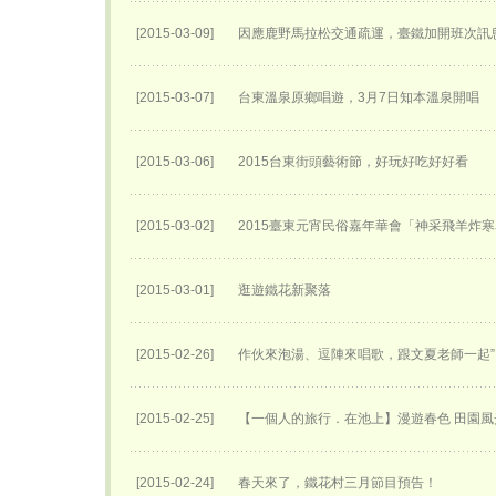
[2015-03-09]
因應鹿野馬拉松交通疏運，臺鐵加開班次訊
[2015-03-07]
台東溫泉原鄉唱遊，3月7日知本溫泉開唱
[2015-03-06]
2015台東街頭藝術節，好玩好吃好好看
[2015-03-02]
2015臺東元宵民俗嘉年華會「神采飛羊炸
[2015-03-01]
逛遊鐵花新聚落
[2015-02-26]
作伙來泡湯、逗陣來唱歌，跟文夏老師一起”
[2015-02-25]
【一個人的旅行．在池上】漫遊春色 田園風
[2015-02-24]
春天來了，鐵花村三月節目預告！