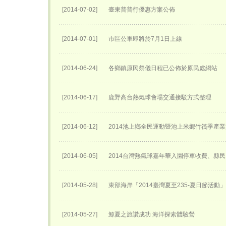
[2014-07-02]
臺東普普行優惠方案公佈
[2014-07-01]
市區公車即將於7月1日上線
[2014-06-24]
各鄉鎮原民祭儀日程已公佈於原民處網站
[2014-06-17]
鹿野高台熱氣球會場交通接駁方式整理
[2014-06-12]
2014池上鄉全民運動暨池上米鄉竹筏季產
[2014-06-05]
2014台灣熱氣球嘉年華入園停車收費、縣民
[2014-05-28]
東部海岸「2014臺灣夏至235-夏日節活動
[2014-05-27]
鯨夏之旅讚成功 海洋探索體驗營