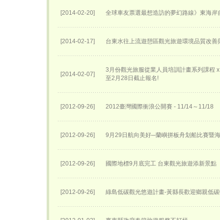
[2014-02-20]
全球車友票選最想造訪的夢幻路線》東海岸
[2014-02-17]
台東水往上流遊憩區觀光旅遊環境品質改善
3月份觀光旅服從業人員培訓計畫系列課程 x 講
[2014-02-07]
至2月28日截止報名!
[2012-09-26]
2012臺灣國際衝浪公開賽 - 11/14～11/18
[2012-09-26]
9月29日航向美好─蘭嶼拼板舟划船比賽暨
[2012-09-26]
國際地標9月底完工 台東觀光旅遊添新景點
[2012-09-26]
綠島低碳觀光悠遊計畫-黃縣長歡迎鄉親低