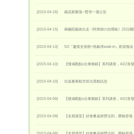
[2015-04-16]
鐵花新聚落─暫停一週公告
[2015-04-15]
兩廳院藝術出走《阿章師の拉哩歐》25日國
[2015-04-13]
5/2『趣逛史前館+熱氣球walk-in』歡迎報
[2015-04-10]
【慢城觀點x台東鄉鎮】系列講座，4/22首
[2015-04-10]
往返臺東航空班次異動訊息
[2015-04-09]
【慢城觀點x台東鄉鎮】系列講座，4/22首
[2015-04-09]
【名廚講堂】好食餐桌經營法則，壓軸登場
[2015-04-08]
【名廚講堂】好食餐桌經營法則，壓軸登場