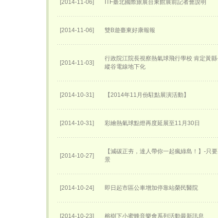
[2014-11-06]
ITF臺北國際旅展台東館展前記者會說明
[2014-11-06]
雙B遊臺東好康報報
行政院江院長視察熱氣球飛行學校 肯定黃縣
[2014-11-03]
縱谷電線地下化
[2014-10-31]
【2014年11月份駐點展演活動】
[2014-10-31]
彩繪熱氣球點燈再度延展至11月30日
【減碳正夯，達人帶你一起瘋綠島！】-只
[2014-10-27]
景
[2014-10-24]
即日起市區公車增加停靠站榮民醫院
[2014-10-23]
榕樹下小蜜蜂音樂會系列活動最新訊息