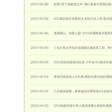
[2015-06-08]
想飛~除了熱氣球之外~飛行傘夏令營開始報名
[2015-06-06]
6/21舞蹈創作者董桂汝 彩虹行走人間 展演
[2015-06-06]
勇渡關山、海誓山盟~2015年國際級仲夏寶
[2015-06-05]
三仙台島涼亭與步道鋪面設施改善工程，暫
[2015-06-04]
2015第四屆臺東詩歌節 少年遊 6日鐵花村
[2015-06-03]
東海岸旅遊達人出任務 總值50萬元的好禮
[2015-06-03]
六月鐵花鐘響，臺東鐵花音樂聚落6月份節
[2015-06-02]
2015熱氣球嘉年華入園清潔費台東縣民優