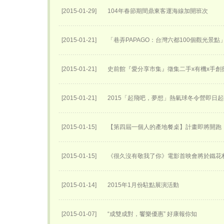
[2015-01-29]
104年春節期間鼎東客運海線加開班次
[2015-01-21]
「巷弄PAPAGO：台灣六都100個觀光景點
[2015-01-21]
史前館『愛分享市集』徵集二手x有機x手創
[2015-01-21]
2015「起飛吧，夢想」熱氣球冬令營即日
[2015-01-15]
【第四屆一個人的產地餐桌】計畫即將開跑
[2015-01-15]
《很久沒有敬我了你》電影首映會將於鐵花
[2015-01-14]
2015年1月份駐點展演活動
[2015-01-07]
“成雙成對，饗樂優惠” 好康報你知