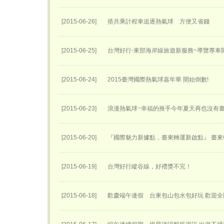
[2015-06-26]
搭共乘計程車追逐熱氣球 方便又省錢
[2015-06-25]
台灣好行-東部海岸線旅遊新服務~導覽專車開
[2015-06-24]
2015臺灣國際熱氣球嘉年華 開始倒數!
[2015-06-23]
浪漫熱氣球~幸福的推手今年夏天再也沒有
[2015-06-20]
『國際魅力新據點，臺東轉運新啟點』 臺東轉
[2015-06-19]
台灣好行縱谷線，好禮獎不完！
[2015-06-18]
歡慶端午連假 台東包山包水包好玩 歡迎