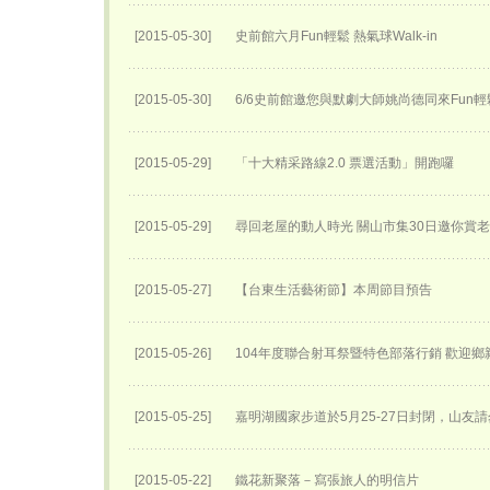
[2015-05-30]
史前館六月Fun輕鬆 熱氣球Walk-in
[2015-05-30]
6/6史前館邀您與默劇大師姚尚德同來Fun輕
[2015-05-29]
「十大精采路線2.0 票選活動」開跑囉
[2015-05-29]
尋回老屋的動人時光 關山市集30日邀你賞
[2015-05-27]
【台東生活藝術節】本周節目預告
[2015-05-26]
104年度聯合射耳祭暨特色部落行銷 歡迎鄉
[2015-05-25]
嘉明湖國家步道於5月25-27日封閉，山友請
[2015-05-22]
鐵花新聚落－寫張旅人的明信片