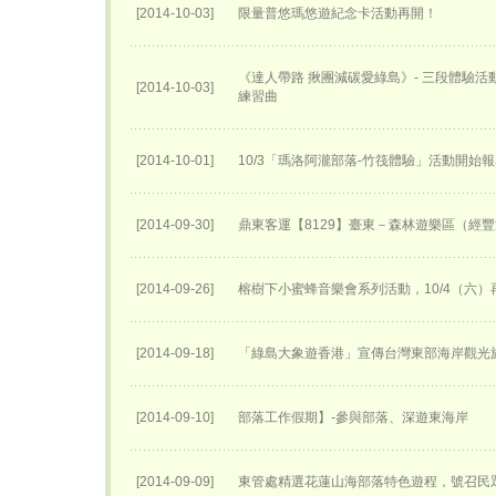
[2014-10-03]
限量普悠瑪悠遊紀念卡活動再開！
《達人帶路 揪團減碳愛綠島》- 三段體驗
[2014-10-03]
練習曲
[2014-10-01]
10/3「瑪洛阿瀧部落-竹筏體驗」活動開始
[2014-09-30]
鼎東客運【8129】臺東－森林遊樂區（經
[2014-09-26]
榕樹下小蜜蜂音樂會系列活動，10/4（六）
[2014-09-18]
「綠島大象遊香港」宣傳台灣東部海岸觀光
[2014-09-10]
部落工作假期】-參與部落、深遊東海岸
[2014-09-09]
東管處精選花蓮山海部落特色遊程，號召民