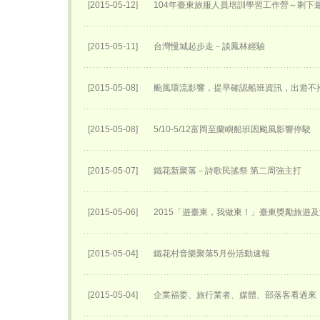
[2015-05-12]
104年臺東旅服人員培訓學習工作營～剩下
[2015-05-11]
台灣慢城起步走－談鳳林經驗
[2015-05-08]
颱風環流影響，提早確認船班資訊，出遊不
[2015-05-08]
5/10-5/12富岡至蘭嶼船班因颱風影響停駛
[2015-05-07]
鐵花新聚落－詩歌民謠祭 第二周強主打
[2015-05-06]
2015「遊臺東，我做東！」臺東獎勵旅遊
[2015-05-04]
鐵花村音樂聚落5月份活動速報
[2015-05-04]
企業福委、旅行業者、媒體、部落客看過來「