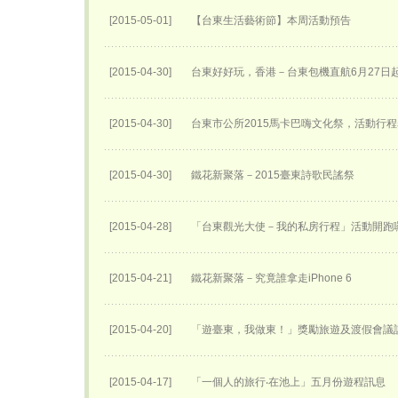
[2015-05-01]
【台東生活藝術節】本周活動預告
[2015-04-30]
台東好好玩，香港－台東包機直航6月27日​
[2015-04-30]
台東市公所2015馬卡巴嗨文化祭，活動行
[2015-04-30]
鐵花新聚落－2015臺東詩歌民謠祭
[2015-04-28]
「台東觀光大使－我的私房行程」活動開跑
[2015-04-21]
鐵花新聚落－究竟誰拿走iPhone 6
[2015-04-20]
「遊臺東，我做東！」獎勵旅遊及渡假會議
[2015-04-17]
「一個人的旅行‧在池上」五月份遊程訊息