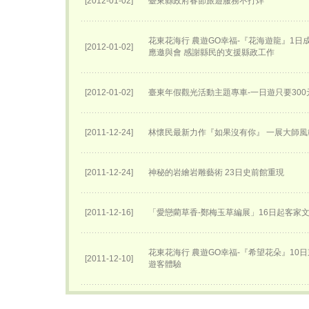
[2012-01-02]
臺東縣政府春節旅遊服務不打烊
花東花海行 農遊GO幸福-『花海遊龍』1日
[2012-01-02]
應邀與會 感謝縣民的支援縣政工作
[2012-01-02]
臺東年假觀光活動主題專車-一日遊只要300
[2011-12-24]
林懷民最新力作『如果沒有你』 一展大師風
[2011-12-24]
神秘的岩繪岩雕藝術 23日史前館重現
[2011-12-16]
「愛戀藺草香-鄭梅玉草編展」16日起客家
花東花海行 農遊GO幸福-『希望花朵』10
[2011-12-10]
遊客體驗