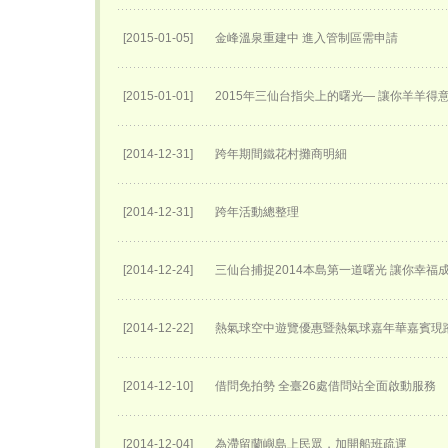
[2015-01-05]
金峰溫泉重建中 進入管制區需申請
[2015-01-01]
2015年三仙台指尖上的曙光— 讓你羊羊得
[2014-12-31]
跨年期間鐵花村攤商明細
[2014-12-31]
跨年活動總整理
[2014-12-24]
三仙台捕捉2014本島第一道曙光 讓你幸福
[2014-12-22]
熱氣球空中遊覽優惠暨熱氣球嘉年華嘉賓現
[2014-12-10]
借問免拍勢 全臺26處借問站全面啟動服務
[2014-12-04]
為滯留蘭嶼島上民眾，加開船班疏運