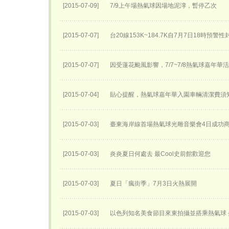
[2015-07-09]
7/9上午場熱氣球因場地泥濘，暫停乙次
[2015-07-07]
台20線153K~184.7K自7月7日18時預警
[2015-07-07]
因受蓮花颱風影響，7/7~7/8熱氣球嘉年華
[2015-07-04]
貼心提醒，熱氣球嘉年華入園車輛清潔費須
[2015-07-03]
臺東海岸線首場熱氣球光雕音樂會4日成功
[2015-07-03]
炎炎夏日何處去 最Cool史前館歡迎您
[2015-07-03]
夏日「瘋街季」7月3日火熱展開
[2015-07-03]
以色列知名美食節目來東拍攝並搭乘熱氣球