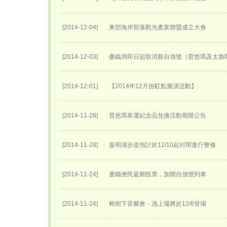
[2014-12-04]
東部海岸部落觀光產業聯盟成立大會
[2014-12-03]
臺鐵局即日起取消新自強號（普悠瑪及太魯
[2014-12-01]
【2014年12月份駐點展演活動】
[2014-11-28]
普悠瑪客運紀念品兌換活動期限公告
[2014-11-28]
嘉明湖步道預計於12/10起封閉進行整修
[2014-11-24]
臺鐵便民返鄉投票，加開自強號列車
[2014-11-24]
榕樹下音樂會－池上場將於12/6登場