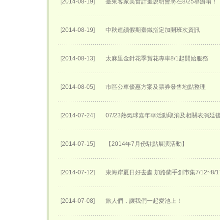
[2014-08-19]
臺東客家美食計畫說明會將在8/25舉辦唷！
[2014-08-19]
中秋連續假期臺鐵指定加開班次資訊
[2014-08-13]
太麻里金針花季賞花專車8/1起開始服務
[2014-08-05]
市區公車優惠方案及票券發售地點整理
[2014-07-24]
07/23熱氣球嘉年華活動取消及相關表演延後至
[2014-07-15]
【2014年7月份駐點展演活動】
[2014-07-12]
東海岸夏日好去處 加路蘭手創市集7/12~8/
[2014-07-08]
旅人們，讓我們一起愛池上！