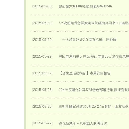
[2015-05-30]
史前館六月Fun輕鬆 熱氣球Walk-in
[2015-05-30]
6/6史前館邀您與默劇大師姚尚德同來Fun輕鬆
[2015-05-29]
「十大精采路線2.0 票選活動」開跑囉
[2015-05-29]
尋回老屋的動人時光 關山市集30日邀你賞老
[2015-05-27]
【台東生活藝術節】本周節目預告
[2015-05-26]
104年度聯合射耳祭暨特色部落行銷 歡迎鄉親
[2015-05-25]
嘉明湖國家步道於5月25-27日封閉，山友請勿
[2015-05-22]
鐵花新聚落－寫張旅人的明信片