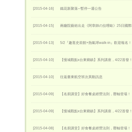
[2015-04-16]
鐵花新聚落─暫停一週公告
[2015-04-15]
兩廳院藝術出走《阿章師の拉哩歐》25日國際
[2015-04-13]
5/2『趣逛史前館+熱氣球walk-in』歡迎報名！
[2015-04-10]
【慢城觀點x台東鄉鎮】系列講座，4/22首發
[2015-04-10]
往返臺東航空班次異動訊息
[2015-04-09]
【名廚講堂】好食餐桌經營法則，壓軸登場！
[2015-04-09]
【慢城觀點x台東鄉鎮】系列講座，4/22首發
[2015-04-08]
【名廚講堂】好食餐桌經營法則，壓軸登場！