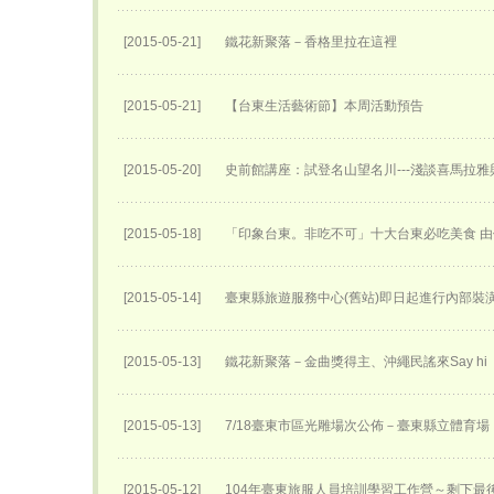
[2015-05-21]
鐵花新聚落－香格里拉在這裡
[2015-05-21]
【台東生活藝術節】本周活動預告
[2015-05-20]
史前館講座：試登名山望名川---淺談喜馬拉雅
[2015-05-18]
「印象台東。非吃不可」十大台東必吃美食 
[2015-05-14]
臺東縣旅遊服務中心(舊站)即日起進行內部裝
[2015-05-13]
鐵花新聚落－金曲獎得主、沖繩民謠來Say hi
[2015-05-13]
7/18臺東市區光雕場次公佈－臺東縣立體育場
[2015-05-12]
104年臺東旅服人員培訓學習工作營～剩下最