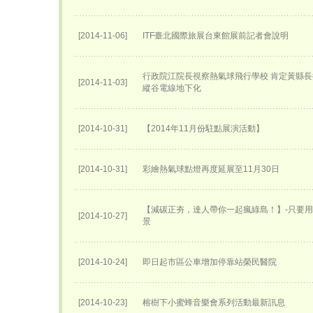
[2014-11-06]
ITF臺北國際旅展台東館展前記者會說明
行政院江院長視察熱氣球飛行學校 肯定黃縣長
[2014-11-03]
縱谷電線地下化
[2014-10-31]
【2014年11月份駐點展演活動】
[2014-10-31]
彩繪熱氣球點燈再度延展至11月30日
【減碳正夯，達人帶你一起瘋綠島！】-只要
[2014-10-27]
景
[2014-10-24]
即日起市區公車增加停靠站榮民醫院
[2014-10-23]
榕樹下小蜜蜂音樂會系列活動最新訊息