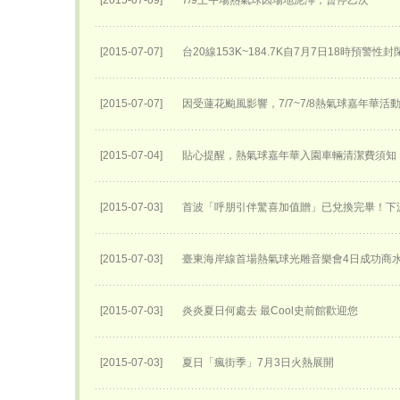
[2015-07-09]
7/9上午場熱氣球因場地泥濘，暫停乙次
[2015-07-07]
台20線153K~184.7K自7月7日18時預警性
[2015-07-07]
因受蓮花颱風影響，7/7~7/8熱氣球嘉年華活
[2015-07-04]
貼心提醒，熱氣球嘉年華入園車輛清潔費須知
[2015-07-03]
首波「呼朋引伴驚喜加值贈」已兌換完畢！下
[2015-07-03]
臺東海岸線首場熱氣球光雕音樂會4日成功商
[2015-07-03]
炎炎夏日何處去 最Cool史前館歡迎您
[2015-07-03]
夏日「瘋街季」7月3日火熱展開