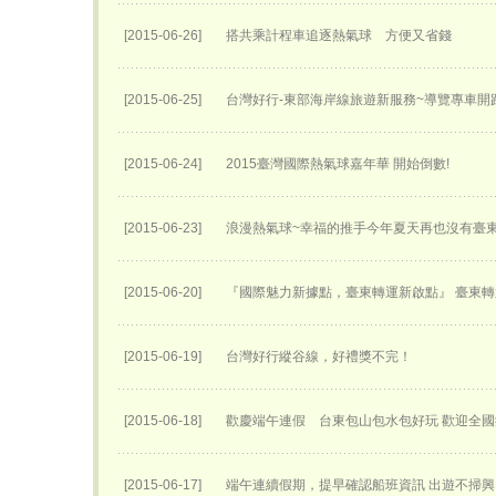
[2015-06-26]
搭共乘計程車追逐熱氣球 方便又省錢
[2015-06-25]
台灣好行-東部海岸線旅遊新服務~導覽專車開跑
[2015-06-24]
2015臺灣國際熱氣球嘉年華 開始倒數!
[2015-06-23]
浪漫熱氣球~幸福的推手今年夏天再也沒有臺
[2015-06-20]
『國際魅力新據點，臺東轉運新啟點』 臺東轉運
[2015-06-19]
台灣好行縱谷線，好禮獎不完！
[2015-06-18]
歡慶端午連假 台東包山包水包好玩 歡迎全
[2015-06-17]
端午連續假期，提早確認船班資訊 出遊不掃興