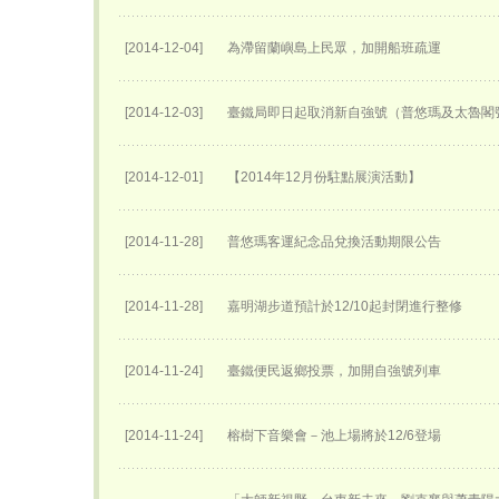
[2014-12-04]
為滯留蘭嶼島上民眾，加開船班疏運
[2014-12-03]
臺鐵局即日起取消新自強號（普悠瑪及太魯閣
[2014-12-01]
【2014年12月份駐點展演活動】
[2014-11-28]
普悠瑪客運紀念品兌換活動期限公告
[2014-11-28]
嘉明湖步道預計於12/10起封閉進行整修
[2014-11-24]
臺鐵便民返鄉投票，加開自強號列車
[2014-11-24]
榕樹下音樂會－池上場將於12/6登場