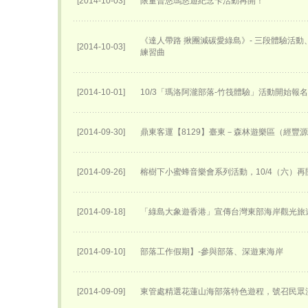
[2014-10-03]
限量普悠瑪悠遊紀念卡活動再開！
《達人帶路 揪團減碳愛綠島》- 三段體驗活
[2014-10-03]
練習曲
[2014-10-01]
10/3「瑪洛阿瀧部落-竹筏體驗」活動開始報
[2014-09-30]
鼎東客運【8129】臺東－森林遊樂區（經豐
[2014-09-26]
榕樹下小蜜蜂音樂會系列活動，10/4（六）再
[2014-09-18]
「綠島大象遊香港」宣傳台灣東部海岸觀光旅
[2014-09-10]
部落工作假期】-參與部落、深遊東海岸
[2014-09-09]
東管處精選花蓮山海部落特色遊程，號召民眾