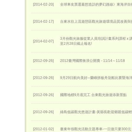
[2014-02-20]
全球車友票選最想造訪的夢幻路線》東海岸自
[2014-02-17]
台東水往上流遊憩區觀光旅遊環境品質改善與
3月份觀光旅服從業人員培訓計畫系列課程 x 講座
[2014-02-07]
至2月28日截止報名!
[2012-09-26]
2012臺灣國際衝浪公開賽 - 11/14～11/18
[2012-09-26]
9月29日航向美好─蘭嶼拼板舟划船比賽暨海
[2012-09-26]
國際地標9月底完工 台東觀光旅遊添新景點
[2012-09-26]
綠島低碳觀光悠遊計畫-黃縣長歡迎鄉親低碳
[2012-01-02]
臺東年假觀光活動主題專車-一日遊只要300元