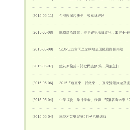
[2015-05-11]
台灣慢城起步走－談鳳林經驗
[2015-05-08]
颱風環流影響，提早確認船班資訊，出遊不掃
[2015-05-08]
5/10-5/12富岡至蘭嶼船班因颱風影響停駛
[2015-05-07]
鐵花新聚落－詩歌民謠祭 第二周強主打
[2015-05-06]
2015「遊臺東，我做東！」臺東獎勵旅遊及
[2015-05-04]
企業福委、旅行業者、媒體、部落客看過來「2
[2015-05-04]
鐵花村音樂聚落5月份活動速報