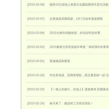
[2015-03-09]
縣府10日假池上客家文化園區辦理天穿日活動
[2015-03-07]
台東溫泉原鄉唱遊，3月7日知本溫泉開唱
[2015-03-06]
2015台東街頭藝術節，好玩好吃好好看
[2015-03-02]
2015臺東元宵民俗嘉年華會「神采飛羊炸寒
[2015-03-01]
逛遊鐵花新聚落
[2015-02-26]
作伙來泡湯、逗陣來唱歌，跟文夏老師一起”台
[2015-02-25]
【一個人的旅行．在池上】漫遊春色 田園風光
[2015-02-24]
春天來了，鐵花村三月節目預告！