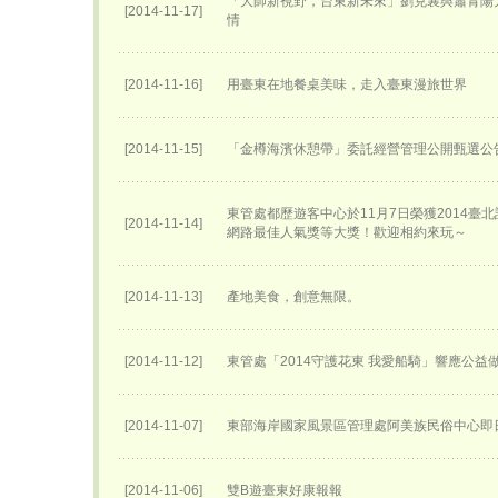
「大師新視野，台東新未來」劉克襄與蕭青陽
[2014-11-17]
情
[2014-11-16]
用臺東在地餐桌美味，走入臺東漫旅世界
[2014-11-15]
「金樽海濱休憩帶」委託經營管理公開甄選公
東管處都歷遊客中心於11月7日榮獲2014臺
[2014-11-14]
網路最佳人氣獎等大獎！歡迎相約來玩～
[2014-11-13]
產地美食，創意無限。
[2014-11-12]
東管處「2014守護花東 我愛船騎」響應公益
[2014-11-07]
東部海岸國家風景區管理處阿美族民俗中心即
[2014-11-06]
雙B遊臺東好康報報