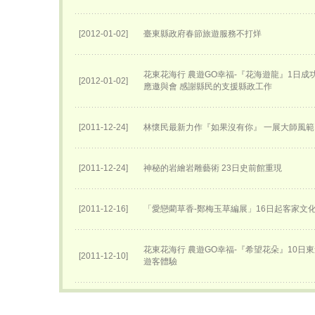
[2012-01-02]
臺東縣政府春節旅遊服務不打烊
花東花海行 農遊GO幸福-『花海遊龍』1日成
[2012-01-02]
應邀與會 感謝縣民的支援縣政工作
[2011-12-24]
林懷民最新力作『如果沒有你』 一展大師風範
[2011-12-24]
神秘的岩繪岩雕藝術 23日史前館重現
[2011-12-16]
「愛戀藺草香-鄭梅玉草編展」16日起客家文
花東花海行 農遊GO幸福-『希望花朵』10日
[2011-12-10]
遊客體驗