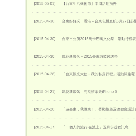
[2015-05-01]
【台東生活藝術節】本周活動預告
[2015-04-30]
台東好好玩，香港－台東包機直航6月27日​起
[2015-04-30]
台東市公所2015馬卡巴嗨文化祭，活動行程
[2015-04-30]
鐵花新聚落－2015臺東詩歌民謠祭
[2015-04-28]
「台東觀光大使－我的私房行程」活動開跑囉
[2015-04-21]
鐵花新聚落－究竟誰拿走iPhone 6
[2015-04-20]
「遊臺東，我做東！」獎勵旅遊及渡假會議計
[2015-04-17]
「一個人的旅行‧在池上」五月份遊程訊息