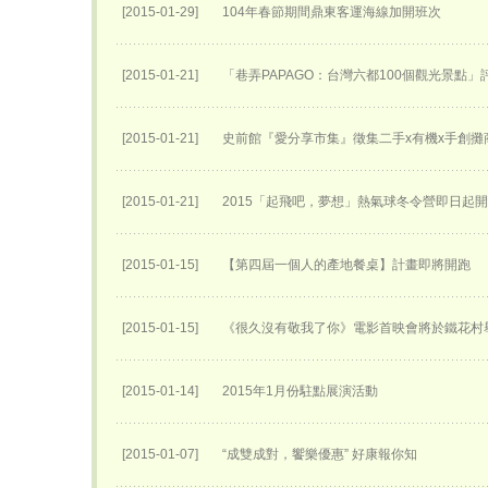
[2015-01-29]
104年春節期間鼎東客運海線加開班次
[2015-01-21]
「巷弄PAPAGO：台灣六都100個觀光景點」
[2015-01-21]
史前館『愛分享市集』徵集二手x有機x手創攤
[2015-01-21]
2015「起飛吧，夢想」熱氣球冬令營即日起
[2015-01-15]
【第四屆一個人的產地餐桌】計畫即將開跑
[2015-01-15]
《很久沒有敬我了你》電影首映會將於鐵花村
[2015-01-14]
2015年1月份駐點展演活動
[2015-01-07]
“成雙成對，饗樂優惠” 好康報你知