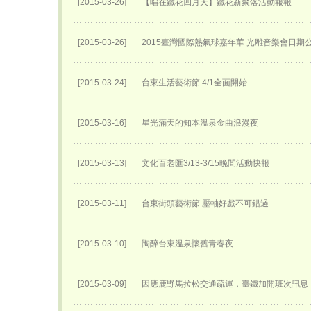
[2015-03-26]
【唱在鐵花四月天】鐵花新聚落活動報報
[2015-03-26]
2015臺灣國際熱氣球嘉年華 光雕音樂會日期
[2015-03-24]
台東生活藝術節 4/1全面開始
[2015-03-16]
星光滿天的知本溫泉金曲浪漫夜
[2015-03-13]
文化百老匯3/13-3/15晚間活動快報
[2015-03-11]
台東街頭藝術節 壓軸好戲不可錯過
[2015-03-10]
陶醉台東溫泉懷舊青春夜
[2015-03-09]
因應鹿野馬拉松交通疏運，臺鐵加開班次訊息