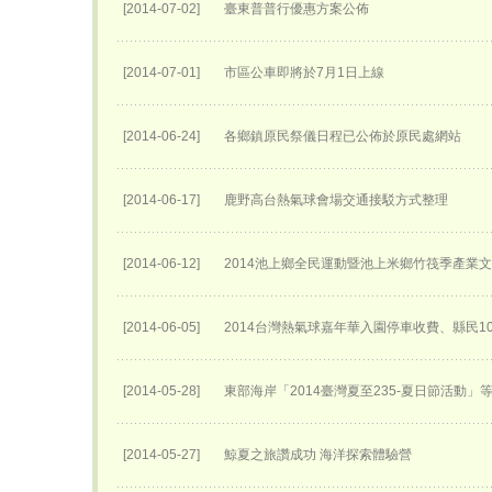
[2014-07-02]
臺東普普行優惠方案公佈
[2014-07-01]
市區公車即將於7月1日上線
[2014-06-24]
各鄉鎮原民祭儀日程已公佈於原民處網站
[2014-06-17]
鹿野高台熱氣球會場交通接駁方式整理
[2014-06-12]
2014池上鄉全民運動暨池上米鄉竹筏季產業
[2014-06-05]
2014台灣熱氣球嘉年華入園停車收費、縣民1
[2014-05-28]
東部海岸「2014臺灣夏至235-夏日節活動」
[2014-05-27]
鯨夏之旅讚成功 海洋探索體驗營