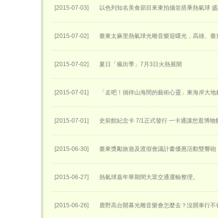
[2015-07-03]
以色列知名美食節目來東拍攝並搭乘熱氣球 
[2015-07-02]
臺東太麻里熱氣球光雕音樂迎曙光，高雄、臺
[2015-07-02]
夏日「瘋街季」7月3日火熱展開
[2015-07-01]
「走吧！徜徉山海間的藝術心靈」東海岸大地
[2015-07-01]
史前館紀念卡 7/1正式發行 一卡通讓您逛博
[2015-06-30]
臺東獎勵旅遊及渡假會議計畫優惠活動雙響砲
[2015-06-27]
熱氣球嘉年華期間大眾交通運輸整理。
[2015-06-26]
鹿野高台開幕光雕音樂會怎麼去？沒開車行不