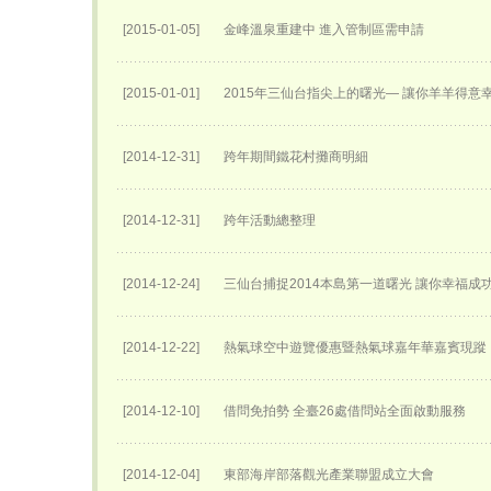
[2015-01-05]
金峰溫泉重建中 進入管制區需申請
[2015-01-01]
2015年三仙台指尖上的曙光— 讓你羊羊得意
[2014-12-31]
跨年期間鐵花村攤商明細
[2014-12-31]
跨年活動總整理
[2014-12-24]
三仙台捕捉2014本島第一道曙光 讓你幸福成
[2014-12-22]
熱氣球空中遊覽優惠暨熱氣球嘉年華嘉賓現蹤
[2014-12-10]
借問免拍勢 全臺26處借問站全面啟動服務
[2014-12-04]
東部海岸部落觀光產業聯盟成立大會