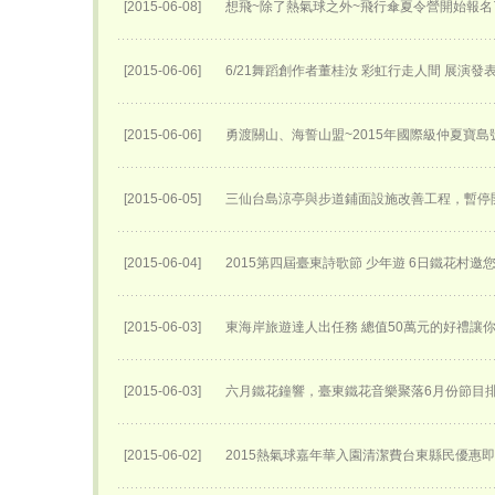
[2015-06-08]
想飛~除了熱氣球之外~飛行傘夏令營開始報名了
[2015-06-06]
6/21舞蹈創作者董桂汝 彩虹行走人間 展演發
[2015-06-06]
勇渡關山、海誓山盟~2015年國際級仲夏寶島
[2015-06-05]
三仙台島涼亭與步道鋪面設施改善工程，暫停
[2015-06-04]
2015第四屆臺東詩歌節 少年遊 6日鐵花村邀
[2015-06-03]
東海岸旅遊達人出任務 總值50萬元的好禮讓
[2015-06-03]
六月鐵花鐘響，臺東鐵花音樂聚落6月份節目
[2015-06-02]
2015熱氣球嘉年華入園清潔費台東縣民優惠