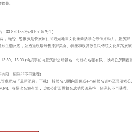
價收費。
-8791350分機107 溫先生)
豐富，自然生態推廣是發展原住民觀光地區文化產業活動之最佳原動力。豐濱鄉
賞鯨生態旅遊，並透過現場展售原鄉美食、特產和欣賞原住民傳統文化舞蹈展演
。
:00、13:30、15:00 (均須事前向豐濱鄉公所報名，每梯次名額有限，以鄉公所回覆
次名額有限，額滿即不再受理)
管處網站「最新消息」下載)，於報名期間內回傳或e-mail報名資料至豐濱鄉公
feng-bin.gov.tw)。各梯次名額有限，以鄉公所回覆報名成功與否為準，額滿恕不再受理。