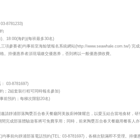
8781233)
約
)、18:00(海釣)(每班最多30名)
者)均事前至海鯨號報名系統網站(http://www.seawhale.com.tw/) 完
價格。持優惠券者須現場繳交優惠券，否則將以一般優惠價收費。
-8781697)
約；2組套裝行程可同時報名參加)
(均須事前預約；每梯次限額20名)
，特別邀請靜浦部落陶甕百合春天餐廳阿美族廚神陳耀忠，以愛玉結合當地食材，研
期間完成部落體驗遊客將可免費享用；同時，前來陶甕百合春天餐廳用餐客人亦
事前向靜浦部落電話預約(TEL: 03-8781697)，各梯次額滿即不受理。持優