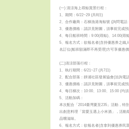
(一) 清涼海上尋鯨賞景行程：
1、期間：6/22~29 (共8日)
2、合作廠商：石梯漁港海鯨號 (詢問電話: 03-
3、優惠價格：請詳見附圖，須事前完成預
4、每日船班時間：9:00(尋鯨)、14:00(尋鯨
5、報名方式：欲報名者(含持優惠券之鐵人三項參賽
名訂位(船班額滿即不再受理)方可享優惠
(二)清涼部落行程：
1、執行期間：6/21~27 (共7日)
2、配合部落：靜浦社區發展協會(洽詢電話： 03
3、優惠價格：請詳見附圖，須事前完成預
4、每日梯次：10:00、13:00、15:00 
5、活動加碼：
本次配合「2014臺灣夏至235」活動
出創意料理「當愛玉遇上小米酒」，活動
品嚐滋味。
6、報名方式：欲報名者(含拿到優惠券民眾)均