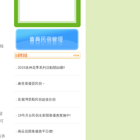
成報
2015洛神花季系列活動開始囉!!
麻茶屋優質民宿～
富麗灣景觀民宿超值住宿
發
19号月台民宿全新開幕優惠實施中!
可
兩朵花開幕優惠平日價!
惠券