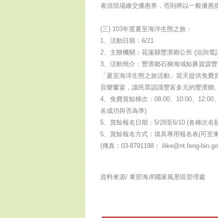
者須現場繳交優惠券，否則將以一般優惠
(三) 103年度夏至海洋生態之旅：
1、活動日期：6/21
2、主辦機關：花蓮縣豐濱鄉公所 (洽詢電話：03
3、活動簡介：豐濱鄉石梯海域鯨豚資源
「夏至海洋生態之旅活動」當天提供免費
音樂饗宴，讓民眾認識豐富多元的豐濱鄉
4、免費賞鯨梯次：08:00、10:00、12
名成功與否為準)
5、賞鯨報名日期：5/28至6/10 (各梯
5、賞鯨報名方式：填具專用報名表(可至東
(傳真：03-8791198； ilike@nt.
資料來源/
東部海岸國家風景區管理處