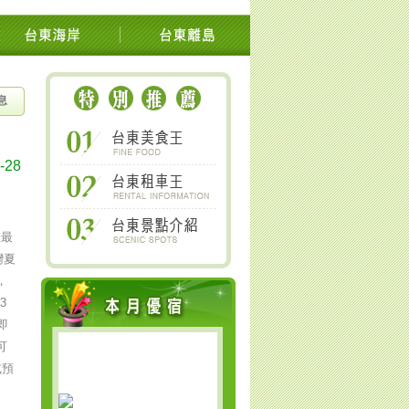
池上關山鹿野太麻里金針山南橫
息
-28
晝最
灣夏
，
3
即
可
或預