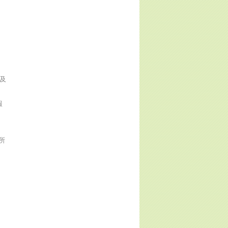
及
報
所