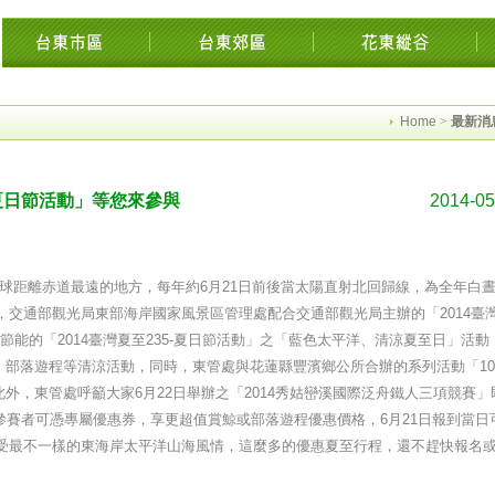
花東花蓮綠島民宿住宿旅遊景點交流網縱谷海岸飯店溫泉影音墾丁時光迴徑市集知本
Home
>
最新消
-夏日節活動」等您來參與
2014-05
北半球距離赤道最遠的地方，每年約6月21日前後當太陽直射北回歸線，為全年白
度，交通部觀光局東部海岸國家風景區管理處配合交通部觀光局主辦的「2014臺
節能的「2014臺灣夏至235-夏日節活動」之「藍色太平洋、清涼夏至日」活動
部落遊程等清涼活動，同時，東管處與花蓮縣豐濱鄉公所合辦的系列活動「10
外，東管處呼籲大家6月22日舉辦之「2014秀姑巒溪國際泛舟鐵人三項競賽」
參賽者可憑專屬優惠券，享更超值賞鯨或部落遊程優惠價格，6月21日報到當日
家感受最不一樣的東海岸太平洋山海風情，這麼多的優惠夏至行程，還不趕快報名