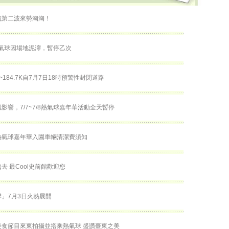
航第二波來勢洶洶！
熱氣球因場地泥濘，暫停乙次
K~184.7K自7月7日18時預警性封閉道路
影響，7/7~7/8熱氣球嘉年華活動全天暫停
熱氣球嘉年華入園車輛清潔費須知
去 最Cool史前館歡迎您
」7月3日火熱展開
美食節目來東拍攝並搭乘熱氣球 盛讚臺東之美