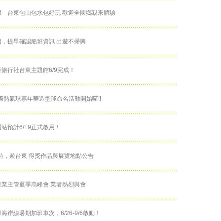
假 台東包山包水包好玩 歡迎全國鄉親來體驗
，提早確認船班資訊 出遊不掃興
旅行社台東主題館6/9完成！
國際熱氣球嘉年華​造型球命名活動開始囉!!
站預計6/19正式啟用！
詩，遊台東 得獎作品與展覽地點公告
業主管夏季高峰會 業者熱烈與會
海岸線暑期加班車次，6/26-9/6啟動！