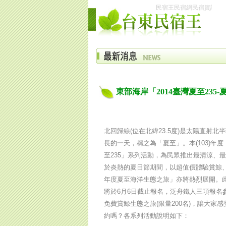
民宿王民宿網民宿資訊網台東
東部海岸「2014臺灣夏至235
北回歸線(位在北緯23.5度)是太陽直射
長的一天，稱之為「夏至」。本(103)年
至235」系列活動，為民眾推出最清涼、最
於炎熱的夏日節期間，以超值價體驗賞鯨、
年度夏至海洋生態之旅」亦將熱烈展開。此
將於6月6日截止報名，泛舟鐵人三項報名
免費賞鯨生態之旅(限量200名)，讓大
約嗎？各系列活動說明如下：