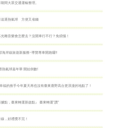
華期間大眾交通運輸整理。
車追逐熱氣球 方便又省錢
幕光雕音樂會怎麼去？沒開車行不行？免煩惱！
部海岸線旅遊新服務~導覽專車開跑囉!!
國際熱氣球嘉年華 開始倒數!
~幸福的推手今年夏天再也沒有臺東鹿野高台更浪漫的地點了！
據點，臺東轉運新啟點』 臺東轉運”讚”
谷線，好禮獎不完！