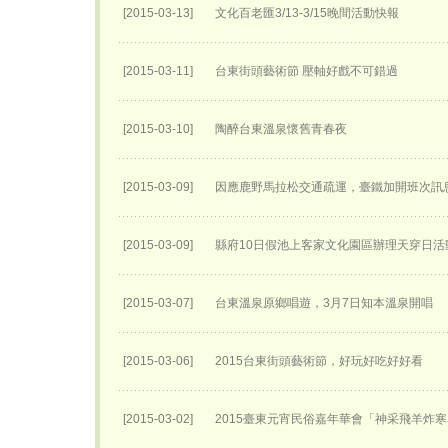
[2015-03-13]
文化百老匯3/13-3/15晚間活動快報
[2015-03-11]
台東街頭藝術節 壓軸好戲不可錯過
[2015-03-10]
陶醉台東溫泉懷舊青春夜
[2015-03-09]
因應鹿野馬拉松交通疏運，臺鐵加開班次訊
[2015-03-09]
縣府10日假池上客家文化園區辦理天穿日活
[2015-03-07]
台東溫泉原鄉唱遊，3月7日知本溫泉開唱
[2015-03-06]
2015台東街頭藝術節，好玩好吃好好看
[2015-03-02]
2015臺東元宵民俗嘉年華會「神采飛羊炸