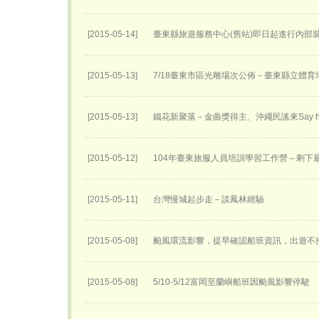
[2015-05-14]
臺東縣旅遊服務中心(舊站)即日起進行內部
[2015-05-13]
7/18臺東市區光雕場次公佈－臺東縣立體育
[2015-05-13]
鐵花新聚落－金曲獎得主、沖繩民謠來Say h
[2015-05-12]
104年臺東旅服人員培訓學習工作營～剩下
[2015-05-11]
台灣慢城起步走－談鳳林經驗
[2015-05-08]
颱風環流影響，提早確認船班資訊，出遊不
[2015-05-08]
5/10-5/12富岡至蘭嶼船班因颱風影響停駛