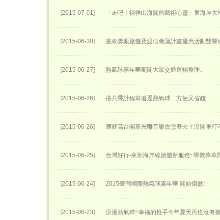
[2015-07-01]
「走吧！徜徉山海間的藝術心靈」東海岸大
[2015-06-30]
臺東獎勵旅遊及渡假會議計畫優惠活動雙響
[2015-06-27]
熱氣球嘉年華期間大眾交通運輸整理。
[2015-06-26]
搭共乘計程車追逐熱氣球 方便又省錢
[2015-06-26]
鹿野高台開幕光雕音樂會怎麼去？沒開車行
[2015-06-25]
台灣好行-東部海岸線旅遊新服務~導覽專車開
[2015-06-24]
2015臺灣國際熱氣球嘉年華 開始倒數!
[2015-06-23]
浪漫熱氣球~幸福的推手今年夏天再也沒有