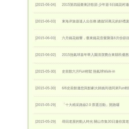
[2015-06-04]
2015第四屆臺東詩歌節 少年遊 6日鐵花村
[2015-06-03]
東海岸旅遊達人出任務 總值50萬元的好禮
[2015-06-03]
六月鐵花鐘響，臺東鐵花音樂聚落6月份節
[2015-06-02]
2015熱氣球嘉年華入園清潔費台東縣民優
[2015-05-30]
史前館六月Fun輕鬆 熱氣球Walk-in
[2015-05-30]
6/6史前館邀您與默劇大師姚尚德同來Fun輕
[2015-05-29]
「十大精采路線2.0 票選活動」開跑囉
[2015-05-29]
尋回老屋的動人時光 關山市集30日邀你賞