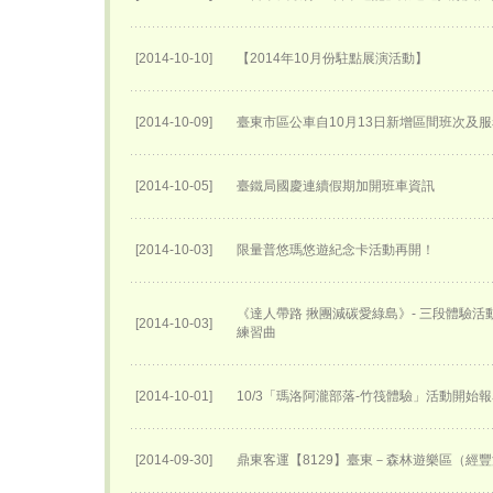
[2014-10-10]
【2014年10月份駐點展演活動】
[2014-10-09]
臺東市區公車自10月13日新增區間班次及
[2014-10-05]
臺鐵局國慶連續假期加開班車資訊
[2014-10-03]
限量普悠瑪悠遊紀念卡活動再開！
《達人帶路 揪團減碳愛綠島》- 三段體驗
[2014-10-03]
練習曲
[2014-10-01]
10/3「瑪洛阿瀧部落-竹筏體驗」活動開始
[2014-09-30]
鼎東客運【8129】臺東－森林遊樂區（經