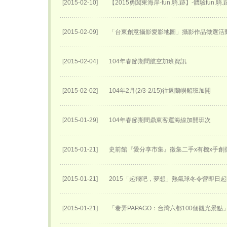
[2015-02-10]
【2015勇闖東海岸-fun.騎.跡】-體驗fun.騎
[2015-02-09]
「台東創意攝影愛影地圖」攝影作品徵選活
[2015-02-04]
104年春節期間航空加班資訊
[2015-02-02]
104年2月(2/3-2/15)往返蘭嶼船班加開
[2015-01-29]
104年春節期間鼎東客運海線加開班次
[2015-01-21]
史前館『愛分享市集』徵集二手x有機x手創
[2015-01-21]
2015「起飛吧，夢想」熱氣球冬令營即日
[2015-01-21]
「巷弄PAPAGO：台灣六都100個觀光景點