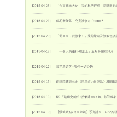
[2015-04-28]
「台東觀光大使－我的私房行程」活動開跑
[2015-04-21]
鐵花新聚落－究竟誰拿走iPhone 6
[2015-04-20]
「遊臺東，我做東！」獎勵旅遊及渡假會議
[2015-04-17]
「一個人的旅行‧在池上」五月份遊程訊息
[2015-04-16]
鐵花新聚落─暫停一週公告
[2015-04-15]
兩廳院藝術出走《阿章師の拉哩歐》25日國
[2015-04-13]
5/2『趣逛史前館+熱氣球walk-in』歡迎報
[2015-04-10]
【慢城觀點x台東鄉鎮】系列講座，4/22首