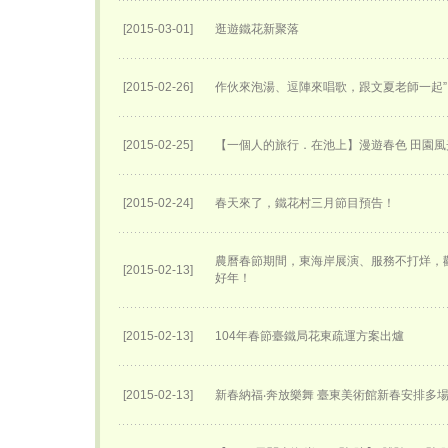
[2015-03-01]
逛遊鐵花新聚落
[2015-02-26]
作伙來泡湯、逗陣來唱歌，跟文夏老師一起”
[2015-02-25]
【一個人的旅行．在池上】漫遊春色 田園風
[2015-02-24]
春天來了，鐵花村三月節目預告！
農曆春節期間，東海岸展演、服務不打烊，
[2015-02-13]
好年！
[2015-02-13]
104年春節臺鐵局花東疏運方案出爐
[2015-02-13]
新春納福‧奔放樂舞 臺東美術館新春安排多