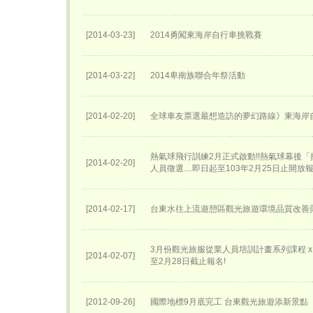
[2014-03-23]
2014勇闖東海岸自行車挑戰賽
[2014-03-22]
2014卑南族聯合年祭活動
[2014-02-20]
全球車友票選最想造訪的夢幻路線》東海岸
熱氣球飛行訓練2月正式啟動!!熱氣球幕後
[2014-02-20]
人員徵選....即日起至103年2月25日止開放
[2014-02-17]
台東水往上流遊憩區觀光旅遊環境品質改善
3月份觀光旅服從業人員培訓計畫系列課程 x 講
[2014-02-07]
至2月28日截止報名!
[2012-09-26]
國際地標9月底完工 台東觀光旅遊添新景點