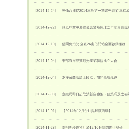
[2014-12-24]
三仙台捕捉2014本島第一道曙光 讓你幸福
[2014-12-22]
熱氣球空中遊覽優惠暨熱氣球嘉年華嘉賓現
[2014-12-10]
借問免拍勢 全臺26處借問站全面啟動服務
[2014-12-04]
東部海岸部落觀光產業聯盟成立大會
[2014-12-04]
為滯留蘭嶼島上民眾，加開船班疏運
[2014-12-03]
臺鐵局即日起取消新自強號（普悠瑪及太魯
[2014-12-01]
【2014年12月份駐點展演活動】
[2014-11-28]
嘉明湖步道預計於12/10起封閉進行整修