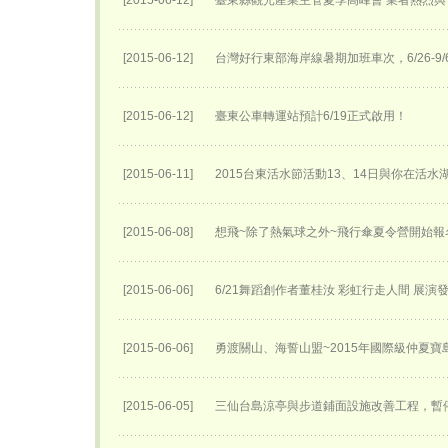
[2015-06-12]
臺東縣觀光產業主管夏季高峰會 業者熱烈與
[2015-06-12]
台灣好行東部海岸線暑期加班車次，6/26-9
[2015-06-12]
臺東公車轉運站預計6/19正式啟用！
[2015-06-11]
2015台東活水節活動13、14日與你在活
[2015-06-08]
想飛~除了熱氣球之外~飛行傘夏令營開始報名
[2015-06-06]
6/21舞蹈創作者董桂汝 彩虹行走人間 展演
[2015-06-06]
勇渡關山、海誓山盟~2015年國際級仲夏
[2015-06-05]
三仙台島涼亭與步道鋪面設施改善工程，暫