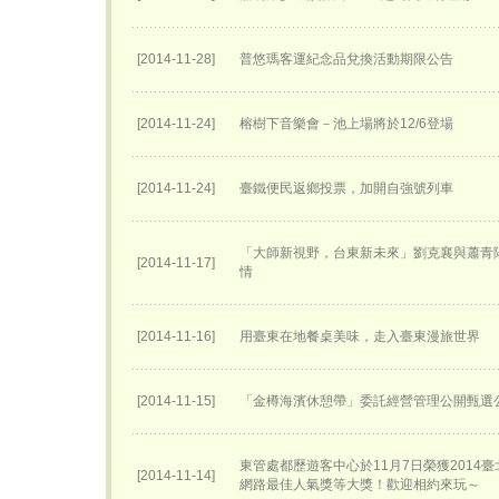
[2014-11-28]
普悠瑪客運紀念品兌換活動期限公告
[2014-11-24]
榕樹下音樂會－池上場將於12/6登場
[2014-11-24]
臺鐵便民返鄉投票，加開自強號列車
「大師新視野，台東新未來」劉克襄與蕭青
[2014-11-17]
情
[2014-11-16]
用臺東在地餐桌美味，走入臺東漫旅世界
[2014-11-15]
「金樽海濱休憩帶」委託經營管理公開甄選
東管處都歷遊客中心於11月7日榮獲2014
[2014-11-14]
網路最佳人氣獎等大獎！歡迎相約來玩～