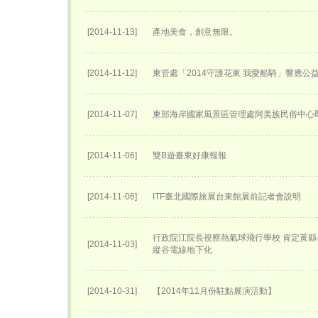
[2014-11-13]
產地美食，創意無限。
[2014-11-12]
東管處「2014守護花東 我愛船騎」響應公
[2014-11-07]
東部海岸國家風景區管理處阿美族民俗中心
[2014-11-06]
雙B遊臺東好康報報
[2014-11-06]
ITF臺北國際旅展台東館展前記者會說明
行政院江院長視察熱氣球飛行學校 肯定黃縣
[2014-11-03]
縱谷電線地下化
[2014-10-31]
【2014年11月份駐點展演活動】