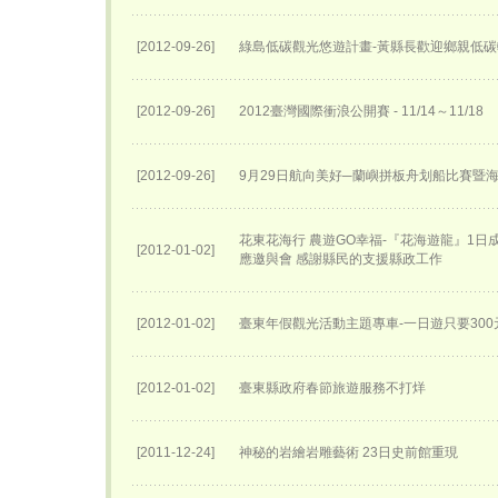
[2012-09-26]
綠島低碳觀光悠遊計畫-黃縣長歡迎鄉親低
[2012-09-26]
2012臺灣國際衝浪公開賽 - 11/14～11/18
[2012-09-26]
9月29日航向美好─蘭嶼拼板舟划船比賽暨
花東花海行 農遊GO幸福-『花海遊龍』1日
[2012-01-02]
應邀與會 感謝縣民的支援縣政工作
[2012-01-02]
臺東年假觀光活動主題專車-一日遊只要300
[2012-01-02]
臺東縣政府春節旅遊服務不打烊
[2011-12-24]
神秘的岩繪岩雕藝術 23日史前館重現