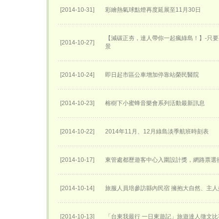
[2014-10-31]
彩繪熱氣球點燈再度延展至11月30日
【減碳正夯，達人帶你一起瘋綠島！】-只
[2014-10-27]
景
[2014-10-24]
即日起市區公車增加停靠站榮民醫院
[2014-10-23]
榕樹下小蜜蜂音樂會系列活動最新訊息
[2014-10-22]
2014年11月、12月綠島淡季航班時刻表
[2014-10-17]
東管處都歷遊客中心入圍設計獎，網路票選衝
[2014-10-14]
旅服人員培參訪縣內民宿 擁抱大自然、主
[2014-10-13]
「台東我最行 一日東遊記」旅遊達人徵文比