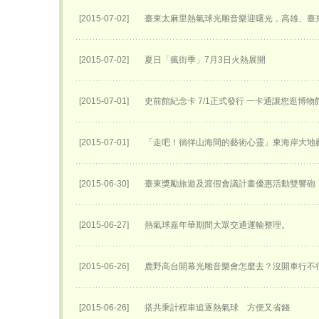
[2015-07-02]
臺東太麻里熱氣球光雕音樂迎曙光，高雄、臺
[2015-07-02]
夏日「瘋街季」7月3日火熱展開
[2015-07-01]
史前館紀念卡 7/1正式發行 一卡通讓您逛博物
[2015-07-01]
「走吧！徜徉山海間的藝術心靈」東海岸大地
[2015-06-30]
臺東獎勵旅遊及渡假會議計畫優惠活動雙響砲
[2015-06-27]
熱氣球嘉年華期間大眾交通運輸整理。
[2015-06-26]
鹿野高台開幕光雕音樂會怎麼去？沒開車行不
[2015-06-26]
搭共乘計程車追逐熱氣球 方便又省錢