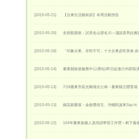
[2015-05-21]
【台東生活藝術節】本周活動預告
[2015-05-20]
史前館講座：試登名山望名川---淺談喜馬拉雅
[2015-05-18]
「印象台東。非吃不可」十大台東必吃美食 由
[2015-05-14]
臺東縣旅遊服務中心(舊站)即日起進行內部裝
[2015-05-13]
7/18臺東市區光雕場次公佈－臺東縣立體育場
[2015-05-13]
鐵花新聚落－金曲獎得主、沖繩民謠來Say hi
[2015-05-12]
104年臺東旅服人員培訓學習工作營～剩下最