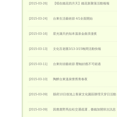
[2015-03-26]
【唱在鐵花四月天】鐵花新聚落活動報報
[2015-03-24]
台東生活藝術節 4/1全面開始
[2015-03-16]
星光滿天的知本溫泉金曲浪漫夜
[2015-03-13]
文化百老匯3/13-3/15晚間活動快報
[2015-03-11]
台東街頭藝術節 壓軸好戲不可錯過
[2015-03-10]
陶醉台東溫泉懷舊青春夜
[2015-03-09]
縣府10日假池上客家文化園區辦理天穿日活動
[2015-03-09]
因應鹿野馬拉松交通疏運，臺鐵加開班次訊息