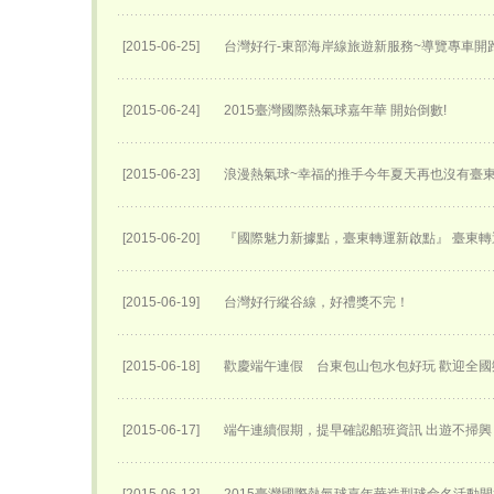
[2015-06-25]
台灣好行-東部海岸線旅遊新服務~導覽專車開跑
[2015-06-24]
2015臺灣國際熱氣球嘉年華 開始倒數!
[2015-06-23]
浪漫熱氣球~幸福的推手今年夏天再也沒有臺
[2015-06-20]
『國際魅力新據點，臺東轉運新啟點』 臺東轉運
[2015-06-19]
台灣好行縱谷線，好禮獎不完！
[2015-06-18]
歡慶端午連假 台東包山包水包好玩 歡迎全
[2015-06-17]
端午連續假期，提早確認船班資訊 出遊不掃興