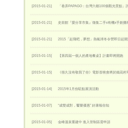
[2015-01-21]
「巷弄PAPAGO：台灣六都100個觀光景點」
[2015-01-21]
史前館『愛分享市集』徵集二手x有機x手創攤
[2015-01-21]
2015「起飛吧，夢想」熱氣球冬令營即日起
[2015-01-15]
【第四屆一個人的產地餐桌】計畫即將開跑
[2015-01-15]
《很久沒有敬我了你》電影首映會將於鐵花村
[2015-01-14]
2015年1月份駐點展演活動
[2015-01-07]
“成雙成對，饗樂優惠” 好康報你知
[2015-01-05]
金峰溫泉重建中 進入管制區需申請