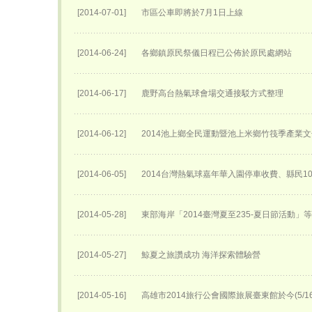
[2014-07-01]
市區公車即將於7月1日上線
[2014-06-24]
各鄉鎮原民祭儀日程已公佈於原民處網站
[2014-06-17]
鹿野高台熱氣球會場交通接駁方式整理
[2014-06-12]
2014池上鄉全民運動暨池上米鄉竹筏季產業
[2014-06-05]
2014台灣熱氣球嘉年華入園停車收費、縣民1
[2014-05-28]
東部海岸「2014臺灣夏至235-夏日節活動」
[2014-05-27]
鯨夏之旅讚成功 海洋探索體驗營
[2014-05-16]
高雄市2014旅行公會國際旅展臺東館於今(5/1