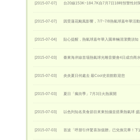
[2015-07-07]
台20線153K~184.7K自7月7日18時預警性
[2015-07-07]
因受蓮花颱風影響，7/7~7/8熱氣球嘉年華活
[2015-07-04]
貼心提醒，熱氣球嘉年華入園車輛清潔費須知
[2015-07-03]
臺東海岸線首場熱氣球光雕音樂會4日成功商
[2015-07-03]
炎炎夏日何處去 最Cool史前館歡迎您
[2015-07-03]
夏日「瘋街季」7月3日火熱展開
[2015-07-03]
以色列知名美食節目來東拍攝並搭乘熱氣球 
[2015-07-03]
首波「呼朋引伴驚喜加值贈」已兌換完畢！下