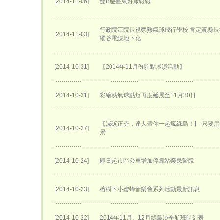
[2014-11-06]
雙B遊臺東好康報報
行政院江院長視察熱氣球飛行學校 肯定黃縣長
[2014-11-03]
縱谷電線地下化
[2014-10-31]
【2014年11月份駐點展演活動】
[2014-10-31]
彩繪熱氣球點燈再度延展至11月30日
【減碳正夯，達人帶你一起瘋綠島！】-只要
[2014-10-27]
景
[2014-10-24]
即日起市區公車增加停靠站榮民醫院
[2014-10-23]
榕樹下小蜜蜂音樂會系列活動最新訊息
[2014-10-22]
2014年11月、12月綠島淡季航班時刻表