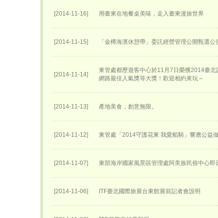
[2014-11-16]
用臺東在地餐桌美味，走入臺東漫旅世界
[2014-11-15]
「金樽海濱休憩帶」委託經營管理公開甄選公
東管處都歷遊客中心於11月7日榮獲2014臺
[2014-11-14]
網路最佳人氣獎等大獎！歡迎相約來玩～
[2014-11-13]
產地美食，創意無限。
[2014-11-12]
東管處「2014守護花東 我愛船騎」響應公益
[2014-11-07]
東部海岸國家風景區管理處阿美族民俗中心即
[2014-11-06]
ITF臺北國際旅展台東館展前記者會說明