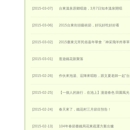
[2015-03-07]
台東溫泉原鄉唱遊，3月7日知本溫泉開唱
[2015-03-06]
2015台東街頭藝術節，好玩好吃好好看
[2015-03-02]
2015臺東元宵民俗嘉年華會「神采飛羊炸寒
[2015-03-01]
逛遊鐵花新聚落
[2015-02-26]
作伙來泡湯、逗陣來唱歌，跟文夏老師一起”台
[2015-02-25]
【一個人的旅行．在池上】漫遊春色 田園風光
[2015-02-24]
春天來了，鐵花村三月節目預告！
[2015-02-13]
104年春節臺鐵局花東疏運方案出爐