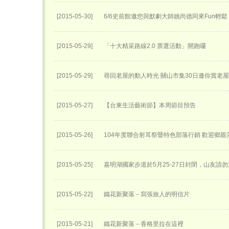
[2015-05-30]
6/6史前館邀您與默劇大師姚尚德同來Fun輕鬆
[2015-05-29]
「十大精采路線2.0 票選活動」開跑囉
[2015-05-29]
尋回老屋的動人時光 關山市集30日邀你賞老
[2015-05-27]
【台東生活藝術節】本周節目預告
[2015-05-26]
104年度聯合射耳祭暨特色部落行銷 歡迎鄉親
[2015-05-25]
嘉明湖國家步道於5月25-27日封閉，山友請勿
[2015-05-22]
鐵花新聚落－寫張旅人的明信片
[2015-05-21]
鐵花新聚落－香格里拉在這裡