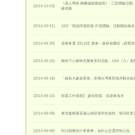
《達人帶路 揪團減碳愛綠島》- 三段體驗活
[2014-10-03]
練習曲
[2014-10-01]
10/3「瑪洛阿瀧部落-竹筏體驗」活動開始報
[2014-09-30]
鼎東客運【8129】臺東－森林遊樂區（經豐
[2014-09-26]
榕樹下小蜜蜂音樂會系列活動，10/4（六）再
[2014-09-18]
「綠島大象遊香港」宣傳台灣東部海岸觀光旅
[2014-09-10]
部落工作假期】-參與部落、深遊東海岸
[2014-09-09]
東管處精選花蓮山海部落特色遊程，號召民眾
[2014-09-08]
9/14因應自行車賽事，金針山交通管制公告