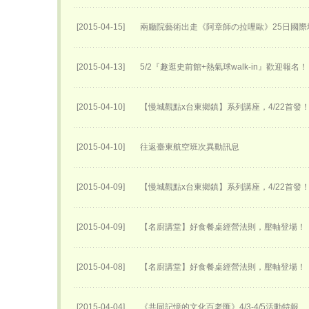
[2015-04-15]
兩廳院藝術出走《阿章師の拉哩歐》25日國際
[2015-04-13]
5/2『趣逛史前館+熱氣球walk-in』歡迎報名！
[2015-04-10]
【慢城觀點x台東鄉鎮】系列講座，4/22首發
[2015-04-10]
往返臺東航空班次異動訊息
[2015-04-09]
【慢城觀點x台東鄉鎮】系列講座，4/22首發
[2015-04-09]
【名廚講堂】好食餐桌經營法則，壓軸登場！
[2015-04-08]
【名廚講堂】好食餐桌經營法則，壓軸登場！
[2015-04-04]
《共同記憶的文化百老匯》4/3-4/5活動特報