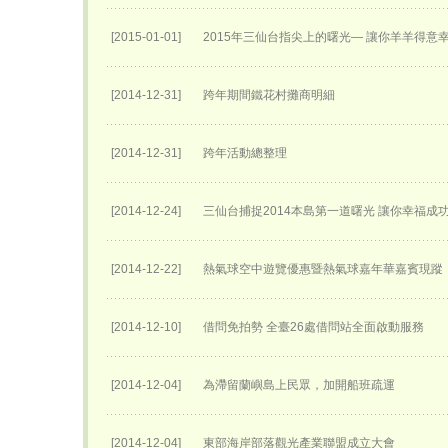
[2015-01-01]
2015年三仙台指尖上的曙光— 讓你羊羊得意
[2014-12-31]
跨年期間鐵花村攤商明細
[2014-12-31]
跨年活動總整理
[2014-12-24]
三仙台捕捉2014本島第一道曙光 讓你幸福成
[2014-12-22]
熱氣球空中遊覽優惠暨熱氣球嘉年華嘉賓現蹤
[2014-12-10]
借問免拍勢 全臺26處借問站全面啟動服務
[2014-12-04]
為滯留蘭嶼島上民眾，加開船班疏運
[2014-12-04]
東部海岸部落觀光產業聯盟成立大會