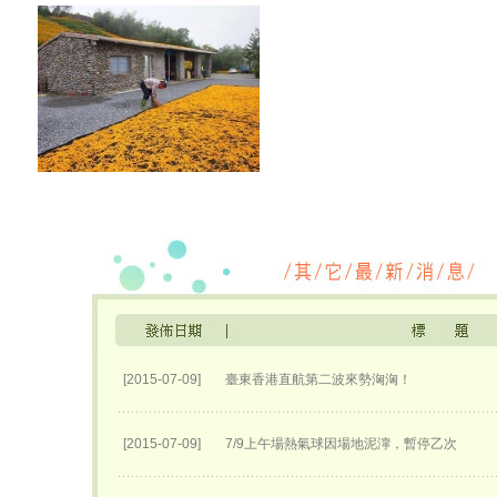
[2015-07-09]
臺東香港直航第二波來勢洶洶！
[2015-07-09]
7/9上午場熱氣球因場地泥濘，暫停乙次