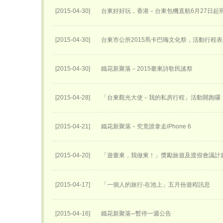
[2015-04-30]
台東好好玩，香港－台東包機直航6月27日​起
[2015-04-30]
台東市公所2015馬卡巴嗨文化祭，活動行程
[2015-04-30]
鐵花新聚落－2015臺東詩歌民謠祭
[2015-04-28]
「台東觀光大使－我的私房行程」活動開跑囉
[2015-04-21]
鐵花新聚落－究竟誰拿走iPhone 6
[2015-04-20]
「遊臺東，我做東！」獎勵旅遊及渡假會議計
[2015-04-17]
「一個人的旅行‧在池上」五月份遊程訊息
[2015-04-16]
鐵花新聚落─暫停一週公告