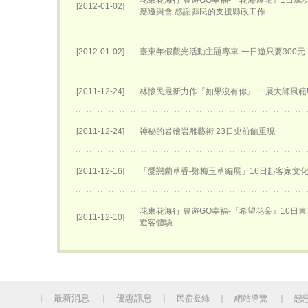
花東花海行 農遊GO幸福-『花海遊龍』1日成
[2012-01-02]
應邀與會 感謝縣民的支援縣政工作
[2012-01-02]
臺東年假觀光活動主題專車-一日遊只要300元
[2011-12-24]
林懷民最新力作『如果沒有你』 一展大師風範
[2011-12-24]
神秘的岩繪岩雕藝術 23日史前館重現
[2011-12-16]
「愛戀藺草香-鄭梅玉草編展」16日起客家文
花東花海行 農遊GO幸福-『希望花朵』10日
[2011-12-10]
遊客體驗
最新消息
優惠訊息
｜
｜
｜
民宿登錄
｜
網站導覽
｜
戀