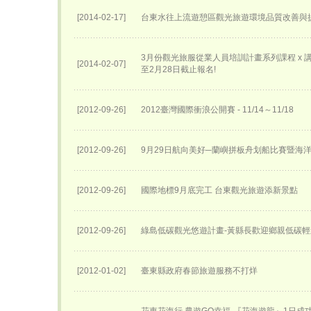
[2014-02-17]
台東水往上流遊憩區觀光旅遊環境品質改善與
3月份觀光旅服從業人員培訓計畫系列課程 x 講座
[2014-02-07]
至2月28日截止報名!
[2012-09-26]
2012臺灣國際衝浪公開賽 - 11/14～11/18
[2012-09-26]
9月29日航向美好─蘭嶼拼板舟划船比賽暨海
[2012-09-26]
國際地標9月底完工 台東觀光旅遊添新景點
[2012-09-26]
綠島低碳觀光悠遊計畫-黃縣長歡迎鄉親低碳
[2012-01-02]
臺東縣政府春節旅遊服務不打烊