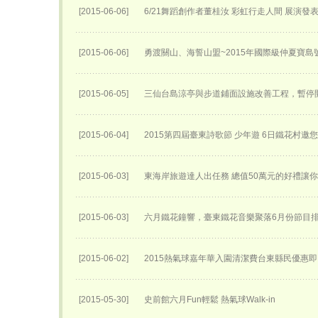
[2015-06-06]
6/21舞蹈創作者董桂汝 彩虹行走人間 展演發
[2015-06-06]
勇渡關山、海誓山盟~2015年國際級仲夏寶島
[2015-06-05]
三仙台島涼亭與步道鋪面設施改善工程，暫停
[2015-06-04]
2015第四屆臺東詩歌節 少年遊 6日鐵花村邀
[2015-06-03]
東海岸旅遊達人出任務 總值50萬元的好禮讓
[2015-06-03]
六月鐵花鐘響，臺東鐵花音樂聚落6月份節目
[2015-06-02]
2015熱氣球嘉年華入園清潔費台東縣民優惠
[2015-05-30]
史前館六月Fun輕鬆 熱氣球Walk-in