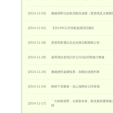
[2014-12-03]
臺鐵局即日起取消新自強號（普悠瑪及太魯閣
[2014-12-01]
【2014年12月份駐點展演活動】
[2014-11-28]
普悠瑪客運紀念品兌換活動期限公告
[2014-11-28]
嘉明湖步道預計於12/10起封閉進行整修
[2014-11-24]
臺鐵便民返鄉投票，加開自強號列車
[2014-11-24]
榕樹下音樂會－池上場將於12/6登場
「大師新視野，台東新未來」劉克襄與蕭青陽
[2014-11-17]
情