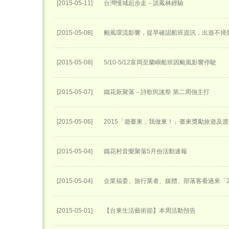
[2015-05-11]
台灣慢城起步走－談鳳林經驗
[2015-05-08]
颱風環流影響，提早確認船班資訊，出遊不掃
[2015-05-08]
5/10-5/12富岡至蘭嶼船班因颱風影響停駛
[2015-05-07]
鐵花新聚落－詩歌民謠祭 第二周強主打
[2015-05-06]
2015「遊臺東，我做東！」臺東獎勵旅遊及
[2015-05-04]
鐵花村音樂聚落5月份活動速報
[2015-05-04]
企業福委、旅行業者、媒體、部落客看過來「2
[2015-05-01]
【台東生活藝術節】本周活動預告