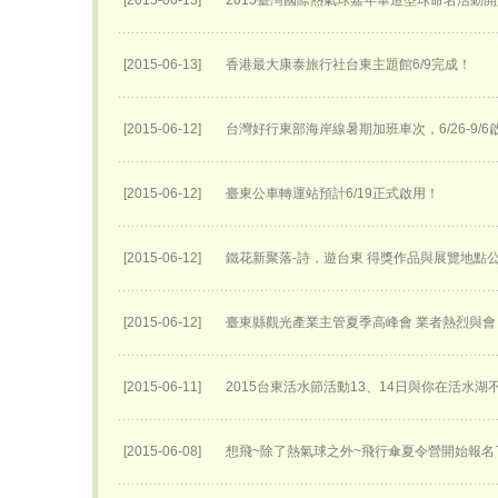
[2015-06-13]
2015臺灣國際熱氣球嘉年華​造型球命名活動開始
[2015-06-13]
香港最大康泰旅行社台東主題館6/9完成！
[2015-06-12]
台灣好行東部海岸線暑期加班車次，6/26-9/6
[2015-06-12]
臺東公車轉運站預計6/19正式啟用！
[2015-06-12]
鐵花新聚落-詩，遊台東 得獎作品與展覽地點
[2015-06-12]
臺東縣觀光產業主管夏季高峰會 業者熱烈與會
[2015-06-11]
2015台東活水節活動13、14日與你在活水湖
[2015-06-08]
想飛~除了熱氣球之外~飛行傘夏令營開始報名了