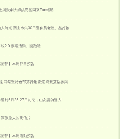
邀您與默劇大師姚尚德同來Fun輕鬆
人時光 關山市集30日邀你賞老屋、品好物
線2.0 票選活動」開跑囉
藝術節】本周節目預告
合射耳祭暨特色部落行銷 歡迎鄉親蒞臨參與
道於5月25-27日封閉，山友請勿進入!
－寫張旅人的明信片
藝術節】本周活動預告