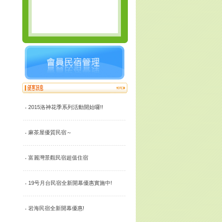
2015洛神花季系列活動開始囉!!
麻茶屋優質民宿～
富麗灣景觀民宿超值住宿
19号月台民宿全新開幕優惠實施中!
岩海民宿全新開幕優惠!