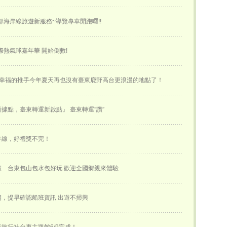
部海岸線旅遊新服務~導覽專車開跑囉!!
國際熱氣球嘉年華 開始倒數!
~幸福的推手今年夏天再也沒有臺東鹿野高台更浪漫的地點了！
據點，臺東轉運新啟點』 臺東轉運”讚”
谷線，好禮獎不完！
假 台東包山包水包好玩 歡迎全國鄉親來體驗
，提早確認船班資訊 出遊不掃興