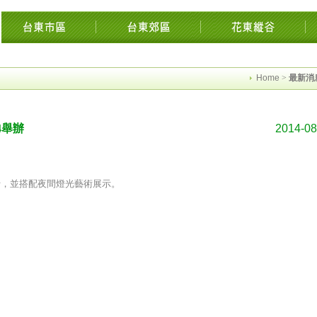
東花東花蓮綠島民宿住宿旅遊景點交流網縱谷海岸飯店溫泉影音墾丁時光迴徑市集知本
Home
>
最新消
4舉辦
2014-08
)舉行，並搭配夜間燈光藝術展示。