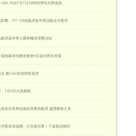
K~184.7K自7月7日18時預警性封閉道路
影響，7/7~7/8熱氣球嘉年華活動全天暫停
熱氣球嘉年華入園車輛清潔費須知
首場熱氣球光雕音樂會4日成功商水登場
去 最Cool史前館歡迎您
」7月3日火熱展開
美食節目來東拍攝並搭乘熱氣球 盛讚臺東之美
引伴驚喜加值贈」已兌換完畢！下波敬請期待