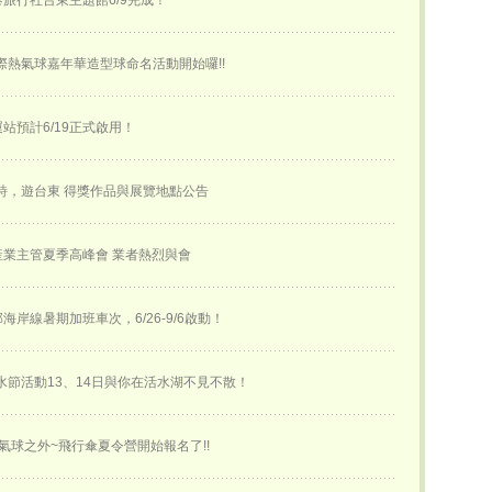
旅行社台東主題館6/9完成！
國際熱氣球嘉年華​造型球命名活動開始囉!!
站預計6/19正式啟用！
詩，遊台東 得獎作品與展覽地點公告
業主管夏季高峰會 業者熱烈與會
海岸線暑期加班車次，6/26-9/6啟動！
活水節活動13、14日與你在活水湖不見不散！
氣球之外~飛行傘夏令營開始報名了!!