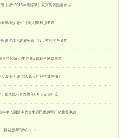
誓山盟~2015年國際級仲夏寶島號熱情登場
創作者董桂汝 彩虹行走人間 展演發表
亭與步道鋪面設施改善工程，暫停開放通知
屆臺東詩歌節 少年遊 6日鐵花村邀您悠遊
人出任務 總值50萬元的好禮讓你抽！
響，臺東鐵花音樂聚落6月份節目排定
球嘉年華入園清潔費台東縣民優惠即日起受理申請
n輕鬆 熱氣球Walk-in