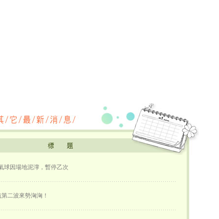
熱氣球因場地泥濘，暫停乙次
航第二波來勢洶洶！