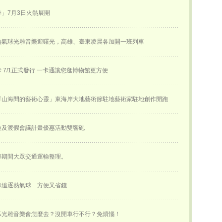
」7月3日火熱展開
熱氣球光雕音樂迎曙光，高雄、臺東凌晨各加開一班列車
 7/1正式發行 一卡通讓您逛博物館更方便
徉山海間的藝術心靈」東海岸大地藝術節駐地藝術家駐地創作開跑
遊及渡假會議計畫優惠活動雙響砲
華期間大眾交通運輸整理。
車追逐熱氣球 方便又省錢
幕光雕音樂會怎麼去？沒開車行不行？免煩惱！