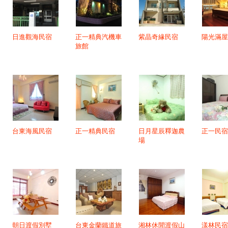
日進觀海民宿
正一精典汽機車
紫晶奇緣民宿
陽光滿屋
旅館
台東海風民宿
正一精典民宿
日月星辰釋迦農
正一民宿
場
朝日渡假別墅
台東金蘭鐵道旅
湘林休閒渡假山
漾林民宿