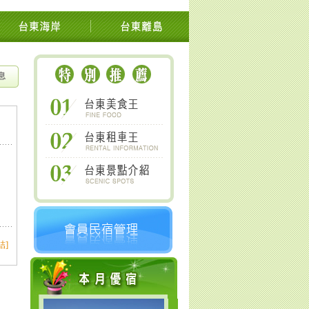
知本池上關山鹿野太麻里金針山南橫
息
結]