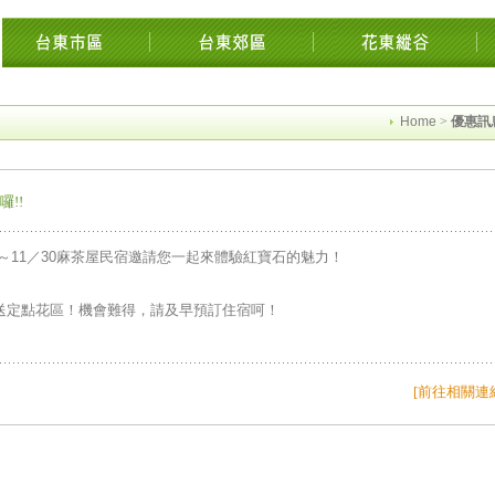
台東花東花蓮綠島民宿住宿旅遊景點交流網縱谷海岸飯店溫泉影音墾丁時光迴徑市集
Home
>
優惠訊
!!
24～11／30麻茶屋民宿邀請您一起來體驗紅寶石的魅力！
送定點花區！機會難得，請及早預訂住宿呵！
[前往相關連