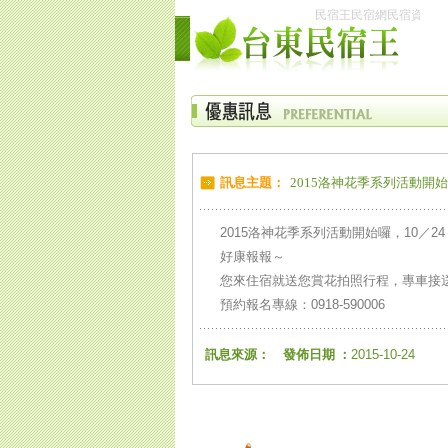
民宿王民宿網民宿資訊網
訊息主題：
2015洛神花季系列活動開始囉
2015洛神花季系列活動開始囉，10／
好康報報～
您來住宿就送您賞花拍照行程，專車接
預約報名專線：0918-590006
訊息來源：
發佈日期 ：
2015-10-24