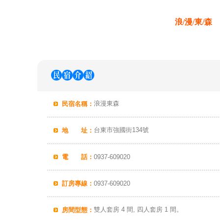
浪/漫/東/森
浪漫東森
民宿名稱：
台東市強國街134號
地 址：
電 話：
0937-609020
訂房專線：
0937-609020
雙人套房 4 間, 四人套房 1 間。
房間型態：