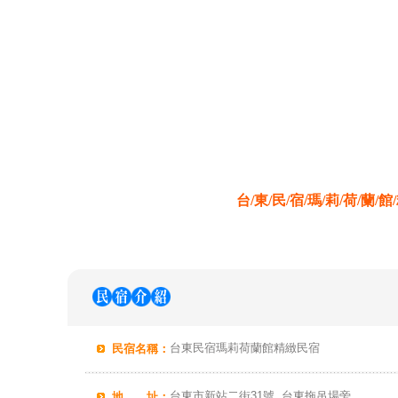
台/東/民/宿/瑪/莉/荷/蘭/館
台東民宿瑪莉荷蘭館精緻民宿
民宿名稱：
台東市新站二街31號..台東拖吊場旁
地 址：