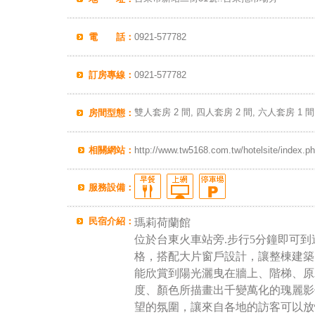
電 話：
0921-577782
訂房專線：
0921-577782
雙人套房 2 間, 四人套房 2 間, 六人套房 1 
房間型態：
相關網站：
http://www.tw5168.com.tw/hotelsite/index.p
服務設備：
民宿介紹：
瑪莉荷蘭館
位於台東火車站旁.步行5分鐘即可到
格，搭配大片窗戶設計，讓整棟建築
能欣賞到陽光灑曳在牆上、階梯、原
度、顏色所描畫出千變萬化的瑰麗影
望的氛圍，讓來自各地的訪客可以放