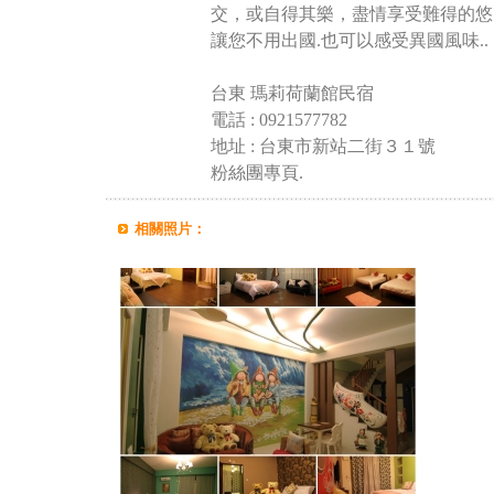
交，或自得其樂，盡情享受難得的悠
讓您不用出國.也可以感受異國風味..
台東 瑪莉荷蘭館民宿
電話 : 0921577782
地址 : 台東市新站二街３１號
粉絲團專頁.
相關照片：