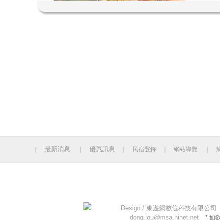
最新消息
優惠訊息
｜
｜
｜
民宿登錄
｜
網站導覽
｜
今日人數 442 累計人數：14130768
Design /
東遊網數位科技有限公司
dong.jou@msa.hinet.net
* 如