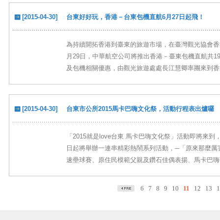
[2015-04-30]
台東好好玩，香港－台東包機直航6月27日​起飛！
為持續開拓香港到臺東的旅遊市場，在臺灣觀光協會香港
月29日，中華航空公司將推出香港－臺東包機直航共1
及包機相關優惠，由觀光旅遊處處長江慧卿率團來到香港辦
[2015-04-30]
台東市公所2015馬卡巴嗨文化祭，活動行程表出爐囉
「2015就是love台東 馬卡巴嗨文化祭」活動即將來
日起將舉辦一連串精彩熱鬧系列活動，─「原來那麼厲害」展演舞
速壘球賽、原住民模範父親及鑽石佳偶表揚、馬卡巴嗨歌
6
7
8
9
10
11
12
13