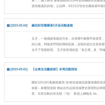
東！」擴大辦理 臺東縣政府2014年起積極經營獎勵
渡假會議目的地」之品牌，4月21日領先全國各縣市推出最
[2015-05-04]
鐵花村音樂聚落5月份活動速報
五月，一個感謝母親的月份，在母體中聽覺早就發育，
的心跳，和隨意哼唱的傳統歌謠，這樣的從出生前就發
全天下母親歌唱。 五月初登場的是「吳正傑」及「阿修」
[2015-05-01]
【台東生活藝術節】本周活動預告
關於10X10行動藝術參與 你/妳知道鐵花新聚落園區前身
術家－林勝賢老師 將結合作品與現場歷史環境對話舉辦
眾，目前活動仍有名額〈7名〉 歡迎上網報名 htt...