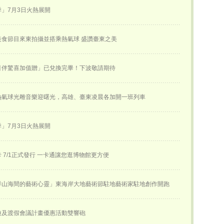
」7月3日火熱展開
美食節目來東拍攝並搭乘熱氣球 盛讚臺東之美
引伴驚喜加值贈」已兌換完畢！下波敬請期待
熱氣球光雕音樂迎曙光，高雄、臺東凌晨各加開一班列車
」7月3日火熱展開
 7/1正式發行 一卡通讓您逛博物館更方便
徉山海間的藝術心靈」東海岸大地藝術節駐地藝術家駐地創作開跑
遊及渡假會議計畫優惠活動雙響砲