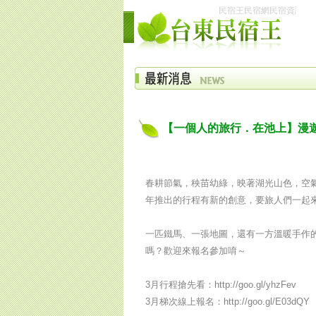
民宿王民宿網民宿資訊網台
【一個人的旅行．在池上】漫遊
春耕節氣，秧苗幼綠，映著湖光山色，空
年推出的行程有新的創意，要旅人們一起
一匹鐵馬、一張地圖，還有一方溫暖手作
嗎？歡迎來報名參加唷～
3月行程搶先看：http://goo.gl/yhzFev
3月梯次線上報名：http://goo.gl/E03dQY