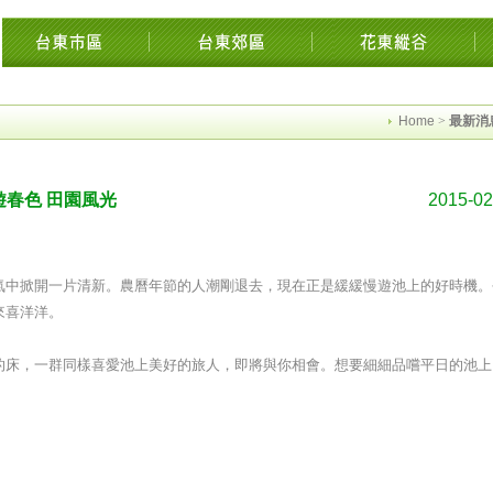
東花東花蓮綠島民宿住宿旅遊景點交流網縱谷海岸飯店溫泉影音墾丁時光迴徑市集知本
Home
>
最新消
春色 田園風光
2015-02
氣中掀開一片清新。農曆年節的人潮剛退去，現在正是緩緩慢遊池上的好時機。
來喜洋洋。
的床，一群同樣喜愛池上美好的旅人，即將與你相會。想要細細品嚐平日的池上