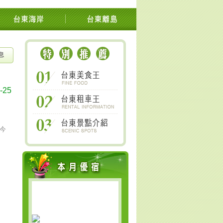
池上關山鹿野太麻里金針山南橫
息
-25
今