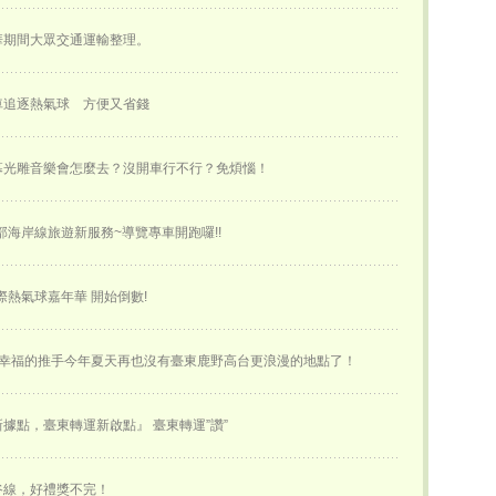
華期間大眾交通運輸整理。
車追逐熱氣球 方便又省錢
幕光雕音樂會怎麼去？沒開車行不行？免煩惱！
部海岸線旅遊新服務~導覽專車開跑囉!!
國際熱氣球嘉年華 開始倒數!
~幸福的推手今年夏天再也沒有臺東鹿野高台更浪漫的地點了！
據點，臺東轉運新啟點』 臺東轉運”讚”
谷線，好禮獎不完！