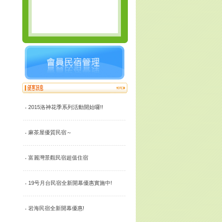
2015洛神花季系列活動開始囉!!
麻茶屋優質民宿～
富麗灣景觀民宿超值住宿
19号月台民宿全新開幕優惠實施中!
岩海民宿全新開幕優惠!