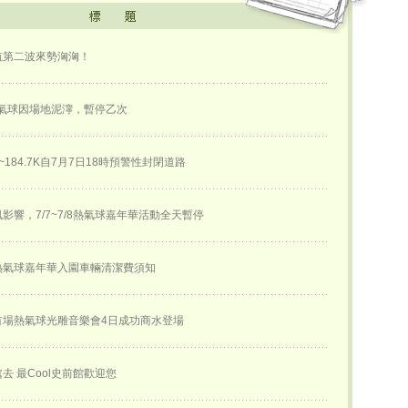
航第二波來勢洶洶！
熱氣球因場地泥濘，暫停乙次
K~184.7K自7月7日18時預警性封閉道路
影響，7/7~7/8熱氣球嘉年華活動全天暫停
熱氣球嘉年華入園車輛清潔費須知
首場熱氣球光雕音樂會4日成功商水登場
去 最Cool史前館歡迎您