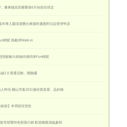
響，臺東鐵花音樂聚落6月份節目排定
球嘉年華入園清潔費台東縣民優惠即日起受理申請
n輕鬆 熱氣球Walk-in
邀您與默劇大師姚尚德同來Fun輕鬆
線2.0 票選活動」開跑囉
人時光 關山市集30日邀你賞老屋、品好物
藝術節】本周節目預告
合射耳祭暨特色部落行銷 歡迎鄉親蒞臨參與