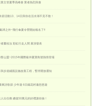
業主管夏季高峰會 業者熱烈與會
活水節活動13、14日與你在活水湖不見不散！
氣球之外~飛行傘夏令營開始報名了!!
創作者董桂汝 彩虹行走人間 展演發表
誓山盟~2015年國際級仲夏寶島號熱情登場
亭與步道鋪面設施改善工程，暫停開放通知
屆臺東詩歌節 少年遊 6日鐵花村邀您悠遊
人出任務 總值50萬元的好禮讓你抽！