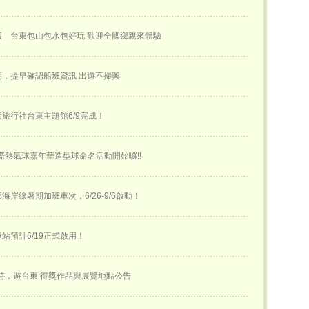
假 台東包山包水包好玩 歡迎全國鄉親來體驗
，提早確認船班資訊 出遊不掃興
旅行社台東主題館6/9完成！
國際熱氣球嘉年華​造型球命名活動開始囉!!
海岸線暑期加班車次，6/26-9/6啟動！
站預計6/19正式啟用！
詩，遊台東 得獎作品與展覽地點公告