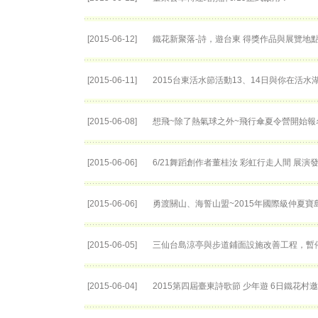
[2015-06-12]
鐵花新聚落-詩，遊台東 得獎作品與展覽地
[2015-06-11]
2015台東活水節活動13、14日與你在活
[2015-06-08]
想飛~除了熱氣球之外~飛行傘夏令營開始報名
[2015-06-06]
6/21舞蹈創作者董桂汝 彩虹行走人間 展演
[2015-06-06]
勇渡關山、海誓山盟~2015年國際級仲夏
[2015-06-05]
三仙台島涼亭與步道鋪面設施改善工程，暫
[2015-06-04]
2015第四屆臺東詩歌節 少年遊 6日鐵花村