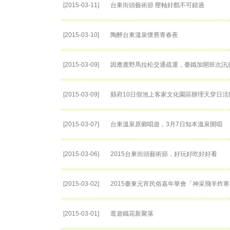
[2015-03-11]
台東街頭藝術節 壓軸好戲不可錯過
[2015-03-10]
陶醉台東溫泉懷舊青春夜
[2015-03-09]
因應鹿野馬拉松交通疏運，臺鐵加開班次訊
[2015-03-09]
縣府10日假池上客家文化園區辦理天穿日活
[2015-03-07]
台東溫泉原鄉唱遊，3月7日知本溫泉開唱
[2015-03-06]
2015台東街頭藝術節，好玩好吃好好看
[2015-03-02]
2015臺東元宵民俗嘉年華會「神采飛羊炸
[2015-03-01]
逛遊鐵花新聚落