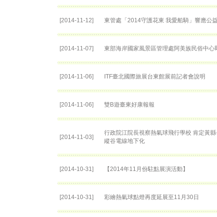
[2014-11-12]
東管處「2014守護花東 我愛船騎」響應公
[2014-11-07]
東部海岸國家風景區管理處阿美族民俗中心
[2014-11-06]
ITF臺北國際旅展台東館展前記者會說明
[2014-11-06]
雙B遊臺東好康報報
行政院江院長視察熱氣球飛行學校 肯定黃縣
[2014-11-03]
縱谷電線地下化
[2014-10-31]
【2014年11月份駐點展演活動】
[2014-10-31]
彩繪熱氣球點燈再度延展至11月30日