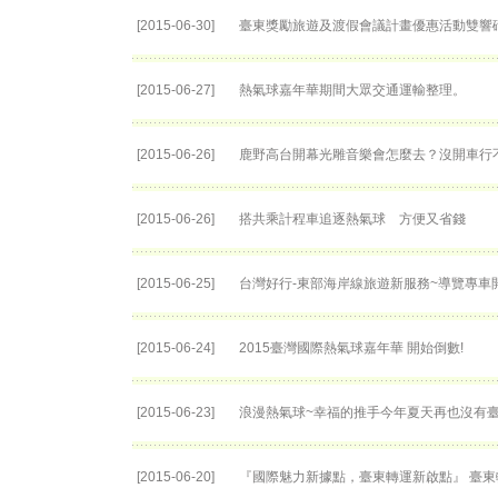
[2015-06-30]
臺東獎勵旅遊及渡假會議計畫優惠活動雙響
[2015-06-27]
熱氣球嘉年華期間大眾交通運輸整理。
[2015-06-26]
鹿野高台開幕光雕音樂會怎麼去？沒開車行
[2015-06-26]
搭共乘計程車追逐熱氣球 方便又省錢
[2015-06-25]
台灣好行-東部海岸線旅遊新服務~導覽專車開
[2015-06-24]
2015臺灣國際熱氣球嘉年華 開始倒數!
[2015-06-23]
浪漫熱氣球~幸福的推手今年夏天再也沒有
[2015-06-20]
『國際魅力新據點，臺東轉運新啟點』 臺東轉