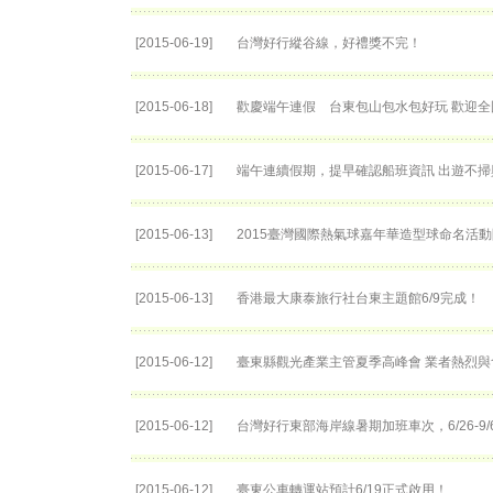
[2015-06-19]
台灣好行縱谷線，好禮獎不完！
[2015-06-18]
歡慶端午連假 台東包山包水包好玩 歡迎
[2015-06-17]
端午連續假期，提早確認船班資訊 出遊不掃
[2015-06-13]
2015臺灣國際熱氣球嘉年華​造型球命名活動
[2015-06-13]
香港最大康泰旅行社台東主題館6/9完成！
[2015-06-12]
臺東縣觀光產業主管夏季高峰會 業者熱烈與
[2015-06-12]
台灣好行東部海岸線暑期加班車次，6/26-9
[2015-06-12]
臺東公車轉運站預計6/19正式啟用！