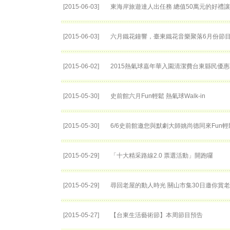
[2015-06-03]
東海岸旅遊達人出任務 總值50萬元的好禮
[2015-06-03]
六月鐵花鐘響，臺東鐵花音樂聚落6月份節
[2015-06-02]
2015熱氣球嘉年華入園清潔費台東縣民優
[2015-05-30]
史前館六月Fun輕鬆 熱氣球Walk-in
[2015-05-30]
6/6史前館邀您與默劇大師姚尚德同來Fun輕
[2015-05-29]
「十大精采路線2.0 票選活動」開跑囉
[2015-05-29]
尋回老屋的動人時光 關山市集30日邀你賞
[2015-05-27]
【台東生活藝術節】本周節目預告