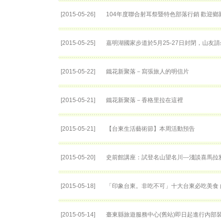
[2015-05-26]
104年度聯合射耳祭暨特色部落行銷 歡迎
[2015-05-25]
嘉明湖國家步道於5月25-27日封閉，山友請
[2015-05-22]
鐵花新聚落－寫張旅人的明信片
[2015-05-21]
鐵花新聚落－香格里拉在這裡
[2015-05-21]
【台東生活藝術節】本周活動預告
[2015-05-20]
史前館講座：試登名山望名川---淺談喜馬
[2015-05-18]
「印象台東。非吃不可」十大台東必吃美食
[2015-05-14]
臺東縣旅遊服務中心(舊站)即日起進行內部