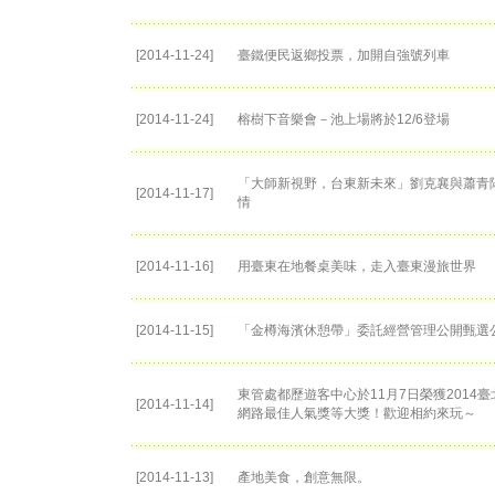
[2014-11-24]
臺鐵便民返鄉投票，加開自強號列車
[2014-11-24]
榕樹下音樂會－池上場將於12/6登場
「大師新視野，台東新未來」劉克襄與蕭青
[2014-11-17]
情
[2014-11-16]
用臺東在地餐桌美味，走入臺東漫旅世界
[2014-11-15]
「金樽海濱休憩帶」委託經營管理公開甄選
東管處都歷遊客中心於11月7日榮獲2014
[2014-11-14]
網路最佳人氣獎等大獎！歡迎相約來玩～
[2014-11-13]
產地美食，創意無限。