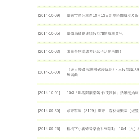
[2014-10-09]
臺東市區公車自10月13日新增區間班次及
[2014-10-05]
臺鐵局國慶連續假期加開班車資訊
[2014-10-03]
限量普悠瑪悠遊紀念卡活動再開！
《達人帶路 揪團減碳愛綠島》- 三段體驗
[2014-10-03]
練習曲
[2014-10-01]
10/3「瑪洛阿瀧部落-竹筏體驗」活動開始
[2014-09-30]
鼎東客運【8129】臺東－森林遊樂區（經
[2014-09-26]
榕樹下小蜜蜂音樂會系列活動，10/4（六）