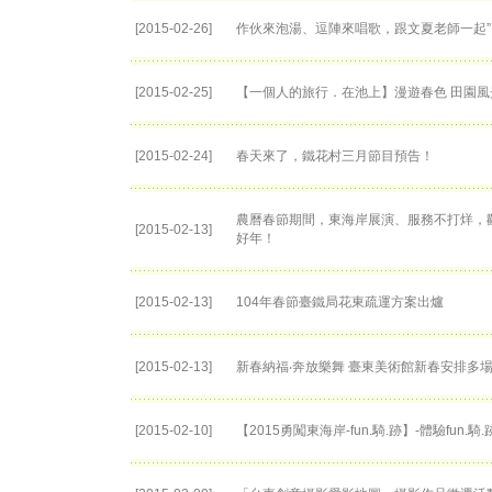
[2015-02-26]
作伙來泡湯、逗陣來唱歌，跟文夏老師一起”
[2015-02-25]
【一個人的旅行．在池上】漫遊春色 田園風
[2015-02-24]
春天來了，鐵花村三月節目預告！
農曆春節期間，東海岸展演、服務不打烊，
[2015-02-13]
好年！
[2015-02-13]
104年春節臺鐵局花東疏運方案出爐
[2015-02-13]
新春納福‧奔放樂舞 臺東美術館新春安排多
[2015-02-10]
【2015勇闖東海岸-fun.騎.跡】-體驗fun.騎