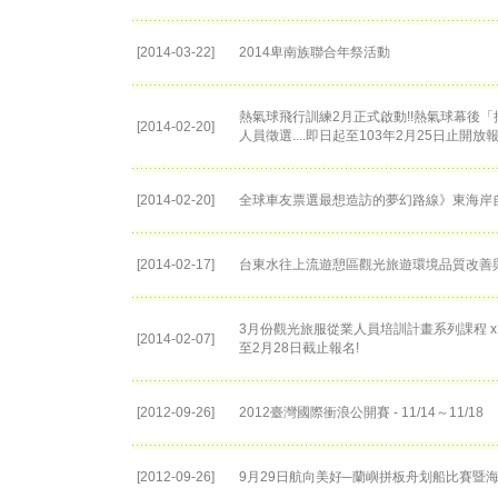
[2014-03-22]
2014卑南族聯合年祭活動
熱氣球飛行訓練2月正式啟動!!熱氣球幕後
[2014-02-20]
人員徵選....即日起至103年2月25日止開放
[2014-02-20]
全球車友票選最想造訪的夢幻路線》東海岸
[2014-02-17]
台東水往上流遊憩區觀光旅遊環境品質改善
3月份觀光旅服從業人員培訓計畫系列課程 x 講
[2014-02-07]
至2月28日截止報名!
[2012-09-26]
2012臺灣國際衝浪公開賽 - 11/14～11/18
[2012-09-26]
9月29日航向美好─蘭嶼拼板舟划船比賽暨