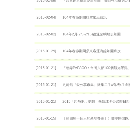
[2015-02-09]
「台東創意攝影愛影地圖」攝影作品徵選活
[2015-02-04]
104年春節期間航空加班資訊
[2015-02-02]
104年2月(2/3-2/15)往返蘭嶼船班加開
[2015-01-29]
104年春節期間鼎東客運海線加開班次
[2015-01-21]
「巷弄PAPAGO：台灣六都100個觀光景點
[2015-01-21]
史前館『愛分享市集』徵集二手x有機x手創
[2015-01-21]
2015「起飛吧，夢想」熱氣球冬令營即日
[2015-01-15]
【第四屆一個人的產地餐桌】計畫即將開跑