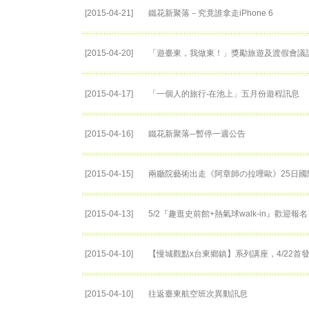
[2015-04-21]
鐵花新聚落－究竟誰拿走iPhone 6
[2015-04-20]
「遊臺東，我做東！」獎勵旅遊及渡假會議
[2015-04-17]
「一個人的旅行‧在池上」五月份遊程訊息
[2015-04-16]
鐵花新聚落─暫停一週公告
[2015-04-15]
兩廳院藝術出走《阿章師の拉哩歐》25日國
[2015-04-13]
5/2『趣逛史前館+熱氣球walk-in』歡迎報
[2015-04-10]
【慢城觀點x台東鄉鎮】系列講座，4/22首
[2015-04-10]
往返臺東航空班次異動訊息