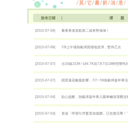
[2015-07-09]
臺東香港直航第二波來勢洶洶！
[2015-07-09]
7/9上午場熱氣球因場地泥濘，暫停乙次
[2015-07-07]
台20線153K~184.7K自7月7日18時預警
[2015-07-07]
因受蓮花颱風影響，7/7~7/8熱氣球嘉年華
[2015-07-04]
貼心提醒，熱氣球嘉年華入園車輛清潔費須
[2015-07-03]
首波「呼朋引伴驚喜加值贈」已兌換完畢！