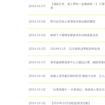
【減碳正夯，達人帶你一起瘋綠島！】-只
[2014-10-27]
景
[2014-10-24]
即日起市區公車增加停靠站榮民醫院
[2014-10-23]
榕樹下小蜜蜂音樂會系列活動最新訊息
[2014-10-22]
2014年11月、12月綠島淡季航班時刻表
[2014-10-17]
東管處都歷遊客中心入圍設計獎，網路票選衝
[2014-10-14]
旅服人員培參訪縣內民宿 擁抱大自然、主
[2014-10-13]
「台東我最行 一日東遊記」旅遊達人徵文比
[2014-10-10]
【2014年10月份駐點展演活動】