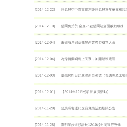
[2014-12-22]
熱氣球空中遊覽優惠暨熱氣球嘉年華嘉賓現
[2014-12-10]
借問免拍勢 全臺26處借問站全面啟動服務
[2014-12-04]
東部海岸部落觀光產業聯盟成立大會
[2014-12-04]
為滯留蘭嶼島上民眾，加開船班疏運
[2014-12-03]
臺鐵局即日起取消新自強號（普悠瑪及太魯
[2014-12-01]
【2014年12月份駐點展演活動】
[2014-11-28]
普悠瑪客運紀念品兌換活動期限公告
[2014-11-28]
嘉明湖步道預計於12/10起封閉進行整修