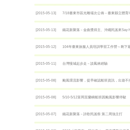
[2015-05-13]
7/18臺東市區光雕場次公佈－臺東縣立體育
[2015-05-13]
鐵花新聚落－金曲獎得主、沖繩民謠來Say h
[2015-05-12]
104年臺東旅服人員培訓學習工作營～剩下
[2015-05-11]
台灣慢城起步走－談鳳林經驗
[2015-05-08]
颱風環流影響，提早確認船班資訊，出遊不
[2015-05-08]
5/10-5/12富岡至蘭嶼船班因颱風影響停駛
[2015-05-07]
鐵花新聚落－詩歌民謠祭 第二周強主打