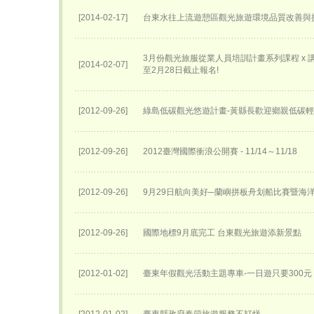
[2014-02-17]
台東水往上流遊憩區觀光旅遊環境品質改善與
3月份觀光旅服從業人員培訓計畫系列課程 x 講座
[2014-02-07]
至2月28日截止報名!
[2012-09-26]
綠島低碳觀光悠遊計畫-黃縣長歡迎鄉親低碳
[2012-09-26]
2012臺灣國際衝浪公開賽 - 11/14～11/18
[2012-09-26]
9月29日航向美好─蘭嶼拼板舟划船比賽暨海
[2012-09-26]
國際地標9月底完工 台東觀光旅遊添新景點
[2012-01-02]
臺東年假觀光活動主題專車-一日遊只要300元