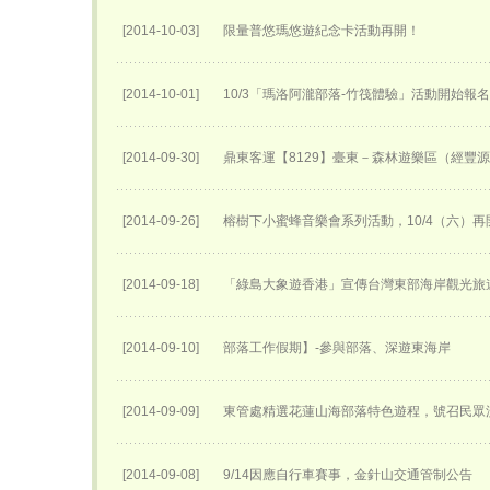
[2014-10-03]
限量普悠瑪悠遊紀念卡活動再開！
[2014-10-01]
10/3「瑪洛阿瀧部落-竹筏體驗」活動開始報
[2014-09-30]
鼎東客運【8129】臺東－森林遊樂區（經豐
[2014-09-26]
榕樹下小蜜蜂音樂會系列活動，10/4（六）再
[2014-09-18]
「綠島大象遊香港」宣傳台灣東部海岸觀光旅
[2014-09-10]
部落工作假期】-參與部落、深遊東海岸
[2014-09-09]
東管處精選花蓮山海部落特色遊程，號召民眾
[2014-09-08]
9/14因應自行車賽事，金針山交通管制公告