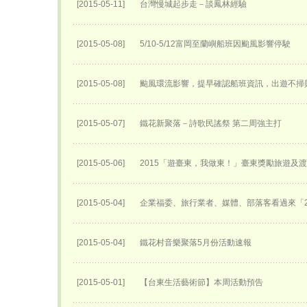
[2015-05-11]
台灣慢城起步走－談鳳林經驗
[2015-05-08]
5/10-5/12富岡至蘭嶼船班因颱風影響停駛
[2015-05-08]
颱風環流影響，提早確認船班資訊，出遊不掃
[2015-05-07]
鐵花新聚落－詩歌民謠祭 第二周強主打
[2015-05-06]
2015「遊臺東，我做東！」臺東獎勵旅遊及
[2015-05-04]
企業福委、旅行業者、媒體、部落客看過來「2
[2015-05-04]
鐵花村音樂聚落5月份活動速報
[2015-05-01]
【台東生活藝術節】本周活動預告