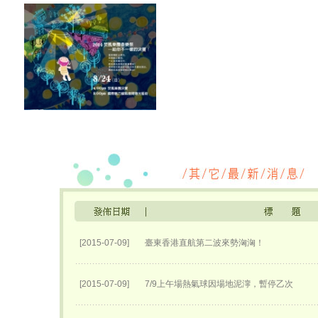
[2015-07-09]
臺東香港直航第二波來勢洶洶！
[2015-07-09]
7/9上午場熱氣球因場地泥濘，暫停乙次