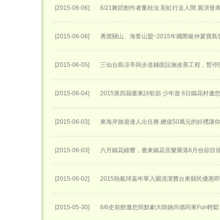
[2015-06-06]
6/21舞蹈創作者董桂汝 彩虹行走人間 展演發
[2015-06-06]
勇渡關山、海誓山盟~2015年國際級仲夏寶島
[2015-06-05]
三仙台島涼亭與步道鋪面設施改善工程，暫停
[2015-06-04]
2015第四屆臺東詩歌節 少年遊 6日鐵花村邀
[2015-06-03]
東海岸旅遊達人出任務 總值50萬元的好禮讓
[2015-06-03]
六月鐵花鐘響，臺東鐵花音樂聚落6月份節目
[2015-06-02]
2015熱氣球嘉年華入園清潔費台東縣民優惠
[2015-05-30]
6/6史前館邀您與默劇大師姚尚德同來Fun輕鬆