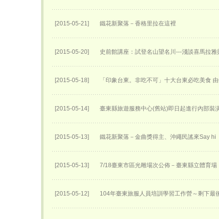
[2015-05-21]
鐵花新聚落－香格里拉在這裡
[2015-05-20]
史前館講座：試登名山望名川---淺談喜馬拉雅
[2015-05-18]
「印象台東。非吃不可」十大台東必吃美食 
[2015-05-14]
臺東縣旅遊服務中心(舊站)即日起進行內部裝
[2015-05-13]
鐵花新聚落－金曲獎得主、沖繩民謠來Say hi
[2015-05-13]
7/18臺東市區光雕場次公佈－臺東縣立體育場
[2015-05-12]
104年臺東旅服人員培訓學習工作營～剩下最