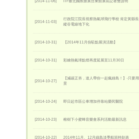
[2014-11-06]
ITF臺北國際旅展台東館展前記者會說明
行政院江院長視察熱氣球飛行學校 肯定黃縣長
[2014-11-03]
縱谷電線地下化
[2014-10-31]
【2014年11月份駐點展演活動】
[2014-10-31]
彩繪熱氣球點燈再度延展至11月30日
【減碳正夯，達人帶你一起瘋綠島！】-只要
[2014-10-27]
景
[2014-10-24]
即日起市區公車增加停靠站榮民醫院
[2014-10-23]
榕樹下小蜜蜂音樂會系列活動最新訊息
[2014-10-22]
2014年11月、12月綠島淡季航班時刻表