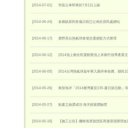
[2014-07-01]
市區公車即將於7月1日上線
[2014-06-24]
各鄉鎮原民祭儀日程已公佈於原民處網站
[2014-06-17]
鹿野高台熱氣球會場交通接駁方式整理
[2014-06-12]
2014池上鄉全民運動暨池上米鄉竹筏季產業
[2014-06-05]
2014台灣熱氣球嘉年華入園停車收費、縣民1
[2014-05-28]
東部海岸「2014臺灣夏至235-夏日節活動」
[2014-05-27]
鯨夏之旅讚成功 海洋探索體驗營
[2014-05-16]
【施工公告】磯崎海濱遊憩區周邊環境辦理改