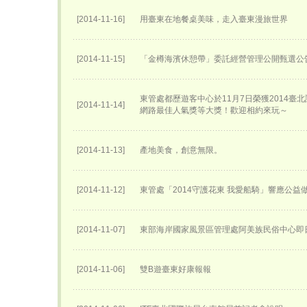
[2014-11-16]
用臺東在地餐桌美味，走入臺東漫旅世界
[2014-11-15]
「金樽海濱休憩帶」委託經營管理公開甄選公
東管處都歷遊客中心於11月7日榮獲2014臺
[2014-11-14]
網路最佳人氣獎等大獎！歡迎相約來玩～
[2014-11-13]
產地美食，創意無限。
[2014-11-12]
東管處「2014守護花東 我愛船騎」響應公益
[2014-11-07]
東部海岸國家風景區管理處阿美族民俗中心即
[2014-11-06]
雙B遊臺東好康報報