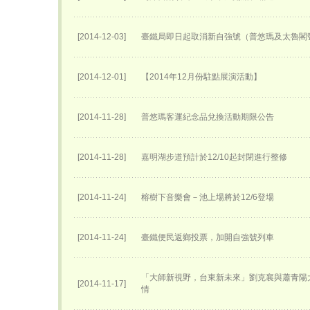
[2014-12-03]
臺鐵局即日起取消新自強號（普悠瑪及太魯閣
[2014-12-01]
【2014年12月份駐點展演活動】
[2014-11-28]
普悠瑪客運紀念品兌換活動期限公告
[2014-11-28]
嘉明湖步道預計於12/10起封閉進行整修
[2014-11-24]
榕樹下音樂會－池上場將於12/6登場
[2014-11-24]
臺鐵便民返鄉投票，加開自強號列車
「大師新視野，台東新未來」劉克襄與蕭青陽
[2014-11-17]
情