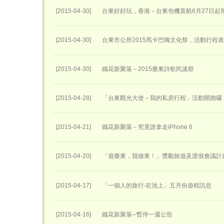
[2015-04-30]
台東好好玩，香港－台東包機直航6月27日​起
[2015-04-30]
台東市公所2015馬卡巴嗨文化祭，活動行程
[2015-04-30]
鐵花新聚落－2015臺東詩歌民謠祭
[2015-04-28]
「台東觀光大使－我的私房行程」活動開跑囉
[2015-04-21]
鐵花新聚落－究竟誰拿走iPhone 6
[2015-04-20]
「遊臺東，我做東！」獎勵旅遊及渡假會議計
[2015-04-17]
「一個人的旅行‧在池上」五月份遊程訊息
[2015-04-16]
鐵花新聚落─暫停一週公告