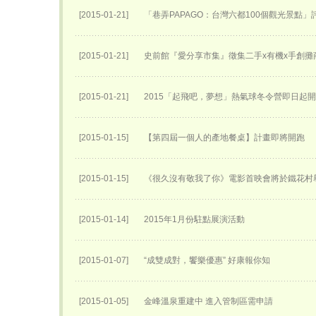
[2015-01-21]
「巷弄PAPAGO：台灣六都100個觀光景點」
[2015-01-21]
史前館『愛分享市集』徵集二手x有機x手創攤
[2015-01-21]
2015「起飛吧，夢想」熱氣球冬令營即日起
[2015-01-15]
【第四屆一個人的產地餐桌】計畫即將開跑
[2015-01-15]
《很久沒有敬我了你》電影首映會將於鐵花村
[2015-01-14]
2015年1月份駐點展演活動
[2015-01-07]
“成雙成對，饗樂優惠” 好康報你知
[2015-01-05]
金峰溫泉重建中 進入管制區需申請