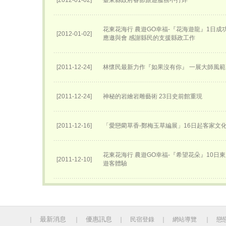
[2012-01-02]
臺東縣政府春節旅遊服務不打烊
花東花海行 農遊GO幸福-『花海遊龍』1日成
[2012-01-02]
應邀與會 感謝縣民的支援縣政工作
[2011-12-24]
林懷民最新力作『如果沒有你』 一展大師風範
[2011-12-24]
神秘的岩繪岩雕藝術 23日史前館重現
[2011-12-16]
「愛戀藺草香-鄭梅玉草編展」16日起客家文
花東花海行 農遊GO幸福-『希望花朵』10日
[2011-12-10]
遊客體驗
最新消息
優惠訊息
｜
｜
｜
民宿登錄
｜
網站導覽
｜
戀