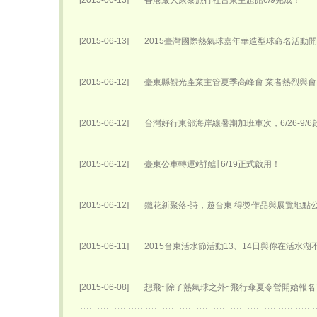
[2015-06-13]
香港最大康泰旅行社台東主題館6/9完成！
[2015-06-13]
2015臺灣國際熱氣球嘉年華​造型球命名活動開始
[2015-06-12]
臺東縣觀光產業主管夏季高峰會 業者熱烈與會
[2015-06-12]
台灣好行東部海岸線暑期加班車次，6/26-9/6
[2015-06-12]
臺東公車轉運站預計6/19正式啟用！
[2015-06-12]
鐵花新聚落-詩，遊台東 得獎作品與展覽地點
[2015-06-11]
2015台東活水節活動13、14日與你在活水湖
[2015-06-08]
想飛~除了熱氣球之外~飛行傘夏令營開始報名了