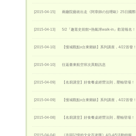
[2015-04-15]
兩廳院藝術出走《阿章師の拉哩歐》25日國際
[2015-04-13]
5/2『趣逛史前館+熱氣球walk-in』歡迎報名！
[2015-04-10]
【慢城觀點x台東鄉鎮】系列講座，4/22首發
[2015-04-10]
往返臺東航空班次異動訊息
[2015-04-09]
【名廚講堂】好食餐桌經營法則，壓軸登場！
[2015-04-09]
【慢城觀點x台東鄉鎮】系列講座，4/22首發
[2015-04-08]
【名廚講堂】好食餐桌經營法則，壓軸登場！
[2015-04-04]
《共同記憶的文化百老匯》4/3-4/5活動特報