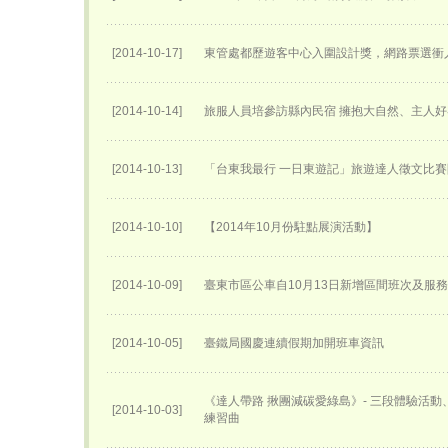
[2014-10-17]
東管處都歷遊客中心入圍設計獎，網路票選衝
[2014-10-14]
旅服人員培參訪縣內民宿 擁抱大自然、主人
[2014-10-13]
「台東我最行 一日東遊記」旅遊達人徵文比
[2014-10-10]
【2014年10月份駐點展演活動】
[2014-10-09]
臺東市區公車自10月13日新增區間班次及服
[2014-10-05]
臺鐵局國慶連續假期加開班車資訊
《達人帶路 揪團減碳愛綠島》- 三段體驗活
[2014-10-03]
練習曲