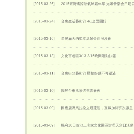
[2015-03-26]
2015臺灣國際熱氣球嘉年華 光雕音樂會日期
[2015-03-24]
台東生活藝術節 4/1全面開始
[2015-03-16]
星光滿天的知本溫泉金曲浪漫夜
[2015-03-13]
文化百老匯3/13-3/15晚間活動快報
[2015-03-11]
台東街頭藝術節 壓軸好戲不可錯過
[2015-03-10]
陶醉台東溫泉懷舊青春夜
[2015-03-09]
因應鹿野馬拉松交通疏運，臺鐵加開班次訊息
[2015-03-09]
縣府10日假池上客家文化園區辦理天穿日活動