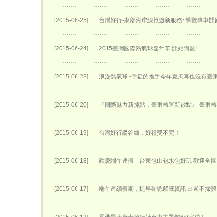
[2015-06-25]
台灣好行-東部海岸線旅遊新服務~導覽專車開跑
[2015-06-24]
2015臺灣國際熱氣球嘉年華 開始倒數!
[2015-06-23]
浪漫熱氣球~幸福的推手今年夏天再也沒有臺
[2015-06-20]
『國際魅力新據點，臺東轉運新啟點』 臺東轉運
[2015-06-19]
台灣好行縱谷線，好禮獎不完！
[2015-06-18]
歡慶端午連假 台東包山包水包好玩 歡迎全
[2015-06-17]
端午連續假期，提早確認船班資訊 出遊不掃興