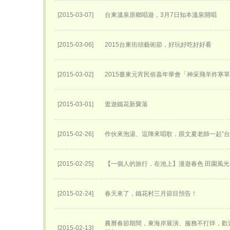
[2015-03-07]
台東溫泉原鄉唱遊，3月7日知本溫泉開唱
[2015-03-06]
2015台東街頭藝術節，好玩好吃好好看
[2015-03-02]
2015臺東元宵民俗嘉年華會「神采飛羊炸寒
[2015-03-01]
逛遊鐵花新聚落
[2015-02-26]
作伙來泡湯、逗陣來唱歌，跟文夏老師一起”台
[2015-02-25]
【一個人的旅行．在池上】漫遊春色 田園風光
[2015-02-24]
春天來了，鐵花村三月節目預告！
農曆春節期間，東海岸展演、服務不打烊，歡
[2015-02-13]