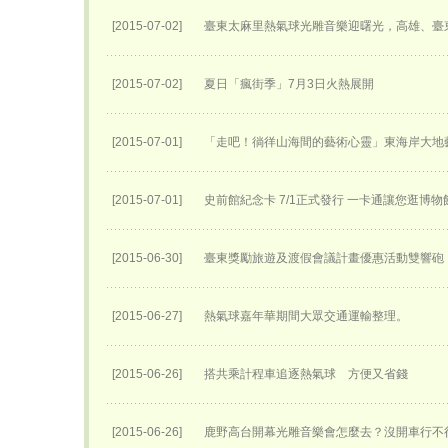
[2015-07-02]
臺東太麻里熱氣球光雕音樂迎曙光，高雄、臺
[2015-07-02]
夏日「瘋街季」7月3日火熱展開
[2015-07-01]
「走吧！徜徉山海間的藝術心靈」東海岸大地
[2015-07-01]
史前館紀念卡 7/1正式發行 一卡通讓您逛博
[2015-06-30]
臺東獎勵旅遊及渡假會議計畫優惠活動雙響砲
[2015-06-27]
熱氣球嘉年華期間大眾交通運輸整理。
[2015-06-26]
搭共乘計程車追逐熱氣球 方便又省錢
[2015-06-26]
鹿野高台開幕光雕音樂會怎麼去？沒開車行不