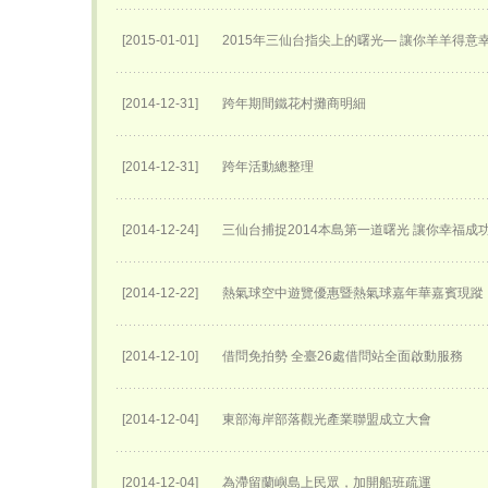
[2015-01-01]
2015年三仙台指尖上的曙光— 讓你羊羊得意
[2014-12-31]
跨年期間鐵花村攤商明細
[2014-12-31]
跨年活動總整理
[2014-12-24]
三仙台捕捉2014本島第一道曙光 讓你幸福成
[2014-12-22]
熱氣球空中遊覽優惠暨熱氣球嘉年華嘉賓現蹤
[2014-12-10]
借問免拍勢 全臺26處借問站全面啟動服務
[2014-12-04]
東部海岸部落觀光產業聯盟成立大會
[2014-12-04]
為滯留蘭嶼島上民眾，加開船班疏運