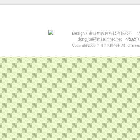
今日人數 708 累計人數：14133040
Design /
東遊網數位科技有限公司
地址
dong.jou@msa.hinet.net
* 如欲
Copyright 2008
台灣台東民宿王
All rights re