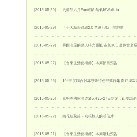
[2015-05-30]
史前館六月Fun輕鬆 熱氣球Walk-in
[2015-05-29]
「十大精采路線2.0 票選活動」開跑囉
[2015-05-29]
尋回老屋的動人時光 關山市集30日邀你賞老
[2015-05-27]
【台東生活藝術節】本周節目預告
[2015-05-26]
104年度聯合射耳祭暨特色部落行銷 歡迎鄉親
[2015-05-25]
嘉明湖國家步道於5月25-27日封閉，山友請勿
[2015-05-22]
鐵花新聚落－寫張旅人的明信片
[2015-05-21]
【台東生活藝術節】本周活動預告