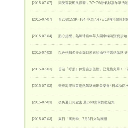
[2015-07-07]
因受蓮花颱風影響，7/7~7/8熱氣球嘉年華活
[2015-07-07]
台20線153K~184.7K自7月7日18時預警性
[2015-07-04]
貼心提醒，熱氣球嘉年華入園車輛清潔費須知
[2015-07-03]
以色列知名美食節目來東拍攝並搭乘熱氣球 
[2015-07-03]
首波「呼朋引伴驚喜加值贈」已兌換完畢！下
[2015-07-03]
臺東海岸線首場熱氣球光雕音樂會4日成功商
[2015-07-03]
炎炎夏日何處去 最Cool史前館歡迎您
[2015-07-03]
夏日「瘋街季」7月3日火熱展開