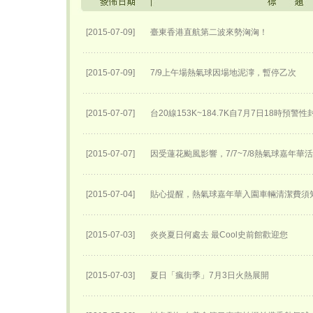
[2015-07-09]
臺東香港直航第二波來勢洶洶！
[2015-07-09]
7/9上午場熱氣球因場地泥濘，暫停乙次
[2015-07-07]
台20線153K~184.7K自7月7日18時預警
[2015-07-07]
因受蓮花颱風影響，7/7~7/8熱氣球嘉年華
[2015-07-04]
貼心提醒，熱氣球嘉年華入園車輛清潔費須
[2015-07-03]
炎炎夏日何處去 最Cool史前館歡迎您
[2015-07-03]
夏日「瘋街季」7月3日火熱展開