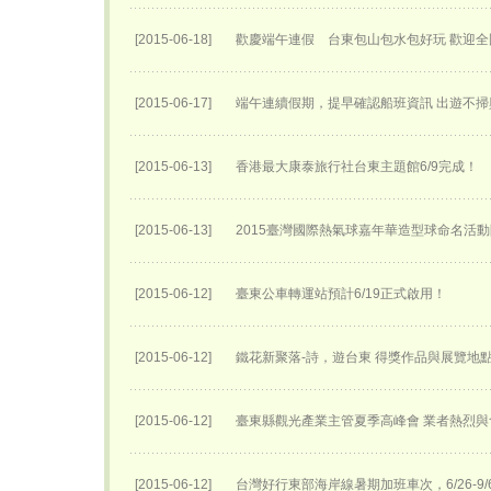
[2015-06-18]
歡慶端午連假 台東包山包水包好玩 歡迎
[2015-06-17]
端午連續假期，提早確認船班資訊 出遊不掃
[2015-06-13]
香港最大康泰旅行社台東主題館6/9完成！
[2015-06-13]
2015臺灣國際熱氣球嘉年華​造型球命名活動
[2015-06-12]
臺東公車轉運站預計6/19正式啟用！
[2015-06-12]
鐵花新聚落-詩，遊台東 得獎作品與展覽地
[2015-06-12]
臺東縣觀光產業主管夏季高峰會 業者熱烈與
[2015-06-12]
台灣好行東部海岸線暑期加班車次，6/26-9