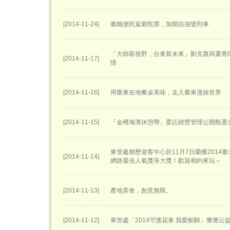
[2014-11-24]
臺鐵便民返鄉投票，加開自強號列車
「大師新視野，台東新未來」劉克襄與蕭青
[2014-11-17]
情
[2014-11-16]
用臺東在地餐桌美味，走入臺東漫旅世界
[2014-11-15]
「金樽海濱休憩帶」委託經營管理公開甄選
東管處都歷遊客中心於11月7日榮獲2014
[2014-11-14]
網路最佳人氣獎等大獎！歡迎相約來玩～
[2014-11-13]
產地美食，創意無限。
[2014-11-12]
東管處「2014守護花東 我愛船騎」響應公