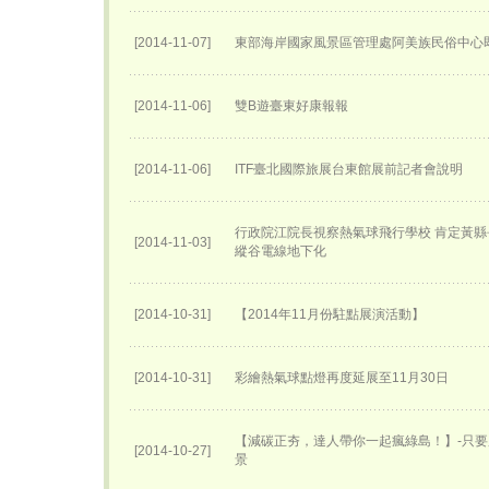
[2014-11-07]
東部海岸國家風景區管理處阿美族民俗中心
[2014-11-06]
雙B遊臺東好康報報
[2014-11-06]
ITF臺北國際旅展台東館展前記者會說明
行政院江院長視察熱氣球飛行學校 肯定黃縣
[2014-11-03]
縱谷電線地下化
[2014-10-31]
【2014年11月份駐點展演活動】
[2014-10-31]
彩繪熱氣球點燈再度延展至11月30日
【減碳正夯，達人帶你一起瘋綠島！】-只
[2014-10-27]
景