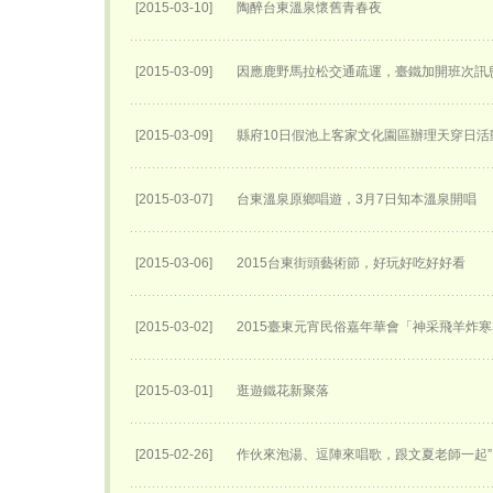
[2015-03-10]
陶醉台東溫泉懷舊青春夜
[2015-03-09]
因應鹿野馬拉松交通疏運，臺鐵加開班次訊
[2015-03-09]
縣府10日假池上客家文化園區辦理天穿日活
[2015-03-07]
台東溫泉原鄉唱遊，3月7日知本溫泉開唱
[2015-03-06]
2015台東街頭藝術節，好玩好吃好好看
[2015-03-02]
2015臺東元宵民俗嘉年華會「神采飛羊炸
[2015-03-01]
逛遊鐵花新聚落
[2015-02-26]
作伙來泡湯、逗陣來唱歌，跟文夏老師一起”