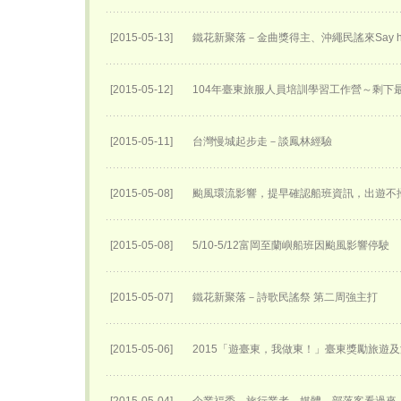
[2015-05-13]
鐵花新聚落－金曲獎得主、沖繩民謠來Say h
[2015-05-12]
104年臺東旅服人員培訓學習工作營～剩下
[2015-05-11]
台灣慢城起步走－談鳳林經驗
[2015-05-08]
颱風環流影響，提早確認船班資訊，出遊不
[2015-05-08]
5/10-5/12富岡至蘭嶼船班因颱風影響停駛
[2015-05-07]
鐵花新聚落－詩歌民謠祭 第二周強主打
[2015-05-06]
2015「遊臺東，我做東！」臺東獎勵旅遊