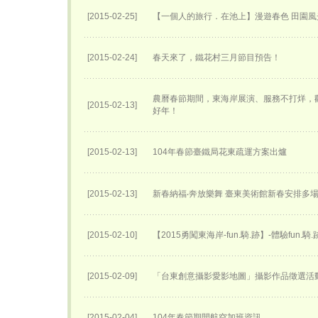
[2015-02-25]
【一個人的旅行．在池上】漫遊春色 田園風
[2015-02-24]
春天來了，鐵花村三月節目預告！
農曆春節期間，東海岸展演、服務不打烊，
[2015-02-13]
好年！
[2015-02-13]
104年春節臺鐵局花東疏運方案出爐
[2015-02-13]
新春納福‧奔放樂舞 臺東美術館新春安排多
[2015-02-10]
【2015勇闖東海岸-fun.騎.跡】-體驗fun.騎
[2015-02-09]
「台東創意攝影愛影地圖」攝影作品徵選活
[2015-02-04]
104年春節期間航空加班資訊