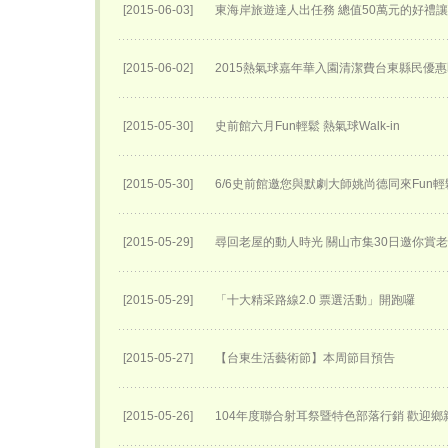
[2015-06-03]
東海岸旅遊達人出任務 總值50萬元的好禮
[2015-06-02]
2015熱氣球嘉年華入園清潔費台東縣民優
[2015-05-30]
史前館六月Fun輕鬆 熱氣球Walk-in
[2015-05-30]
6/6史前館邀您與默劇大師姚尚德同來Fun輕
[2015-05-29]
尋回老屋的動人時光 關山市集30日邀你賞
[2015-05-29]
「十大精采路線2.0 票選活動」開跑囉
[2015-05-27]
【台東生活藝術節】本周節目預告
[2015-05-26]
104年度聯合射耳祭暨特色部落行銷 歡迎