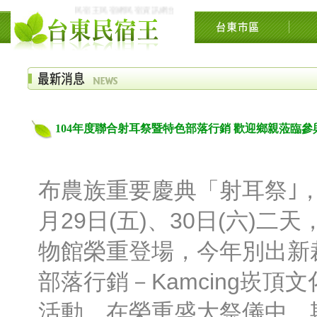
民宿王民宿網民宿資訊網台東花東花蓮綠島民宿住宿旅遊景點交流網
104年度聯合射耳祭暨特色部落行銷 歡迎鄉親蒞臨參
布農族重要慶典「射耳祭｣，
月29日(五)、30日(六)
物館榮重登場，今年別出新
部落行銷－Kamcing崁頂
活動，在榮重盛大祭儀中，