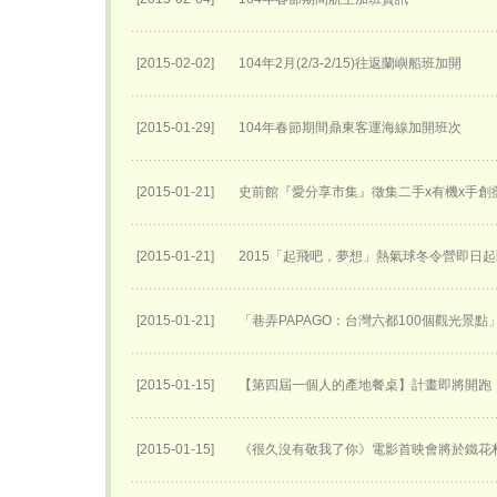
[2015-02-02]
104年2月(2/3-2/15)往返蘭嶼船班加開
[2015-01-29]
104年春節期間鼎東客運海線加開班次
[2015-01-21]
史前館『愛分享市集』徵集二手x有機x手創
[2015-01-21]
2015「起飛吧，夢想」熱氣球冬令營即日
[2015-01-21]
「巷弄PAPAGO：台灣六都100個觀光景點
[2015-01-15]
【第四屆一個人的產地餐桌】計畫即將開跑
[2015-01-15]
《很久沒有敬我了你》電影首映會將於鐵花