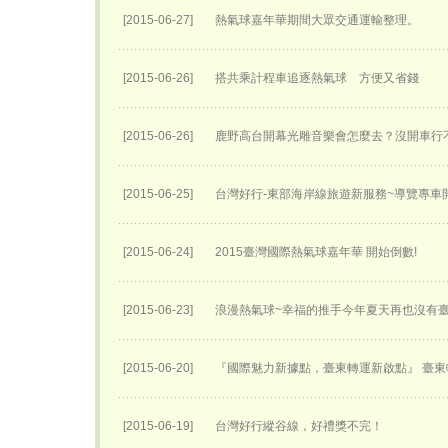
[2015-06-27]
熱氣球嘉年華期間大眾交通運輸整理。
[2015-06-26]
搭共乘計程車追逐熱氣球 方便又省錢
[2015-06-26]
鹿野高台開幕光雕音樂會怎麼去？沒開車行
[2015-06-25]
台灣好行-東部海岸線旅遊新服務~導覽專車開
[2015-06-24]
2015臺灣國際熱氣球嘉年華 開始倒數!
[2015-06-23]
浪漫熱氣球~幸福的推手今年夏天再也沒有
[2015-06-20]
『國際魅力新據點，臺東轉運新啟點』 臺東轉
[2015-06-19]
台灣好行縱谷線，好禮獎不完！