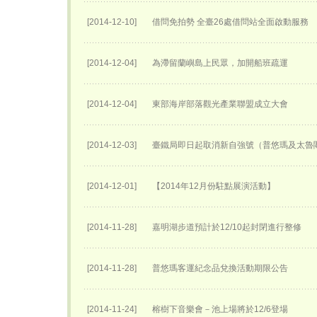
[2014-12-10]
借問免拍勢 全臺26處借問站全面啟動服務
[2014-12-04]
為滯留蘭嶼島上民眾，加開船班疏運
[2014-12-04]
東部海岸部落觀光產業聯盟成立大會
[2014-12-03]
臺鐵局即日起取消新自強號（普悠瑪及太魯
[2014-12-01]
【2014年12月份駐點展演活動】
[2014-11-28]
嘉明湖步道預計於12/10起封閉進行整修
[2014-11-28]
普悠瑪客運紀念品兌換活動期限公告
[2014-11-24]
榕樹下音樂會－池上場將於12/6登場