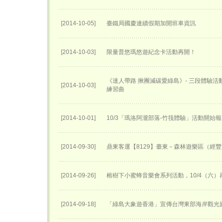
[2014-10-05]
臺鐵局國慶連續假期加開班車資訊
[2014-10-03]
限量普悠瑪悠遊紀念卡活動再開！
《達人帶路 揪團減碳愛綠島》- 三段體驗
[2014-10-03]
練習曲
[2014-10-01]
10/3「瑪洛阿瀧部落-竹筏體驗」活動開始
[2014-09-30]
鼎東客運【8129】臺東－森林遊樂區（經
[2014-09-26]
榕樹下小蜜蜂音樂會系列活動，10/4（六）
[2014-09-18]
「綠島大象遊香港」宣傳台灣東部海岸觀光