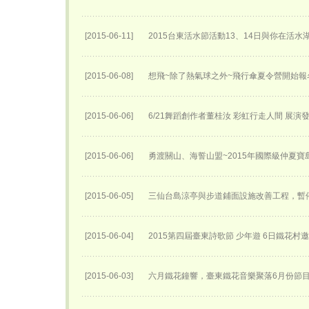
[2015-06-11]
2015台東活水節活動13、14日與你在活
[2015-06-08]
想飛~除了熱氣球之外~飛行傘夏令營開始報名
[2015-06-06]
6/21舞蹈創作者董桂汝 彩虹行走人間 展演
[2015-06-06]
勇渡關山、海誓山盟~2015年國際級仲夏
[2015-06-05]
三仙台島涼亭與步道鋪面設施改善工程，暫
[2015-06-04]
2015第四屆臺東詩歌節 少年遊 6日鐵花村
[2015-06-03]
六月鐵花鐘響，臺東鐵花音樂聚落6月份節