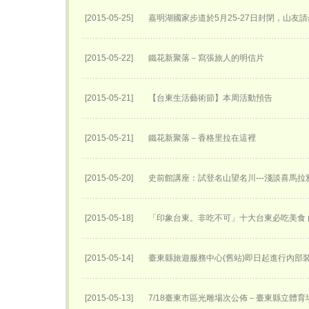
[2015-05-25]
嘉明湖國家步道於5月25-27日封閉，山友請
[2015-05-22]
鐵花新聚落－寫張旅人的明信片
[2015-05-21]
【台東生活藝術節】本周活動預告
[2015-05-21]
鐵花新聚落－香格里拉在這裡
[2015-05-20]
史前館講座：試登名山望名川---淺談喜馬
[2015-05-18]
「印象台東。非吃不可」十大台東必吃美食
[2015-05-14]
臺東縣旅遊服務中心(舊站)即日起進行內部
[2015-05-13]
7/18臺東市區光雕場次公佈－臺東縣立體育