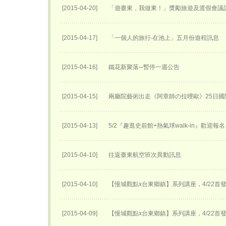
[2015-04-20]
「遊臺東，我做東！」獎勵旅遊及渡假會議
[2015-04-17]
「一個人的旅行‧在池上」五月份遊程訊息
[2015-04-16]
鐵花新聚落─暫停一週公告
[2015-04-15]
兩廳院藝術出走《阿章師の拉哩歐》25日國
[2015-04-13]
5/2『趣逛史前館+熱氣球walk-in』歡迎報
[2015-04-10]
往返臺東航空班次異動訊息
[2015-04-10]
【慢城觀點x台東鄉鎮】系列講座，4/22首
[2015-04-09]
【慢城觀點x台東鄉鎮】系列講座，4/22首