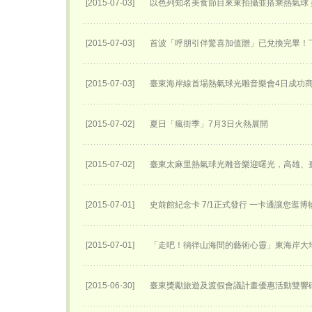
[2015-07-03]
以色列知名美食節目來東拍攝並搭乘熱氣球
[2015-07-03]
首波「呼朋引伴驚喜加值贈」已兌換完畢！
[2015-07-03]
臺東海岸線首場熱氣球光雕音樂會4日成功
[2015-07-02]
夏日「瘋街季」7月3日火熱展開
[2015-07-02]
臺東太麻里熱氣球光雕音樂迎曙光，高雄、
[2015-07-01]
史前館紀念卡 7/1正式發行 一卡通讓您逛
[2015-07-01]
「走吧！徜徉山海間的藝術心靈」東海岸大
[2015-06-30]
臺東獎勵旅遊及渡假會議計畫優惠活動雙響