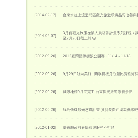
[2014-02-17]
台東水往上流遊憩區觀光旅遊環境品質改善與
3月份觀光旅服從業人員培訓計畫系列課程 x 講座
[2014-02-07]
至2月28日截止報名!
[2012-09-26]
2012臺灣國際衝浪公開賽 - 11/14～11/18
[2012-09-26]
9月29日航向美好─蘭嶼拼板舟划船比賽暨海
[2012-09-26]
國際地標9月底完工 台東觀光旅遊添新景點
[2012-09-26]
綠島低碳觀光悠遊計畫-黃縣長歡迎鄉親低碳
[2012-01-02]
臺東縣政府春節旅遊服務不打烊