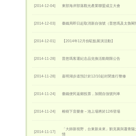
[2014-12-04]
東部海岸部落觀光產業聯盟成立大會
[2014-12-03]
臺鐵局即日起取消新自強號（普悠瑪及太魯閣
[2014-12-01]
【2014年12月份駐點展演活動】
[2014-11-28]
普悠瑪客運紀念品兌換活動期限公告
[2014-11-28]
嘉明湖步道預計於12/10起封閉進行整修
[2014-11-24]
臺鐵便民返鄉投票，加開自強號列車
[2014-11-24]
榕樹下音樂會－池上場將於12/6登場
「大師新視野，台東新未來」劉克襄與蕭青陽
[2014-11-17]
情