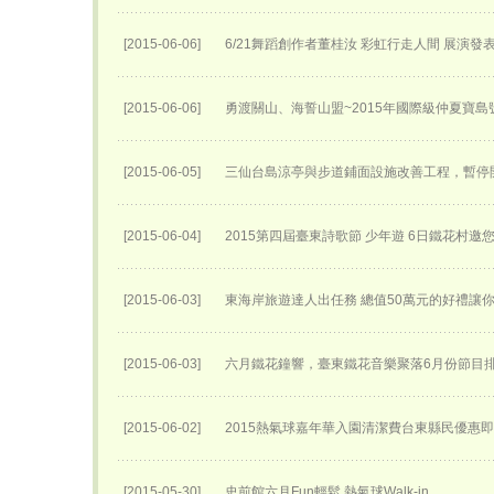
[2015-06-06]
6/21舞蹈創作者董桂汝 彩虹行走人間 展演發
[2015-06-06]
勇渡關山、海誓山盟~2015年國際級仲夏寶島
[2015-06-05]
三仙台島涼亭與步道鋪面設施改善工程，暫停
[2015-06-04]
2015第四屆臺東詩歌節 少年遊 6日鐵花村邀
[2015-06-03]
東海岸旅遊達人出任務 總值50萬元的好禮讓
[2015-06-03]
六月鐵花鐘響，臺東鐵花音樂聚落6月份節目
[2015-06-02]
2015熱氣球嘉年華入園清潔費台東縣民優惠
[2015-05-30]
史前館六月Fun輕鬆 熱氣球Walk-in