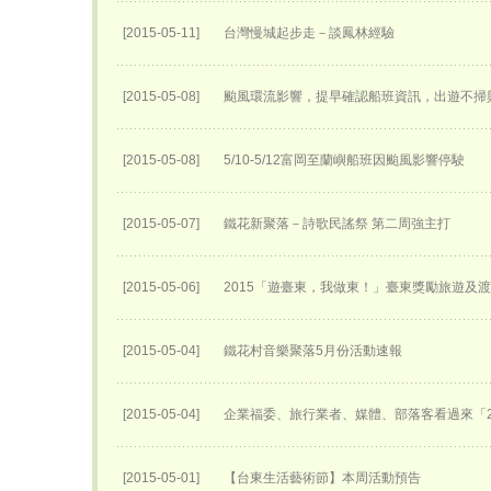
[2015-05-11]
台灣慢城起步走－談鳳林經驗
[2015-05-08]
颱風環流影響，提早確認船班資訊，出遊不掃
[2015-05-08]
5/10-5/12富岡至蘭嶼船班因颱風影響停駛
[2015-05-07]
鐵花新聚落－詩歌民謠祭 第二周強主打
[2015-05-06]
2015「遊臺東，我做東！」臺東獎勵旅遊及
[2015-05-04]
鐵花村音樂聚落5月份活動速報
[2015-05-04]
企業福委、旅行業者、媒體、部落客看過來「2
[2015-05-01]
【台東生活藝術節】本周活動預告