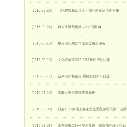
[2015-03-26]
【唱在鐵花四月天】鐵花新聚落活動報報
[2015-03-24]
台東生活藝術節 4/1全面開始
[2015-03-16]
星光滿天的知本溫泉金曲浪漫夜
[2015-03-13]
文化百老匯3/13-3/15晚間活動快報
[2015-03-11]
台東街頭藝術節 壓軸好戲不可錯過
[2015-03-10]
陶醉台東溫泉懷舊青春夜
[2015-03-09]
縣府10日假池上客家文化園區辦理天穿日活動
[2015-03-09]
因應鹿野馬拉松交通疏運，臺鐵加開班次訊息