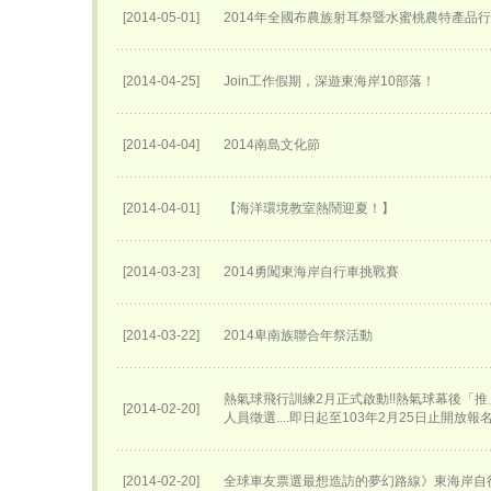
[2014-05-01]
2014年全國布農族射耳祭暨水蜜桃農特產品
[2014-04-25]
Join工作假期，深遊東海岸10部落！
[2014-04-04]
2014南島文化節
[2014-04-01]
【海洋環境教室熱鬧迎夏！】
[2014-03-23]
2014勇闖東海岸自行車挑戰賽
[2014-03-22]
2014卑南族聯合年祭活動
熱氣球飛行訓練2月正式啟動!!熱氣球幕後「
[2014-02-20]
人員徵選....即日起至103年2月25日止開放報
[2014-02-20]
全球車友票選最想造訪的夢幻路線》東海岸自