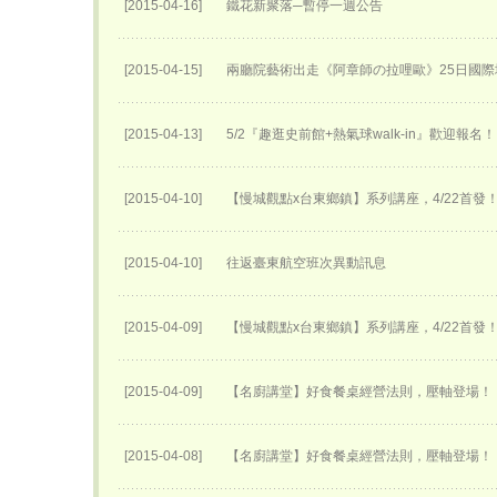
[2015-04-16]
鐵花新聚落─暫停一週公告
[2015-04-15]
兩廳院藝術出走《阿章師の拉哩歐》25日國際
[2015-04-13]
5/2『趣逛史前館+熱氣球walk-in』歡迎報名！
[2015-04-10]
【慢城觀點x台東鄉鎮】系列講座，4/22首發
[2015-04-10]
往返臺東航空班次異動訊息
[2015-04-09]
【慢城觀點x台東鄉鎮】系列講座，4/22首發
[2015-04-09]
【名廚講堂】好食餐桌經營法則，壓軸登場！
[2015-04-08]
【名廚講堂】好食餐桌經營法則，壓軸登場！