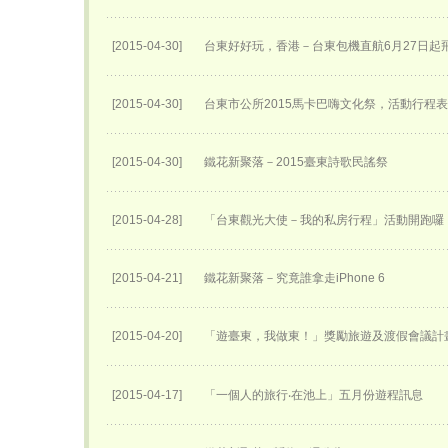
[2015-04-30]
台東好好玩，香港－台東包機直航6月27日​起
[2015-04-30]
台東市公所2015馬卡巴嗨文化祭，活動行程
[2015-04-30]
鐵花新聚落－2015臺東詩歌民謠祭
[2015-04-28]
「台東觀光大使－我的私房行程」活動開跑囉
[2015-04-21]
鐵花新聚落－究竟誰拿走iPhone 6
[2015-04-20]
「遊臺東，我做東！」獎勵旅遊及渡假會議計
[2015-04-17]
「一個人的旅行‧在池上」五月份遊程訊息