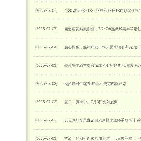
[2015-07-07]
台20線153K~184.7K自7月7日18時預警性
[2015-07-07]
因受蓮花颱風影響，7/7~7/8熱氣球嘉年華活
[2015-07-04]
貼心提醒，熱氣球嘉年華入園車輛清潔費須知
[2015-07-03]
臺東海岸線首場熱氣球光雕音樂會4日成功商
[2015-07-03]
炎炎夏日何處去 最Cool史前館歡迎您
[2015-07-03]
夏日「瘋街季」7月3日火熱展開
[2015-07-03]
以色列知名美食節目來東拍攝並搭乘熱氣球 
[2015-07-03]
首波「呼朋引伴驚喜加值贈」已兌換完畢！下