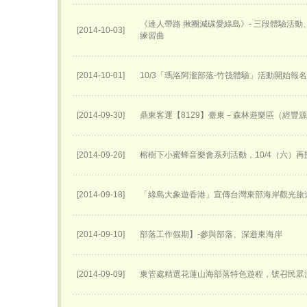
《達人帶路 揪團減碳愛綠島》- 三段體驗活
[2014-10-03]
練習曲
[2014-10-01]
10/3「瑪洛阿瀧部落-竹筏體驗」活動開始報
[2014-09-30]
鼎東客運【8129】臺東－森林遊樂區（經豐
[2014-09-26]
榕樹下小蜜蜂音樂會系列活動，10/4（六）再
[2014-09-18]
「綠島大象遊香港」宣傳台灣東部海岸觀光旅
[2014-09-10]
部落工作假期】-參與部落、深遊東海岸
[2014-09-09]
東管處精選花蓮山海部落特色遊程，號召民眾