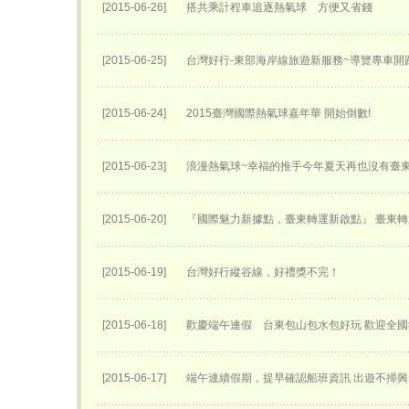
[2015-06-26]
搭共乘計程車追逐熱氣球 方便又省錢
[2015-06-25]
台灣好行-東部海岸線旅遊新服務~導覽專車開跑
[2015-06-24]
2015臺灣國際熱氣球嘉年華 開始倒數!
[2015-06-23]
浪漫熱氣球~幸福的推手今年夏天再也沒有臺
[2015-06-20]
『國際魅力新據點，臺東轉運新啟點』 臺東轉運
[2015-06-19]
台灣好行縱谷線，好禮獎不完！
[2015-06-18]
歡慶端午連假 台東包山包水包好玩 歡迎全
[2015-06-17]
端午連續假期，提早確認船班資訊 出遊不掃興