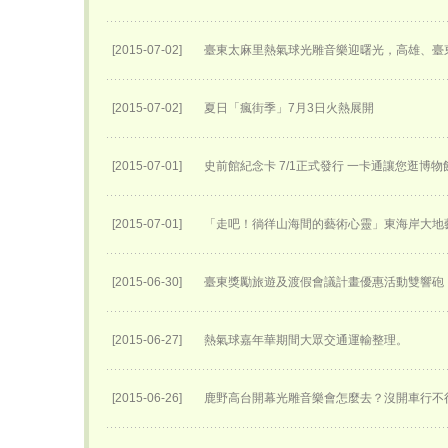
[2015-07-02]
臺東太麻里熱氣球光雕音樂迎曙光，高雄、臺
[2015-07-02]
夏日「瘋街季」7月3日火熱展開
[2015-07-01]
史前館紀念卡 7/1正式發行 一卡通讓您逛博
[2015-07-01]
「走吧！徜徉山海間的藝術心靈」東海岸大地
[2015-06-30]
臺東獎勵旅遊及渡假會議計畫優惠活動雙響砲
[2015-06-27]
熱氣球嘉年華期間大眾交通運輸整理。
[2015-06-26]
鹿野高台開幕光雕音樂會怎麼去？沒開車行不