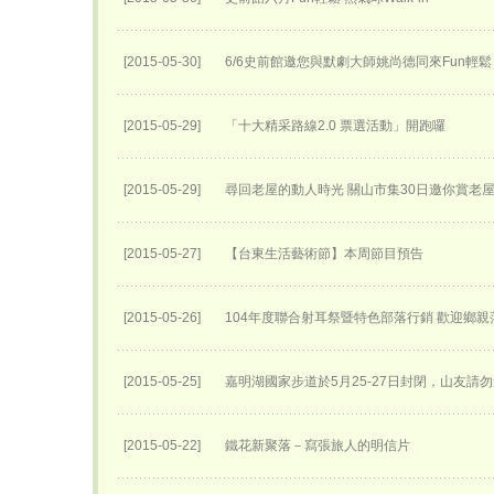
[2015-05-30]
6/6史前館邀您與默劇大師姚尚德同來Fun輕鬆
[2015-05-29]
「十大精采路線2.0 票選活動」開跑囉
[2015-05-29]
尋回老屋的動人時光 關山市集30日邀你賞老
[2015-05-27]
【台東生活藝術節】本周節目預告
[2015-05-26]
104年度聯合射耳祭暨特色部落行銷 歡迎鄉親
[2015-05-25]
嘉明湖國家步道於5月25-27日封閉，山友請勿
[2015-05-22]
鐵花新聚落－寫張旅人的明信片