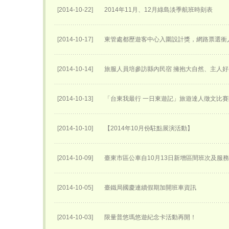
[2014-10-22]
2014年11月、12月綠島淡季航班時刻表
[2014-10-17]
東管處都歷遊客中心入圍設計獎，網路票選衝
[2014-10-14]
旅服人員培參訪縣內民宿 擁抱大自然、主人
[2014-10-13]
「台東我最行 一日東遊記」旅遊達人徵文比
[2014-10-10]
【2014年10月份駐點展演活動】
[2014-10-09]
臺東市區公車自10月13日新增區間班次及服
[2014-10-05]
臺鐵局國慶連續假期加開班車資訊
[2014-10-03]
限量普悠瑪悠遊紀念卡活動再開！