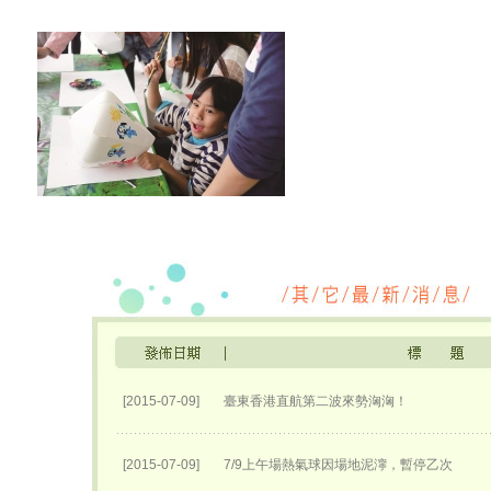
[2015-07-09]
臺東香港直航第二波來勢洶洶！
[2015-07-09]
7/9上午場熱氣球因場地泥濘，暫停乙次