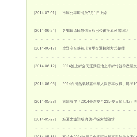
[2014-07-01]
市區公車即將於7月1日上線
[2014-06-24]
各鄉鎮原民祭儀日程已公佈於原民處網站
[2014-06-17]
鹿野高台熱氣球會場交通接駁方式整理
[2014-06-12]
2014池上鄉全民運動暨池上米鄉竹筏季產業
[2014-06-05]
2014台灣熱氣球嘉年華入園停車收費、縣民1
[2014-05-28]
東部海岸「2014臺灣夏至235-夏日節活動」
[2014-05-27]
鯨夏之旅讚成功 海洋探索體驗營