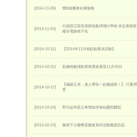
[2014-11-06]
雙B遊臺東好康報報
行政院江院長視察熱氣球飛行學校 肯定黃縣長
[2014-11-03]
縱谷電線地下化
[2014-10-31]
【2014年11月份駐點展演活動】
[2014-10-31]
彩繪熱氣球點燈再度延展至11月30日
【減碳正夯，達人帶你一起瘋綠島！】-只要
[2014-10-27]
景
[2014-10-24]
即日起市區公車增加停靠站榮民醫院
[2014-10-23]
榕樹下小蜜蜂音樂會系列活動最新訊息