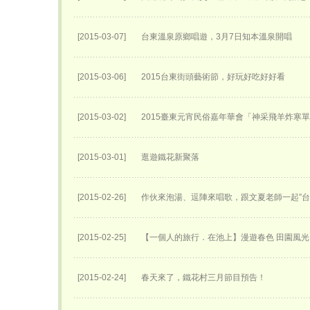
[2015-03-07]
台東溫泉原鄉唱遊，3月7日知本溫泉開唱
[2015-03-06]
2015台東街頭藝術節，好玩好吃好好看
[2015-03-02]
2015臺東元宵民俗嘉年華會「神采飛羊炸寒
[2015-03-01]
逛遊鐵花新聚落
[2015-02-26]
作伙來泡湯、逗陣來唱歌，跟文夏老師一起”台
[2015-02-25]
【一個人的旅行．在池上】漫遊春色 田園風光
[2015-02-24]
春天來了，鐵花村三月節目預告！