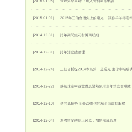
[2015-01-05]
金峰溫泉重建中 進入管制區需申請
[2015-01-01]
2015年三仙台指尖上的曙光— 讓你羊羊得意
[2014-12-31]
跨年期間鐵花村攤商明細
[2014-12-31]
跨年活動總整理
[2014-12-24]
三仙台捕捉2014本島第一道曙光 讓你幸福成
[2014-12-22]
熱氣球空中遊覽優惠暨熱氣球嘉年華嘉賓現蹤
[2014-12-10]
借問免拍勢 全臺26處借問站全面啟動服務
[2014-12-04]
為滯留蘭嶼島上民眾，加開船班疏運