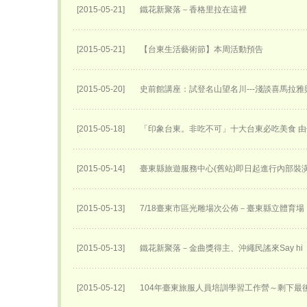
[2015-05-21]
鐵花新聚落－香格里拉在這裡
[2015-05-21]
【台東生活藝術節】本周活動預告
[2015-05-20]
史前館講座：試登名山望名川---淺談喜馬拉雅
[2015-05-18]
「印象台東。非吃不可」十大台東必吃美食 
[2015-05-14]
臺東縣旅遊服務中心(舊站)即日起進行內部裝
[2015-05-13]
7/18臺東市區光雕場次公佈－臺東縣立體育場
[2015-05-13]
鐵花新聚落－金曲獎得主、沖繩民謠來Say hi
[2015-05-12]
104年臺東旅服人員培訓學習工作營～剩下最