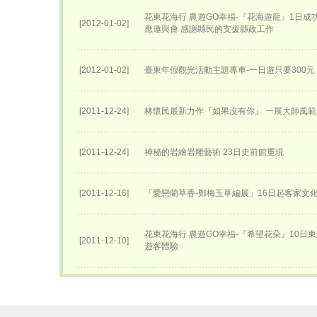
花東花海行 農遊GO幸福-『花海遊龍』1日成
[2012-01-02]
應邀與會 感謝縣民的支援縣政工作
[2012-01-02]
臺東年假觀光活動主題專車-一日遊只要300元
[2011-12-24]
林懷民最新力作『如果沒有你』 一展大師風範
[2011-12-24]
神秘的岩繪岩雕藝術 23日史前館重現
[2011-12-16]
「愛戀藺草香-鄭梅玉草編展」16日起客家文
花東花海行 農遊GO幸福-『希望花朵』10日
[2011-12-10]
遊客體驗