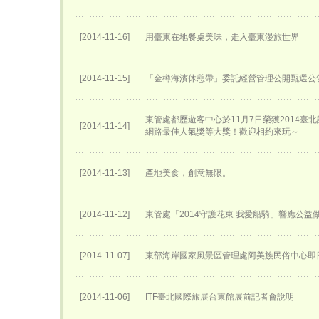
[2014-11-16]
用臺東在地餐桌美味，走入臺東漫旅世界
[2014-11-15]
「金樽海濱休憩帶」委託經營管理公開甄選公
東管處都歷遊客中心於11月7日榮獲2014臺
[2014-11-14]
網路最佳人氣獎等大獎！歡迎相約來玩～
[2014-11-13]
產地美食，創意無限。
[2014-11-12]
東管處「2014守護花東 我愛船騎」響應公益
[2014-11-07]
東部海岸國家風景區管理處阿美族民俗中心即
[2014-11-06]
ITF臺北國際旅展台東館展前記者會說明