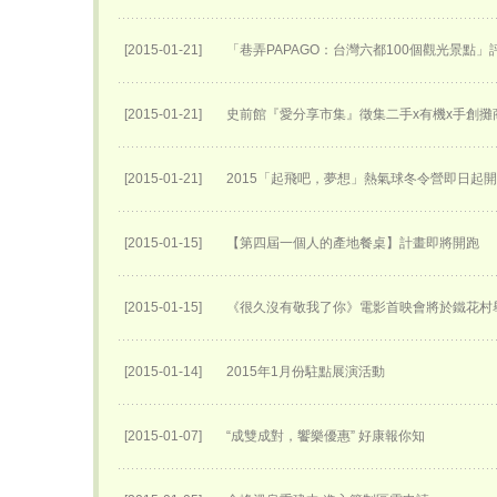
[2015-01-21]
「巷弄PAPAGO：台灣六都100個觀光景點」
[2015-01-21]
史前館『愛分享市集』徵集二手x有機x手創攤
[2015-01-21]
2015「起飛吧，夢想」熱氣球冬令營即日起
[2015-01-15]
【第四屆一個人的產地餐桌】計畫即將開跑
[2015-01-15]
《很久沒有敬我了你》電影首映會將於鐵花村
[2015-01-14]
2015年1月份駐點展演活動
[2015-01-07]
“成雙成對，饗樂優惠” 好康報你知