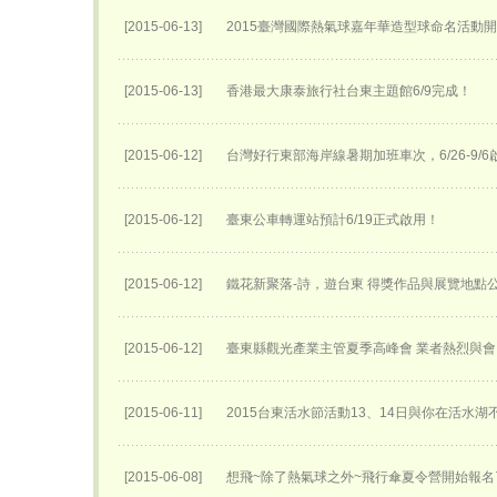
[2015-06-13]
2015臺灣國際熱氣球嘉年華​造型球命名活動開始
[2015-06-13]
香港最大康泰旅行社台東主題館6/9完成！
[2015-06-12]
台灣好行東部海岸線暑期加班車次，6/26-9/6
[2015-06-12]
臺東公車轉運站預計6/19正式啟用！
[2015-06-12]
鐵花新聚落-詩，遊台東 得獎作品與展覽地點
[2015-06-12]
臺東縣觀光產業主管夏季高峰會 業者熱烈與會
[2015-06-11]
2015台東活水節活動13、14日與你在活水湖
[2015-06-08]
想飛~除了熱氣球之外~飛行傘夏令營開始報名了