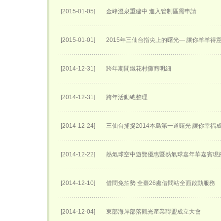
[2015-01-05]
金峰溫泉重建中 進入管制區需申請
[2015-01-01]
2015年三仙台指尖上的曙光— 讓你羊羊得
[2014-12-31]
跨年期間鐵花村攤商明細
[2014-12-31]
跨年活動總整理
[2014-12-24]
三仙台捕捉2014本島第一道曙光 讓你幸福
[2014-12-22]
熱氣球空中遊覽優惠暨熱氣球嘉年華嘉賓現
[2014-12-10]
借問免拍勢 全臺26處借問站全面啟動服務
[2014-12-04]
東部海岸部落觀光產業聯盟成立大會