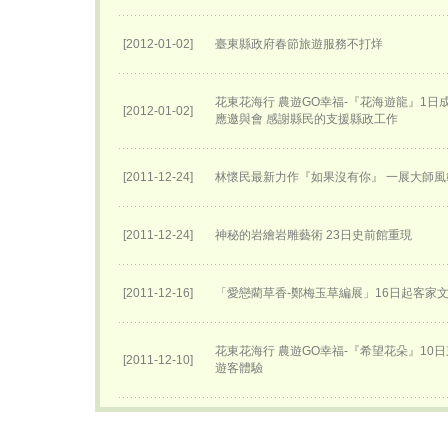
[2012-01-02]
臺東縣政府春節旅遊服務不打烊
花東花海行 農遊GO幸福-『花海遊龍』1日
[2012-01-02]
應邀與會 感謝縣民的支援縣政工作
[2011-12-24]
林懷民最新力作『如果沒有你』 一展大師風
[2011-12-24]
神秘的岩繪岩雕藝術 23日史前館重現
[2011-12-16]
「愛戀藺草香-鄭梅玉草編展」16日起客家
花東花海行 農遊GO幸福-『希望花朵』10
[2011-12-10]
遊客體驗