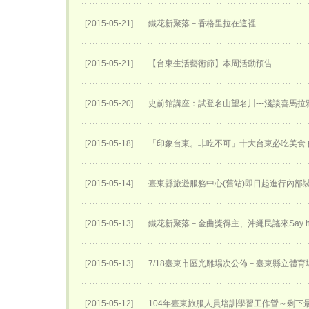
[2015-05-21]
鐵花新聚落－香格里拉在這裡
[2015-05-21]
【台東生活藝術節】本周活動預告
[2015-05-20]
史前館講座：試登名山望名川---淺談喜馬
[2015-05-18]
「印象台東。非吃不可」十大台東必吃美食
[2015-05-14]
臺東縣旅遊服務中心(舊站)即日起進行內部
[2015-05-13]
鐵花新聚落－金曲獎得主、沖繩民謠來Say h
[2015-05-13]
7/18臺東市區光雕場次公佈－臺東縣立體育
[2015-05-12]
104年臺東旅服人員培訓學習工作營～剩下