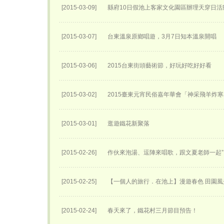
[2015-03-09]
縣府10日假池上客家文化園區辦理天穿日活
[2015-03-07]
台東溫泉原鄉唱遊，3月7日知本溫泉開唱
[2015-03-06]
2015台東街頭藝術節，好玩好吃好好看
[2015-03-02]
2015臺東元宵民俗嘉年華會「神采飛羊炸
[2015-03-01]
逛遊鐵花新聚落
[2015-02-26]
作伙來泡湯、逗陣來唱歌，跟文夏老師一起”
[2015-02-25]
【一個人的旅行．在池上】漫遊春色 田園風
[2015-02-24]
春天來了，鐵花村三月節目預告！