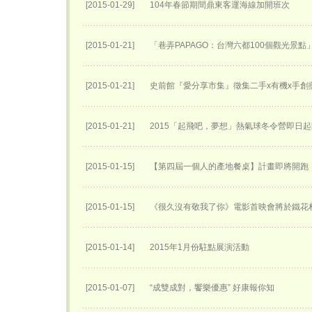
[2015-01-29]
104年春節期間鼎東客運海線加開班次
[2015-01-21]
「巷弄PAPAGO：台灣六都100個觀光景點
[2015-01-21]
史前館『愛分享市集』徵集二手x有機x手創
[2015-01-21]
2015「起飛吧，夢想」熱氣球冬令營即日
[2015-01-15]
【第四屆一個人的產地餐桌】計畫即將開跑
[2015-01-15]
《很久沒有敬我了你》電影首映會將於鐵花
[2015-01-14]
2015年1月份駐點展演活動
[2015-01-07]
“成雙成對，饗樂優惠” 好康報你知