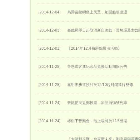
[2014-12-04]
為滯留蘭嶼島上民眾，加開船班疏運
[2014-12-03]
臺鐵局即日起取消新自強號（普悠瑪及太魯
[2014-12-01]
【2014年12月份駐點展演活動】
[2014-11-28]
普悠瑪客運紀念品兌換活動期限公告
[2014-11-28]
嘉明湖步道預計於12/10起封閉進行整修
[2014-11-24]
臺鐵便民返鄉投票，加開自強號列車
[2014-11-24]
榕樹下音樂會－池上場將於12/6登場
「大師新視野，台東新未來」劉克襄與蕭青