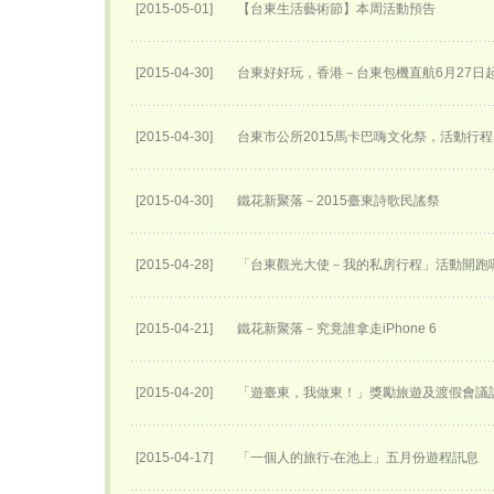
[2015-05-01]
【台東生活藝術節】本周活動預告
[2015-04-30]
台東好好玩，香港－台東包機直航6月27日​
[2015-04-30]
台東市公所2015馬卡巴嗨文化祭，活動行
[2015-04-30]
鐵花新聚落－2015臺東詩歌民謠祭
[2015-04-28]
「台東觀光大使－我的私房行程」活動開跑
[2015-04-21]
鐵花新聚落－究竟誰拿走iPhone 6
[2015-04-20]
「遊臺東，我做東！」獎勵旅遊及渡假會議
[2015-04-17]
「一個人的旅行‧在池上」五月份遊程訊息