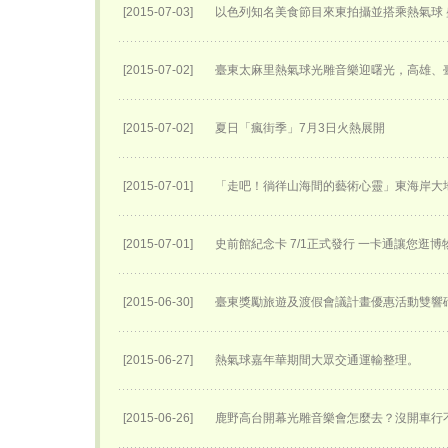
[2015-07-03]
以色列知名美食節目來東拍攝並搭乘熱氣球
[2015-07-02]
臺東太麻里熱氣球光雕音樂迎曙光，高雄、
[2015-07-02]
夏日「瘋街季」7月3日火熱展開
[2015-07-01]
「走吧！徜徉山海間的藝術心靈」東海岸大
[2015-07-01]
史前館紀念卡 7/1正式發行 一卡通讓您逛
[2015-06-30]
臺東獎勵旅遊及渡假會議計畫優惠活動雙響
[2015-06-27]
熱氣球嘉年華期間大眾交通運輸整理。
[2015-06-26]
鹿野高台開幕光雕音樂會怎麼去？沒開車行