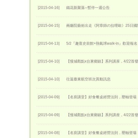
[2015-04-16]
鐵花新聚落─暫停一週公告
[2015-04-15]
兩廳院藝術出走《阿章師の拉哩歐》25日國
[2015-04-13]
5/2『趣逛史前館+熱氣球walk-in』歡迎報
[2015-04-10]
【慢城觀點x台東鄉鎮】系列講座，4/22首
[2015-04-10]
往返臺東航空班次異動訊息
[2015-04-09]
【名廚講堂】好食餐桌經營法則，壓軸登場
[2015-04-09]
【慢城觀點x台東鄉鎮】系列講座，4/22首
[2015-04-08]
【名廚講堂】好食餐桌經營法則，壓軸登場