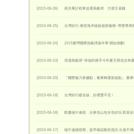
[2015-06-26]
搭共乘計程車追逐熱氣球 方便又省錢
[2015-06-25]
台灣好行-東部海岸線旅遊新服務~導覽專車開
[2015-06-24]
2015臺灣國際熱氣球嘉年華 開始倒數!
[2015-06-23]
浪漫熱氣球~幸福的推手今年夏天再也沒有
[2015-06-20]
『國際魅力新據點，臺東轉運新啟點』 臺東轉
[2015-06-19]
台灣好行縱谷線，好禮獎不完！
[2015-06-18]
歡慶端午連假 台東包山包水包好玩 歡迎
[2015-06-17]
端午連續假期，提早確認船班資訊 出遊不掃