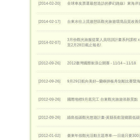
[2014-02-20]
全球車友票選最想造訪的夢幻路線》東海岸
[2014-02-17]
台東水往上流遊憩區觀光旅遊環境品質改善
3月份觀光旅服從業人員培訓計畫系列課程 x 講
[2014-02-07]
至2月28日截止報名!
[2012-09-26]
2012臺灣國際衝浪公開賽 - 11/14～11/18
[2012-09-26]
9月29日航向美好─蘭嶼拼板舟划船比賽暨
[2012-09-26]
國際地標9月底完工 台東觀光旅遊添新景點
[2012-09-26]
綠島低碳觀光悠遊計畫-黃縣長歡迎鄉親低
[2012-01-02]
臺東年假觀光活動主題專車-一日遊只要300