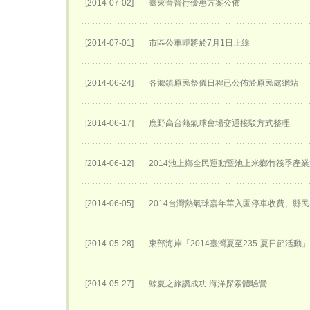
[2014-07-02]
臺東普普行優惠方案公佈
[2014-07-01]
市區公車即將於7月1日上線
[2014-06-24]
各鄉鎮原民祭儀日程已公佈於原民處網站
[2014-06-17]
鹿野高台熱氣球會場交通接駁方式整理
[2014-06-12]
2014池上鄉全民運動暨池上米鄉竹筏季產
[2014-06-05]
2014台灣熱氣球嘉年華入園停車收費、縣民
[2014-05-28]
東部海岸「2014臺灣夏至235-夏日節活動
[2014-05-27]
鯨夏之旅讚成功 海洋探索體驗營