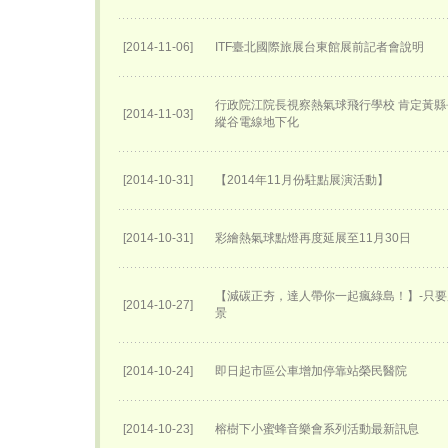
[2014-11-06]
ITF臺北國際旅展台東館展前記者會說明
行政院江院長視察熱氣球飛行學校 肯定黃縣
[2014-11-03]
縱谷電線地下化
[2014-10-31]
【2014年11月份駐點展演活動】
[2014-10-31]
彩繪熱氣球點燈再度延展至11月30日
【減碳正夯，達人帶你一起瘋綠島！】-只
[2014-10-27]
景
[2014-10-24]
即日起市區公車增加停靠站榮民醫院
[2014-10-23]
榕樹下小蜜蜂音樂會系列活動最新訊息