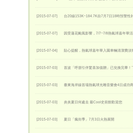
[2015-07-07]
台20線153K~184.7K自7月7日18時預警
[2015-07-07]
因受蓮花颱風影響，7/7~7/8熱氣球嘉年華
[2015-07-04]
貼心提醒，熱氣球嘉年華入園車輛清潔費須
[2015-07-03]
首波「呼朋引伴驚喜加值贈」已兌換完畢！
[2015-07-03]
臺東海岸線首場熱氣球光雕音樂會4日成功
[2015-07-03]
炎炎夏日何處去 最Cool史前館歡迎您
[2015-07-03]
夏日「瘋街季」7月3日火熱展開