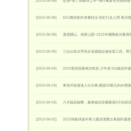
[2015-06-08]
想飛~除了熱氣球之外~飛行傘夏令營開始報名
[2015-06-06]
6/21舞蹈創作者董桂汝 彩虹行走人間 展演
[2015-06-06]
勇渡關山、海誓山盟~2015年國際級仲夏
[2015-06-05]
三仙台島涼亭與步道鋪面設施改善工程，暫
[2015-06-04]
2015第四屆臺東詩歌節 少年遊 6日鐵花村
[2015-06-03]
東海岸旅遊達人出任務 總值50萬元的好禮
[2015-06-03]
六月鐵花鐘響，臺東鐵花音樂聚落6月份節
[2015-06-02]
2015熱氣球嘉年華入園清潔費台東縣民優