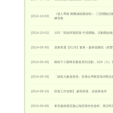
《達人帶路 揪團減碳愛綠島》- 三段體驗
[2014-10-03]
練習曲
[2014-10-01]
10/3「瑪洛阿瀧部落-竹筏體驗」活動開始
[2014-09-30]
鼎東客運【8129】臺東－森林遊樂區（經
[2014-09-26]
榕樹下小蜜蜂音樂會系列活動，10/4（六）
[2014-09-18]
「綠島大象遊香港」宣傳台灣東部海岸觀光
[2014-09-10]
部落工作假期】-參與部落、深遊東海岸
[2014-09-09]
東管處精選花蓮山海部落特色遊程，號召民