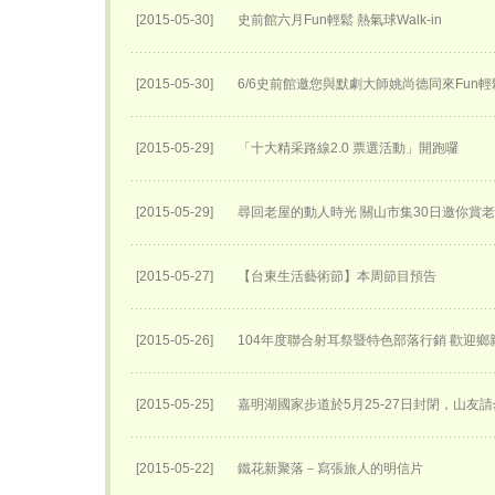
[2015-05-30]
史前館六月Fun輕鬆 熱氣球Walk-in
[2015-05-30]
6/6史前館邀您與默劇大師姚尚德同來Fun輕
[2015-05-29]
「十大精采路線2.0 票選活動」開跑囉
[2015-05-29]
尋回老屋的動人時光 關山市集30日邀你賞
[2015-05-27]
【台東生活藝術節】本周節目預告
[2015-05-26]
104年度聯合射耳祭暨特色部落行銷 歡迎
[2015-05-25]
嘉明湖國家步道於5月25-27日封閉，山友請
[2015-05-22]
鐵花新聚落－寫張旅人的明信片