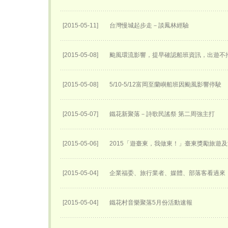
[2015-05-11]
台灣慢城起步走－談鳳林經驗
[2015-05-08]
颱風環流影響，提早確認船班資訊，出遊不
[2015-05-08]
5/10-5/12富岡至蘭嶼船班因颱風影響停駛
[2015-05-07]
鐵花新聚落－詩歌民謠祭 第二周強主打
[2015-05-06]
2015「遊臺東，我做東！」臺東獎勵旅遊
[2015-05-04]
企業福委、旅行業者、媒體、部落客看過來「
[2015-05-04]
鐵花村音樂聚落5月份活動速報