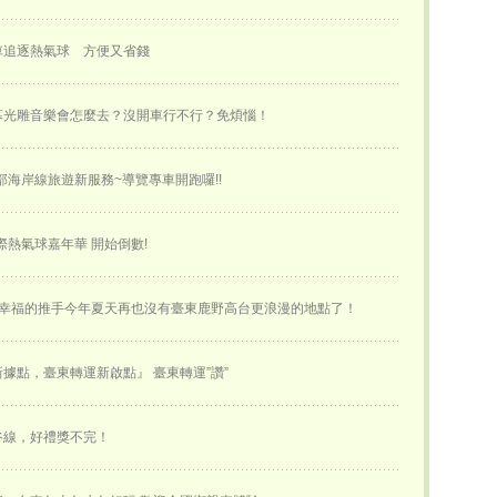
車追逐熱氣球 方便又省錢
幕光雕音樂會怎麼去？沒開車行不行？免煩惱！
部海岸線旅遊新服務~導覽專車開跑囉!!
國際熱氣球嘉年華 開始倒數!
~幸福的推手今年夏天再也沒有臺東鹿野高台更浪漫的地點了！
據點，臺東轉運新啟點』 臺東轉運”讚”
谷線，好禮獎不完！