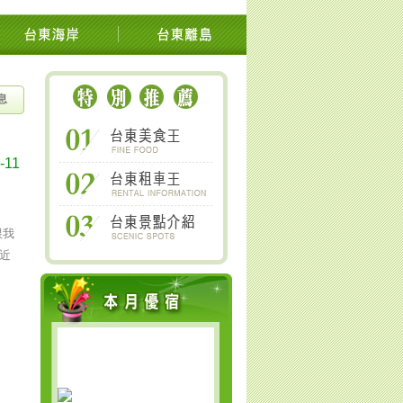
本池上關山鹿野太麻里金針山南橫
息
-11
跟我
近