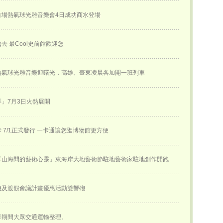
首場熱氣球光雕音樂會4日成功商水登場
去 最Cool史前館歡迎您
熱氣球光雕音樂迎曙光，高雄、臺東凌晨各加開一班列車
」7月3日火熱展開
 7/1正式發行 一卡通讓您逛博物館更方便
徉山海間的藝術心靈」東海岸大地藝術節駐地藝術家駐地創作開跑
遊及渡假會議計畫優惠活動雙響砲
華期間大眾交通運輸整理。