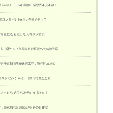
活水節活動13、14日與你在活水湖不見不散！
氣球之外~飛行傘夏令營開始報名了!!
創作者董桂汝 彩虹行走人間 展演發表
誓山盟~2015年國際級仲夏寶島號熱情登場
亭與步道鋪面設施改善工程，暫停開放通知
屆臺東詩歌節 少年遊 6日鐵花村邀您悠遊
人出任務 總值50萬元的好禮讓你抽！
響，臺東鐵花音樂聚落6月份節目排定