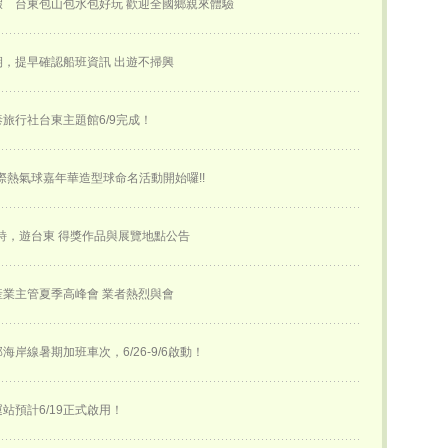
假 台東包山包水包好玩 歡迎全國鄉親來體驗
，提早確認船班資訊 出遊不掃興
旅行社台東主題館6/9完成！
國際熱氣球嘉年華​造型球命名活動開始囉!!
詩，遊台東 得獎作品與展覽地點公告
業主管夏季高峰會 業者熱烈與會
海岸線暑期加班車次，6/26-9/6啟動！
站預計6/19正式啟用！