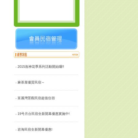
2015洛神花季系列活動開始囉!!
麻茶屋優質民宿～
富麗灣景觀民宿超值住宿
19号月台民宿全新開幕優惠實施中!
岩海民宿全新開幕優惠!