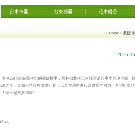
東花東花蓮綠島民宿住宿旅遊景點交流網縱谷海岸飯店溫泉影音墾丁時光迴徑市集知
Home
>
最新消
2015-05
一個申請到慢城-鳳林鎮的關鍵推手，鳳林鎮北林三村社區總幹事李美玲小姐，
認證之後，又如何持續與國際互動，以及在地將進行甚麼樣的努力。希望以更貼
迎大家一起來參加喔！
Wlwxj