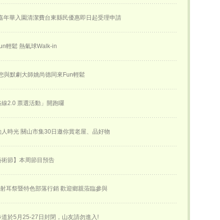
球嘉年華入園清潔費台東縣民優惠即日起受理申請
n輕鬆 熱氣球Walk-in
邀您與默劇大師姚尚德同來Fun輕鬆
線2.0 票選活動」開跑囉
人時光 關山市集30日邀你賞老屋、品好物
藝術節】本周節目預告
合射耳祭暨特色部落行銷 歡迎鄉親蒞臨參與
道於5月25-27日封閉，山友請勿進入!