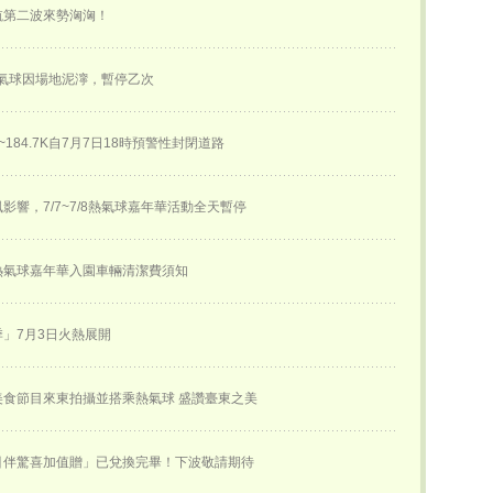
航第二波來勢洶洶！
熱氣球因場地泥濘，暫停乙次
K~184.7K自7月7日18時預警性封閉道路
影響，7/7~7/8熱氣球嘉年華活動全天暫停
熱氣球嘉年華入園車輛清潔費須知
」7月3日火熱展開
美食節目來東拍攝並搭乘熱氣球 盛讚臺東之美
引伴驚喜加值贈」已兌換完畢！下波敬請期待