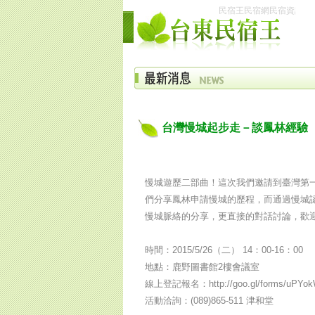
民宿王民宿網民宿資訊網台
台灣慢城起步走－談鳳林經驗
慢城遊歷二部曲！這次我們邀請到臺灣第
們分享鳳林申請慢城的歷程，而通過慢城
慢城脈絡的分享，更直接的對話討論，歡
時間：2015/5/26（二） 14：00-16：00
地點：鹿野圖書館2樓會議室
線上登記報名：http://goo.gl/forms/uPYok
活動洽詢：(089)865-511 津和堂