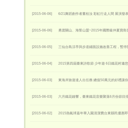
[2015-06-06]
6/21舞蹈創作者董桂汝 彩虹行走人間 展演發
[2015-06-06]
勇渡關山、海誓山盟~2015年國際級仲夏寶島
[2015-06-05]
三仙台島涼亭與步道鋪面設施改善工程，暫停
[2015-06-04]
2015第四屆臺東詩歌節 少年遊 6日鐵花村邀
[2015-06-03]
東海岸旅遊達人出任務 總值50萬元的好禮讓
[2015-06-03]
六月鐵花鐘響，臺東鐵花音樂聚落6月份節目
[2015-06-02]
2015熱氣球嘉年華入園清潔費台東縣民優惠