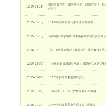
農曆春節期間，東海岸展演、服務不打烊，歡
[2015-02-13]
好年！
[2015-02-13]
104年春節臺鐵局花東疏運方案出爐
[2015-02-13]
新春納福‧奔放樂舞 臺東美術館新春安排多場
[2015-02-10]
【2015勇闖東海岸-fun.騎.跡】-體驗fun.騎.
[2015-02-09]
「台東創意攝影愛影地圖」攝影作品徵選活動
[2015-02-04]
104年春節期間航空加班資訊
[2015-02-02]
104年2月(2/3-2/15)往返蘭嶼船班加開
[2015-01-29]
104年春節期間鼎東客運海線加開班次