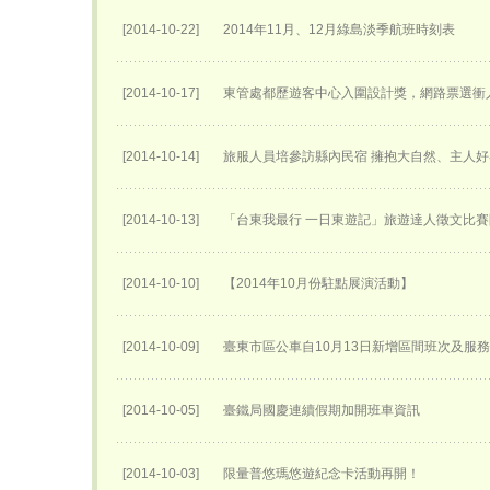
[2014-10-22]
2014年11月、12月綠島淡季航班時刻表
[2014-10-17]
東管處都歷遊客中心入圍設計獎，網路票選衝
[2014-10-14]
旅服人員培參訪縣內民宿 擁抱大自然、主人
[2014-10-13]
「台東我最行 一日東遊記」旅遊達人徵文比
[2014-10-10]
【2014年10月份駐點展演活動】
[2014-10-09]
臺東市區公車自10月13日新增區間班次及服
[2014-10-05]
臺鐵局國慶連續假期加開班車資訊
[2014-10-03]
限量普悠瑪悠遊紀念卡活動再開！