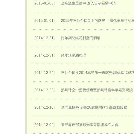
[2015-01-05]
金峰溫泉重建中 進入管制區需申請
[2015-01-01]
2015年三仙台指尖上的曙光— 讓你羊羊得意
[2014-12-31]
跨年期間鐵花村攤商明細
[2014-12-31]
跨年活動總整理
[2014-12-24]
三仙台捕捉2014本島第一道曙光 讓你幸福成
[2014-12-22]
熱氣球空中遊覽優惠暨熱氣球嘉年華嘉賓現蹤
[2014-12-10]
借問免拍勢 全臺26處借問站全面啟動服務
[2014-12-04]
東部海岸部落觀光產業聯盟成立大會