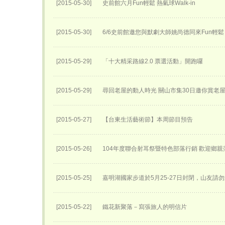
[2015-05-30]
史前館六月Fun輕鬆 熱氣球Walk-in
[2015-05-30]
6/6史前館邀您與默劇大師姚尚德同來Fun輕鬆
[2015-05-29]
「十大精采路線2.0 票選活動」開跑囉
[2015-05-29]
尋回老屋的動人時光 關山市集30日邀你賞老
[2015-05-27]
【台東生活藝術節】本周節目預告
[2015-05-26]
104年度聯合射耳祭暨特色部落行銷 歡迎鄉親
[2015-05-25]
嘉明湖國家步道於5月25-27日封閉，山友請勿
[2015-05-22]
鐵花新聚落－寫張旅人的明信片