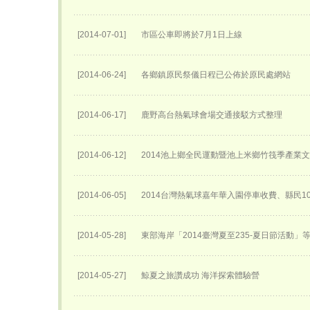
[2014-07-01]
市區公車即將於7月1日上線
[2014-06-24]
各鄉鎮原民祭儀日程已公佈於原民處網站
[2014-06-17]
鹿野高台熱氣球會場交通接駁方式整理
[2014-06-12]
2014池上鄉全民運動暨池上米鄉竹筏季產業
[2014-06-05]
2014台灣熱氣球嘉年華入園停車收費、縣民1
[2014-05-28]
東部海岸「2014臺灣夏至235-夏日節活動」
[2014-05-27]
鯨夏之旅讚成功 海洋探索體驗營