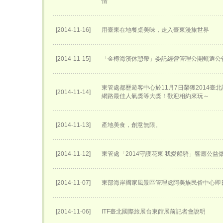
情
[2014-11-16]
用臺東在地餐桌美味，走入臺東漫旅世界
[2014-11-15]
「金樽海濱休憩帶」委託經營管理公開甄選公
東管處都歷遊客中心於11月7日榮獲2014臺
[2014-11-14]
網路最佳人氣獎等大獎！歡迎相約來玩～
[2014-11-13]
產地美食，創意無限。
[2014-11-12]
東管處「2014守護花東 我愛船騎」響應公益
[2014-11-07]
東部海岸國家風景區管理處阿美族民俗中心即
[2014-11-06]
ITF臺北國際旅展台東館展前記者會說明