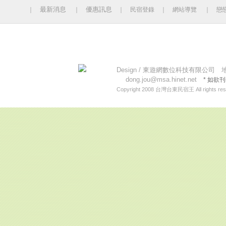
最新消息
優惠訊息
｜
｜
｜
民宿登錄
｜
網站導覽
｜
戀
今日人數 656 累計人數：14132988
Design /
東遊網數位科技有限公司
地址
dong.jou@msa.hinet.net
* 如欲
Copyright 2008
台灣台東民宿王
All rights re