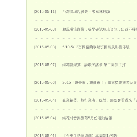
[2015-05-11]
台灣慢城起步走－談鳳林經驗
[2015-05-08]
颱風環流影響，提早確認船班資訊，出遊不掃
[2015-05-08]
5/10-5/12富岡至蘭嶼船班因颱風影響停駛
[2015-05-07]
鐵花新聚落－詩歌民謠祭 第二周強主打
[2015-05-06]
2015「遊臺東，我做東！」臺東獎勵旅遊及
[2015-05-04]
企業福委、旅行業者、媒體、部落客看過來「2
[2015-05-04]
鐵花村音樂聚落5月份活動速報
[2015-05-01]
【台東生活藝術節】本周活動預告