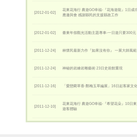
花東花海行 農遊GO幸福-『花海遊龍』1日成
[2012-01-02]
應邀與會 感謝縣民的支援縣政工作
[2012-01-02]
臺東年假觀光活動主題專車-一日遊只要300元
[2011-12-24]
林懷民最新力作『如果沒有你』 一展大師風範
[2011-12-24]
神秘的岩繪岩雕藝術 23日史前館重現
[2011-12-16]
「愛戀藺草香-鄭梅玉草編展」16日起客家文
花東花海行 農遊GO幸福-『希望花朵』10日
[2011-12-10]
遊客體驗