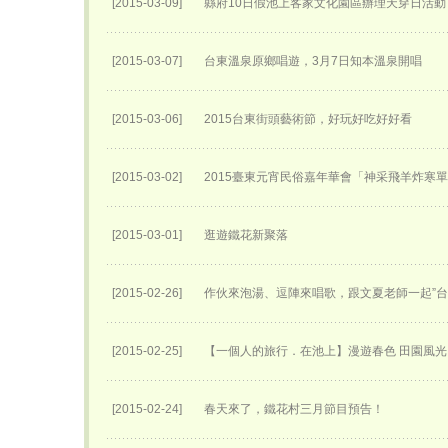
[2015-03-09]
縣府10日假池上客家文化園區辦理天穿日活動
[2015-03-07]
台東溫泉原鄉唱遊，3月7日知本溫泉開唱
[2015-03-06]
2015台東街頭藝術節，好玩好吃好好看
[2015-03-02]
2015臺東元宵民俗嘉年華會「神采飛羊炸寒
[2015-03-01]
逛遊鐵花新聚落
[2015-02-26]
作伙來泡湯、逗陣來唱歌，跟文夏老師一起”台
[2015-02-25]
【一個人的旅行．在池上】漫遊春色 田園風光
[2015-02-24]
春天來了，鐵花村三月節目預告！