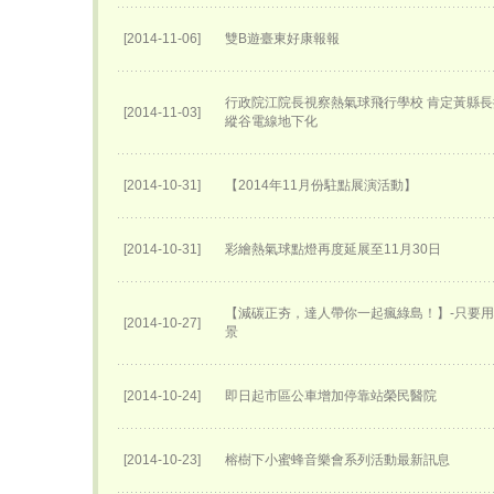
[2014-11-06]
雙B遊臺東好康報報
行政院江院長視察熱氣球飛行學校 肯定黃縣長
[2014-11-03]
縱谷電線地下化
[2014-10-31]
【2014年11月份駐點展演活動】
[2014-10-31]
彩繪熱氣球點燈再度延展至11月30日
【減碳正夯，達人帶你一起瘋綠島！】-只要
[2014-10-27]
景
[2014-10-24]
即日起市區公車增加停靠站榮民醫院
[2014-10-23]
榕樹下小蜜蜂音樂會系列活動最新訊息