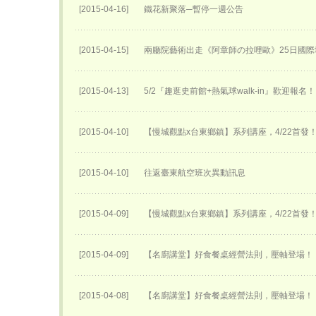
[2015-04-16]
鐵花新聚落─暫停一週公告
[2015-04-15]
兩廳院藝術出走《阿章師の拉哩歐》25日國際
[2015-04-13]
5/2『趣逛史前館+熱氣球walk-in』歡迎報名！
[2015-04-10]
【慢城觀點x台東鄉鎮】系列講座，4/22首發
[2015-04-10]
往返臺東航空班次異動訊息
[2015-04-09]
【慢城觀點x台東鄉鎮】系列講座，4/22首發
[2015-04-09]
【名廚講堂】好食餐桌經營法則，壓軸登場！
[2015-04-08]
【名廚講堂】好食餐桌經營法則，壓軸登場！