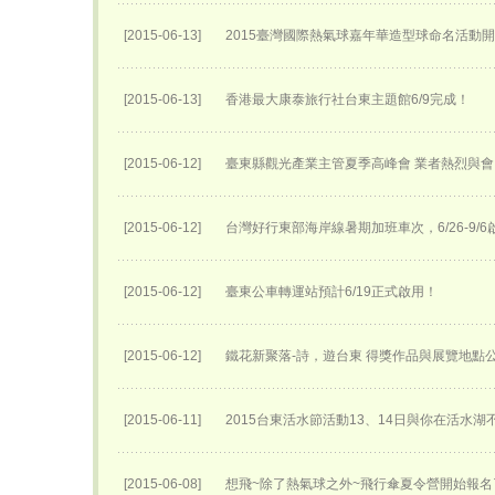
[2015-06-13]
2015臺灣國際熱氣球嘉年華​造型球命名活動開始
[2015-06-13]
香港最大康泰旅行社台東主題館6/9完成！
[2015-06-12]
臺東縣觀光產業主管夏季高峰會 業者熱烈與會
[2015-06-12]
台灣好行東部海岸線暑期加班車次，6/26-9/6
[2015-06-12]
臺東公車轉運站預計6/19正式啟用！
[2015-06-12]
鐵花新聚落-詩，遊台東 得獎作品與展覽地點
[2015-06-11]
2015台東活水節活動13、14日與你在活水湖
[2015-06-08]
想飛~除了熱氣球之外~飛行傘夏令營開始報名了