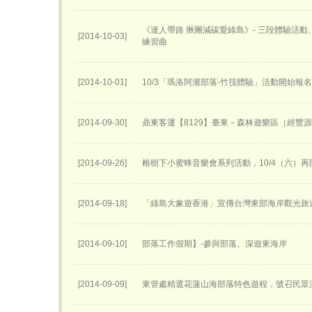
《達人帶路 揪團減碳愛綠島》- 三段體驗活
[2014-10-03]
練習曲
[2014-10-01]
10/3「瑪洛阿瀧部落-竹筏體驗」活動開始報
[2014-09-30]
鼎東客運【8129】臺東－森林遊樂區（經豐
[2014-09-26]
榕樹下小蜜蜂音樂會系列活動，10/4（六）再
[2014-09-18]
「綠島大象遊香港」宣傳台灣東部海岸觀光旅
[2014-09-10]
部落工作假期】-參與部落、深遊東海岸
[2014-09-09]
東管處精選花蓮山海部落特色遊程，號召民眾