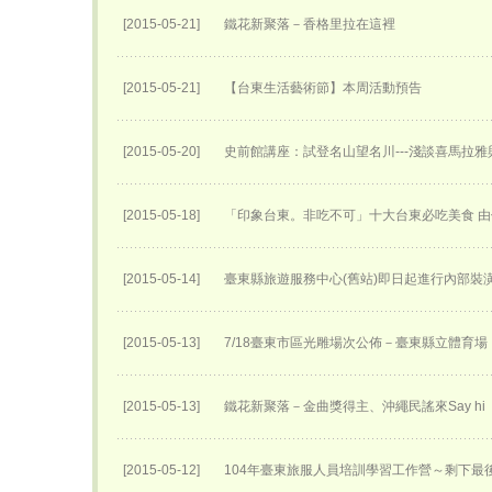
[2015-05-21]
鐵花新聚落－香格里拉在這裡
[2015-05-21]
【台東生活藝術節】本周活動預告
[2015-05-20]
史前館講座：試登名山望名川---淺談喜馬拉雅
[2015-05-18]
「印象台東。非吃不可」十大台東必吃美食 
[2015-05-14]
臺東縣旅遊服務中心(舊站)即日起進行內部裝
[2015-05-13]
7/18臺東市區光雕場次公佈－臺東縣立體育場
[2015-05-13]
鐵花新聚落－金曲獎得主、沖繩民謠來Say hi
[2015-05-12]
104年臺東旅服人員培訓學習工作營～剩下最