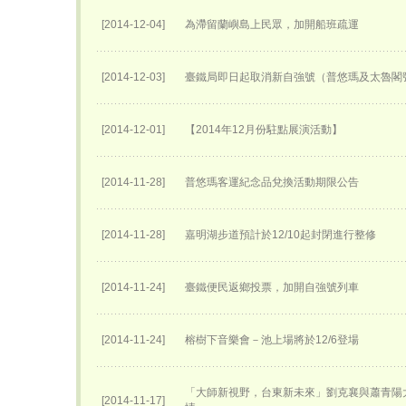
[2014-12-04]
為滯留蘭嶼島上民眾，加開船班疏運
[2014-12-03]
臺鐵局即日起取消新自強號（普悠瑪及太魯閣
[2014-12-01]
【2014年12月份駐點展演活動】
[2014-11-28]
普悠瑪客運紀念品兌換活動期限公告
[2014-11-28]
嘉明湖步道預計於12/10起封閉進行整修
[2014-11-24]
臺鐵便民返鄉投票，加開自強號列車
[2014-11-24]
榕樹下音樂會－池上場將於12/6登場
「大師新視野，台東新未來」劉克襄與蕭青陽
[2014-11-17]