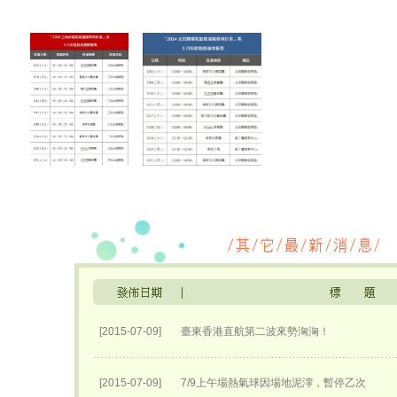
[2015-07-09]
臺東香港直航第二波來勢洶洶！
[2015-07-09]
7/9上午場熱氣球因場地泥濘，暫停乙次