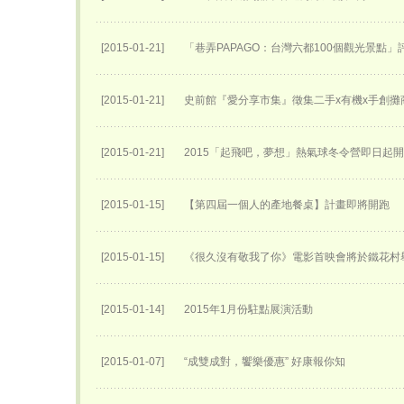
[2015-01-21]
「巷弄PAPAGO：台灣六都100個觀光景點」
[2015-01-21]
史前館『愛分享市集』徵集二手x有機x手創攤
[2015-01-21]
2015「起飛吧，夢想」熱氣球冬令營即日起
[2015-01-15]
【第四屆一個人的產地餐桌】計畫即將開跑
[2015-01-15]
《很久沒有敬我了你》電影首映會將於鐵花村
[2015-01-14]
2015年1月份駐點展演活動
[2015-01-07]
“成雙成對，饗樂優惠” 好康報你知