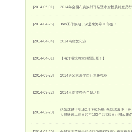
[2014-05-01]
2014年全國布農族射耳祭暨水蜜桃農特產品
[2014-04-25]
Join工作假期，深遊東海岸10部落！
[2014-04-04]
2014南島文化節
[2014-04-01]
【海洋環境教室熱鬧迎夏！】
[2014-03-23]
2014勇闖東海岸自行車挑戰賽
[2014-03-22]
2014卑南族聯合年祭活動
熱氣球飛行訓練2月正式啟動!!熱氣球幕後「
[2014-02-20]
人員徵選....即日起至103年2月25日止開放報
[2014-02-20]
全球車友票選最想造訪的夢幻路線》東海岸自