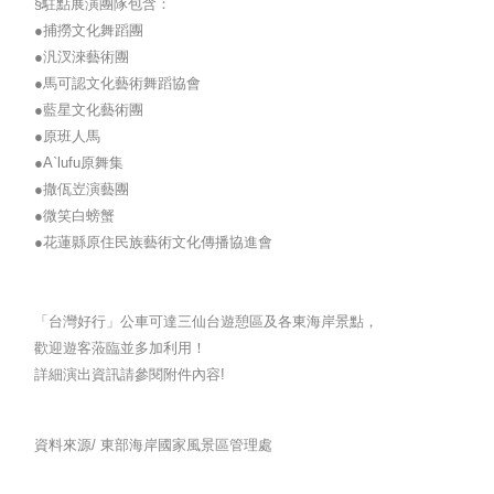
§駐點展演團隊包含：
●捕撈文化舞蹈團
●汎汊淶藝術團
●馬可認文化藝術舞蹈協會
●藍星文化藝術團
●原班人馬
●A`lufu原舞集
●撒佤岦演藝團
●微笑白螃蟹
●花蓮縣原住民族藝術文化傳播協進會
「台灣好行」公車可達三仙台遊憩區及各東海岸景點，
歡迎遊客蒞臨並多加利用！
詳細演出資訊請參閱附件內容!
資料來源/
東部海岸國家風景區管理處