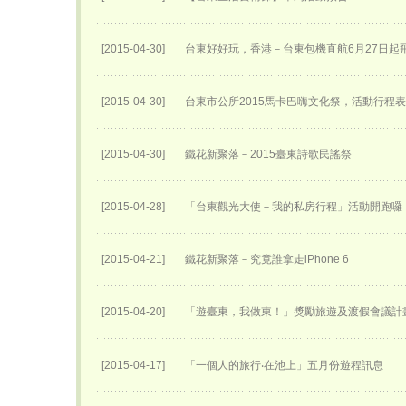
[2015-04-30]
台東好好玩，香港－台東包機直航6月27日​起
[2015-04-30]
台東市公所2015馬卡巴嗨文化祭，活動行程
[2015-04-30]
鐵花新聚落－2015臺東詩歌民謠祭
[2015-04-28]
「台東觀光大使－我的私房行程」活動開跑囉
[2015-04-21]
鐵花新聚落－究竟誰拿走iPhone 6
[2015-04-20]
「遊臺東，我做東！」獎勵旅遊及渡假會議計
[2015-04-17]
「一個人的旅行‧在池上」五月份遊程訊息