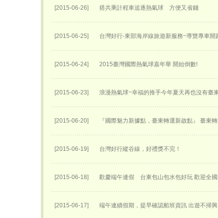
[2015-06-26]
搭共乘計程車追逐熱氣球 方便又省錢
[2015-06-25]
台灣好行-東部海岸線旅遊新服務~導覽專車開跑
[2015-06-24]
2015臺灣國際熱氣球嘉年華 開始倒數!
[2015-06-23]
浪漫熱氣球~幸福的推手今年夏天再也沒有臺
[2015-06-20]
『國際魅力新據點，臺東轉運新啟點』 臺東轉運
[2015-06-19]
台灣好行縱谷線，好禮獎不完！
[2015-06-18]
歡慶端午連假 台東包山包水包好玩 歡迎全
[2015-06-17]
端午連續假期，提早確認船班資訊 出遊不掃興