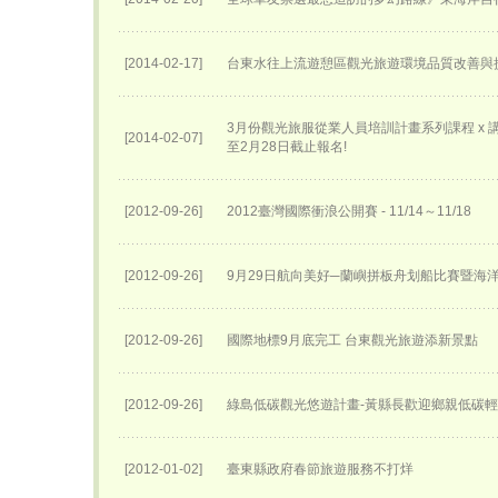
[2014-02-17]
台東水往上流遊憩區觀光旅遊環境品質改善與
3月份觀光旅服從業人員培訓計畫系列課程 x 講座
[2014-02-07]
至2月28日截止報名!
[2012-09-26]
2012臺灣國際衝浪公開賽 - 11/14～11/18
[2012-09-26]
9月29日航向美好─蘭嶼拼板舟划船比賽暨海
[2012-09-26]
國際地標9月底完工 台東觀光旅遊添新景點
[2012-09-26]
綠島低碳觀光悠遊計畫-黃縣長歡迎鄉親低碳
[2012-01-02]
臺東縣政府春節旅遊服務不打烊