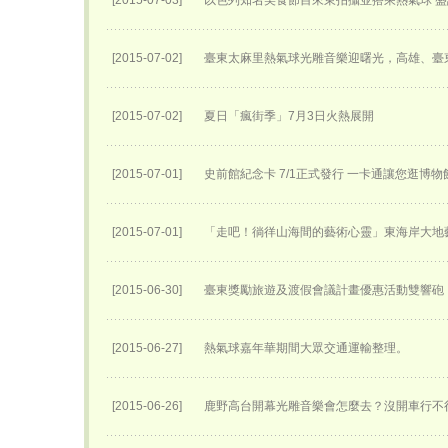
[2015-07-03]
以色列知名美食節目來東拍攝並搭乘熱氣球 
[2015-07-02]
臺東太麻里熱氣球光雕音樂迎曙光，高雄、臺
[2015-07-02]
夏日「瘋街季」7月3日火熱展開
[2015-07-01]
史前館紀念卡 7/1正式發行 一卡通讓您逛博
[2015-07-01]
「走吧！徜徉山海間的藝術心靈」東海岸大地
[2015-06-30]
臺東獎勵旅遊及渡假會議計畫優惠活動雙響砲
[2015-06-27]
熱氣球嘉年華期間大眾交通運輸整理。
[2015-06-26]
鹿野高台開幕光雕音樂會怎麼去？沒開車行不