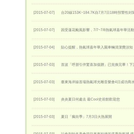
[2015-07-07]
台20線153K~184.7K自7月7日18時預警性
[2015-07-07]
因受蓮花颱風影響，7/7~7/8熱氣球嘉年華活
[2015-07-04]
貼心提醒，熱氣球嘉年華入園車輛清潔費須知
[2015-07-03]
首波「呼朋引伴驚喜加值贈」已兌換完畢！下
[2015-07-03]
臺東海岸線首場熱氣球光雕音樂會4日成功商
[2015-07-03]
炎炎夏日何處去 最Cool史前館歡迎您
[2015-07-03]
夏日「瘋街季」7月3日火熱展開